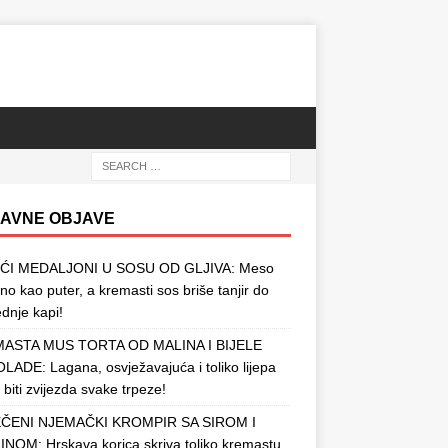
AVNE OBJAVE
ĆI MEDALJONI U SOSU OD GLJIVA: Meso
o kao puter, a kremasti sos briše tanjir do
ednje kapi!
ASTA MUS TORTA OD MALINA I BIJELE
ADE: Lagana, osvježavajuća i toliko lijepa
 biti zvijezda svake trpeze!
ČENI NJEMAČKI KROMPIR SA SIROM I
NOM: Hrskava korica skriva toliko kremastu