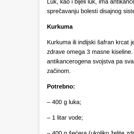
Luk, kao i bijeli luk, ima antika
sprečavanju bolesti disajnog sis
Kurkuma
Kurkuma ili indijski šafran krcat 
zdrave omega 3 masne kiseline. I
antikancerogena svojstva pa sv
začinom.
Potrebno:
– 400 g luka;
– 1 litar vode;
– 400 g šećera (ukoliko želite zdra