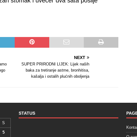
razan stomak i uvečer dva sata poslije
NEXT
mamo
SUPER PRIRODNI LIJEK: Lijek naših
ogo
baka za tretiranje astme, bronhitisa,
kašalja i ostalih plućnih oboljenja
STATUS
PAG
S
Konta
5
O na