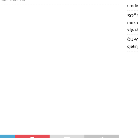
sredin
SOČN
mekan
viljuš
ČUPAV
djeti