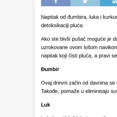
Napitak od đumbira, luka i kurkum
detoksikaciji pluća.
Ako ste bivši pušač moguće je da
uzrokovane ovom lošom navikom,
napitak koji čisti pluća, a pravi
Đumbir
Ovaj drevni začin od davnina se ko
Takođe, pomaže u eliminisaju suv
Luk