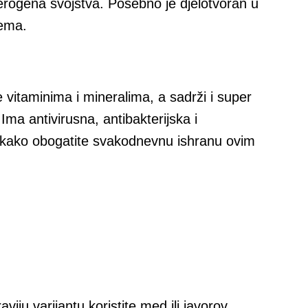
ncerogena svojstva. Posebno je djelotvoran u
tema.
je vitaminima i mineralima, a sadrži i super
ma antivirusna, antibakterijska i
akako obogatite svakodnevnu ishranu ovim
viju varijantu koristite med ili javorov