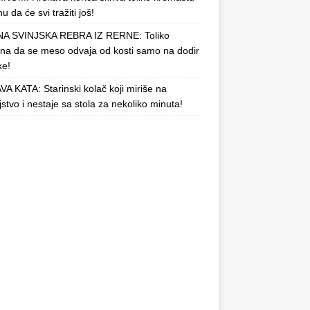
u da će svi tražiti još!
A SVINJSKA REBRA IZ RERNE: Toliko
a da se meso odvaja od kosti samo na dodir
ke!
A KATA: Starinski kolač koji miriše na
njstvo i nestaje sa stola za nekoliko minuta!