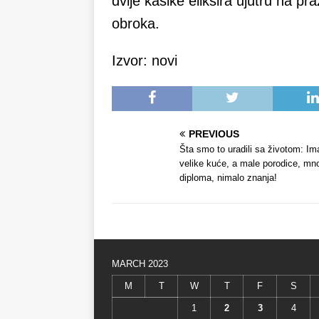
dvije kašike eliksira ujutru na p
obroka.
Izvor: novi
PREVIOUS
Šta smo to uradili sa životom: I
velike kuće, a male porodice, mn
diploma, nimalo znanja!
MARCH 2023
M
T
W
T
F
S
1
2
3
4