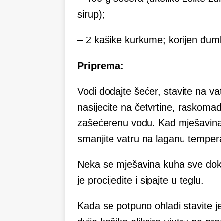
sirup);
– 2 kašike kurkume; korijen đumb
Priprema:
Vodi dodajte šećer, stavite na vat
nasijecite na četvrtine, raskomad
zašećerenu vodu. Kad mješavina
smanjite vatru na laganu temper
Neka se mješavina kuha sve dok 
je procijedite i sipajte u teglu.
Kada se potpuno ohladi stavite je