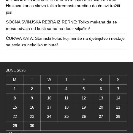
Hrskava korica skriva toliko kremastu sredinu da će svi tražiti
još!
SOČNA SVINJSKA REBRA IZ RERNE: Toliko mekana da se
meso odvaja od kosti samo na dodir viljuške!
ČUPAVA KATA: Starinski kolač koji miriše na djetinjstvo i nestaje
sa stola za nekoliko minuta!
JUNE 2026
M
T
W
T
F
S
S
1
2
3
4
5
6
7
8
9
10
11
12
13
14
15
16
17
18
19
20
21
22
23
24
25
26
27
28
29
30