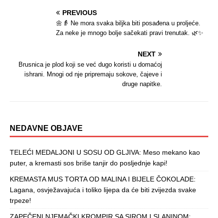
PREVIOUS
🌼👵 Ne mora svaka biljka biti posađena u proljeće.
Za neke je mnogo bolje sačekati pravi trenutak. 🌿✨
NEXT
Brusnica je plod koji se već dugo koristi u domaćoj
ishrani. Mnogi od nje pripremaju sokove, čajeve i
druge napitke.
NEDAVNE OBJAVE
TELEĆI MEDALJONI U SOSU OD GLJIVA: Meso mekano kao
puter, a kremasti sos briše tanjir do posljednje kapi!
KREMASTA MUS TORTA OD MALINA I BIJELE ČOKOLADE:
Lagana, osvježavajuća i toliko lijepa da će biti zvijezda svake
trpeze!
ZAPEČENI NJEMAČKI KROMPIR SA SIROM I SLANINOM: