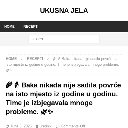
UKUSNA JELA
HOME
RECEPTI
HOME
RECEPTI
🌾👵 Baka nikada nije sadila povrće na
isto mjesto iz godine u godinu. Time je izbjegavala mnoge probleme.
🌿✨
🌾👵 Baka nikada nije sadila povrće
na isto mjesto iz godine u godinu.
Time je izbjegavala mnoge
probleme. 🌿✨
June 5, 2026
urednik
Comments Off