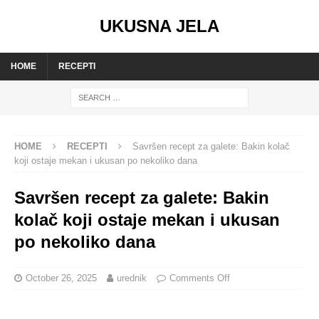
UKUSNA JELA
HOME
RECEPTI
HOME
RECEPTI
Savršen recept za galete: Bakin kolač
koji ostaje mekan i ukusan po nekoliko dana
Savršen recept za galete: Bakin
kolač koji ostaje mekan i ukusan
po nekoliko dana
October 26, 2025
urednik
Comments Off