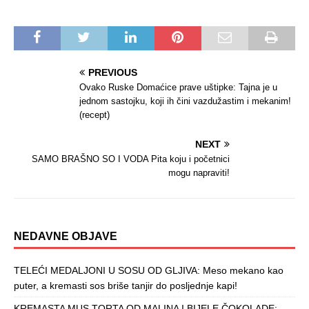
PREVIOUS
Ovako Ruske Domaćice prave uštipke: Tajna je u
jednom sastojku, koji ih čini vazdužastim i mekanim!
(recept)
NEXT
SAMO BRAŠNO SO I VODA Pita koju i početnici
mogu napraviti!
NEDAVNE OBJAVE
TELEĆI MEDALJONI U SOSU OD GLJIVA: Meso mekano kao
puter, a kremasti sos briše tanjir do posljednje kapi!
KREMASTA MUS TORTA OD MALINA I BIJELE ČOKOLADE: