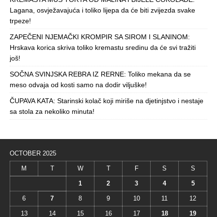
Lagana, osvježavajuća i toliko lijepa da će biti zvijezda svake
trpeze!
ZAPEČENI NJEMAČKI KROMPIR SA SIROM I SLANINOM:
Hrskava korica skriva toliko kremastu sredinu da će svi tražiti
još!
SOČNA SVINJSKA REBRA IZ RERNE: Toliko mekana da se
meso odvaja od kosti samo na dodir viljuške!
ČUPAVA KATA: Starinski kolač koji miriše na djetinjstvo i nestaje
sa stola za nekoliko minuta!
OCTOBER 2025
M
T
W
T
F
S
S
1
2
3
4
5
6
7
8
9
10
11
12
13
14
15
16
17
18
19