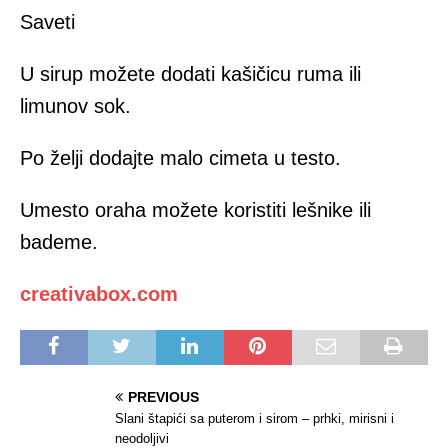
Saveti
U sirup možete dodati kašičicu ruma ili
limunov sok.
Po želji dodajte malo cimeta u testo.
Umesto oraha možete koristiti lešnike ili
bademe.
creativabox.com
PREVIOUS
Slani štapići sa puterom i sirom – prhki, mirisni i
neodoljivi