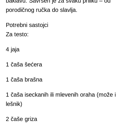
baklavu. Savršen je za svaku priliku – od
porodičnog ručka do slavlja.
Potrebni sastojci
Za testo:
4 jaja
1 čaša šećera
1 čaša brašna
1 čaša iseckanih ili mlevenih oraha (može i
lešnik)
2 čaše griza