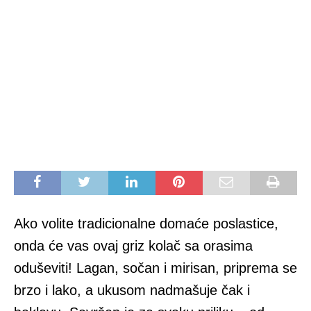
Ako volite tradicionalne domaće poslastice,
onda će vas ovaj griz kolač sa orasima
oduševiti! Lagan, sočan i mirisan, priprema se
brzo i lako, a ukusom nadmašuje čak i