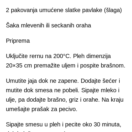
2 pakovanja umućene slatke pavlake (šlaga)
Šaka mlevenih ili seckanih oraha
Priprema
Uključite rernu na 200°C. Pleh dimenzija
20×35 cm premažite uljem i pospite brašnom.
Umutite jaja dok ne zapene. Dodajte šećer i
mutite dok smesa ne pobeli. Sipajte mleko i
ulje, pa dodajte brašno, griz i orahe. Na kraju
umešajte prašak za pecivo.
Sipajte smesu u pleh i pecite oko 30 minuta,