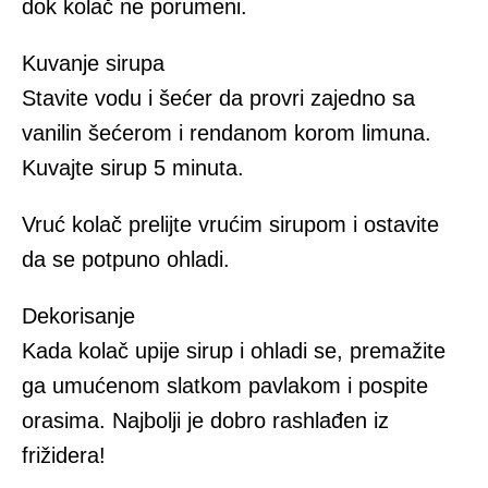
dok kolač ne porumeni.
Kuvanje sirupa
Stavite vodu i šećer da provri zajedno sa
vanilin šećerom i rendanom korom limuna.
Kuvajte sirup 5 minuta.
Vruć kolač prelijte vrućim sirupom i ostavite
da se potpuno ohladi.
Dekorisanje
Kada kolač upije sirup i ohladi se, premažite
ga umućenom slatkom pavlakom i pospite
orasima. Najbolji je dobro rashlađen iz
frižidera!