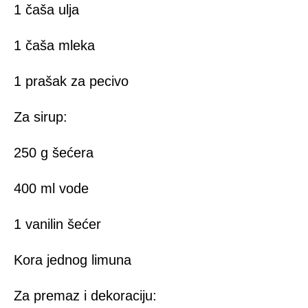
1 čaša ulja
1 čaša mleka
1 prašak za pecivo
Za sirup:
250 g šećera
400 ml vode
1 vanilin šećer
Kora jednog limuna
Za premaz i dekoraciju: