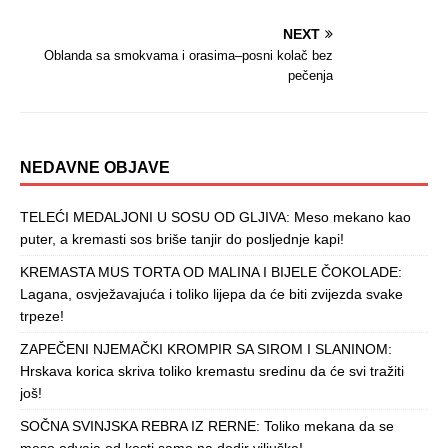
NEXT
Oblanda sa smokvama i orasima–posni kolač bez
pečenja
NEDAVNE OBJAVE
TELEĆI MEDALJONI U SOSU OD GLJIVA: Meso mekano kao
puter, a kremasti sos briše tanjir do posljednje kapi!
KREMASTA MUS TORTA OD MALINA I BIJELE ČOKOLADE:
Lagana, osvježavajuća i toliko lijepa da će biti zvijezda svake
trpeze!
ZAPEČENI NJEMAČKI KROMPIR SA SIROM I SLANINOM:
Hrskava korica skriva toliko kremastu sredinu da će svi tražiti
još!
SOČNA SVINJSKA REBRA IZ RERNE: Toliko mekana da se
meso odvaja od kosti samo na dodir viljuške!