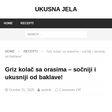
UKUSNA JELA
HOME
RECEPTI
HOME
RECEPTI
Griz kolač sa orasima – sočniji i ukusniji
od baklave!
Griz kolač sa orasima – sočniji i
ukusniji od baklave!
October 21, 2025
urednik
Comments Off