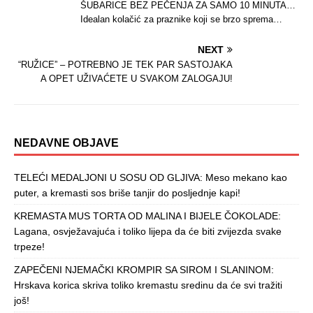
ŠUBARICE BEZ PEČENJA ZA SAMO 10 MINUTA…
Idealan kolačić za praznike koji se brzo sprema…
NEXT
“RUŽICE” – POTREBNO JE TEK PAR SASTOJAKA
A OPET UŽIVAĆETE U SVAKOM ZALOGAJU!
NEDAVNE OBJAVE
TELEĆI MEDALJONI U SOSU OD GLJIVA: Meso mekano kao
puter, a kremasti sos briše tanjir do posljednje kapi!
KREMASTA MUS TORTA OD MALINA I BIJELE ČOKOLADE:
Lagana, osvježavajuća i toliko lijepa da će biti zvijezda svake
trpeze!
ZAPEČENI NJEMAČKI KROMPIR SA SIROM I SLANINOM:
Hrskava korica skriva toliko kremastu sredinu da će svi tražiti
još!