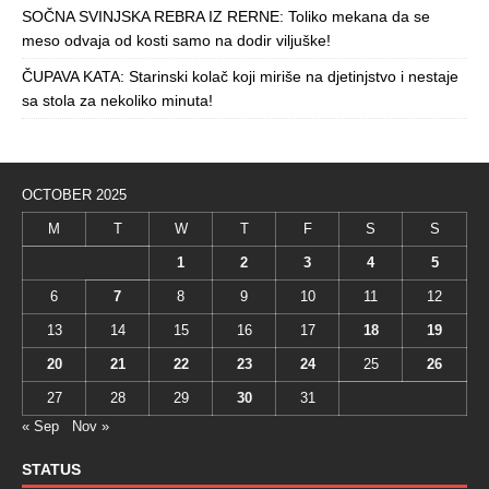
SOČNA SVINJSKA REBRA IZ RERNE: Toliko mekana da se
meso odvaja od kosti samo na dodir viljuške!
ČUPAVA KATA: Starinski kolač koji miriše na djetinjstvo i nestaje
sa stola za nekoliko minuta!
OCTOBER 2025
M
T
W
T
F
S
S
1
2
3
4
5
6
7
8
9
10
11
12
13
14
15
16
17
18
19
20
21
22
23
24
25
26
27
28
29
30
31
« Sep
Nov »
STATUS