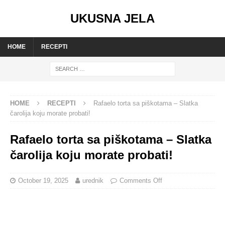
UKUSNA JELA
HOME
RECEPTI
HOME
RECEPTI
Rafaelo torta sa piškotama – Slatka
čarolija koju morate probati!
Rafaelo torta sa piškotama – Slatka
čarolija koju morate probati!
October 19, 2025
urednik
Comments Off