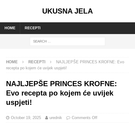
UKUSNA JELA
HOME
RECEPTI
HOME
RECEPTI
NAJLJEPŠE PRINCES KROFNE: Evo
recepta po kojem će uvijek uspjeti!
NAJLJEPŠE PRINCES KROFNE:
Evo recepta po kojem će uvijek
uspjeti!
October 19, 2025
urednik
Comments Off