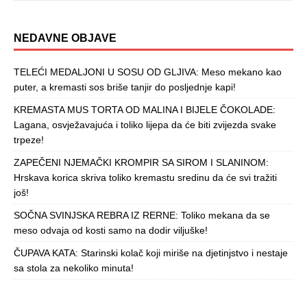
NEDAVNE OBJAVE
TELEĆI MEDALJONI U SOSU OD GLJIVA: Meso mekano kao
puter, a kremasti sos briše tanjir do posljednje kapi!
KREMASTA MUS TORTA OD MALINA I BIJELE ČOKOLADE:
Lagana, osvježavajuća i toliko lijepa da će biti zvijezda svake
trpeze!
ZAPEČENI NJEMAČKI KROMPIR SA SIROM I SLANINOM:
Hrskava korica skriva toliko kremastu sredinu da će svi tražiti
još!
SOČNA SVINJSKA REBRA IZ RERNE: Toliko mekana da se
meso odvaja od kosti samo na dodir viljuške!
ČUPAVA KATA: Starinski kolač koji miriše na djetinjstvo i nestaje
sa stola za nekoliko minuta!