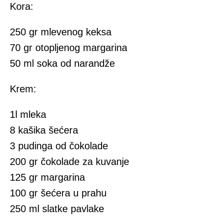
Kora:
250 gr mlevenog keksa
70 gr otopljenog margarina
50 ml soka od narandže
Krem:
1l mleka
8 kašika šećera
3 pudinga od čokolade
200 gr čokolade za kuvanje
125 gr margarina
100 gr šećera u prahu
250 ml slatke pavlake