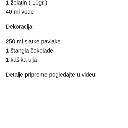
1 želatin ( 10gr )
40 ml vode
Dekoracija:
250 ml slatke pavlake
1 štangla čokolade
1 kašika ulja
Detalje pripreme pogledajte u videu: