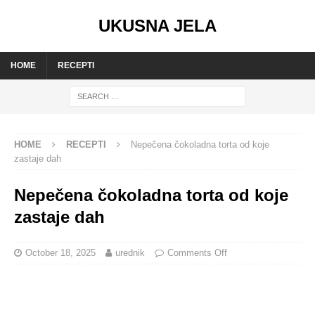
UKUSNA JELA
HOME
RECEPTI
HOME
RECEPTI
Nepečena čokoladna torta od koje
zastaje dah
Nepečena čokoladna torta od koje
zastaje dah
October 18, 2025
urednik
Comments Off