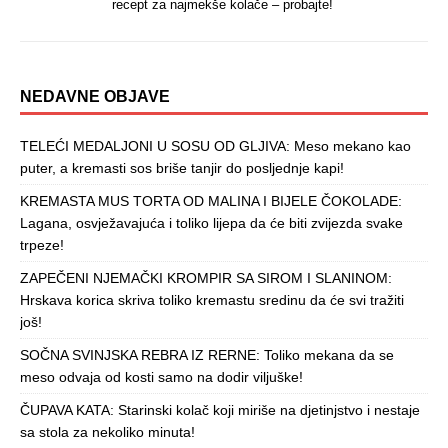
recept za najmekše kolače – probajte!
NEDAVNE OBJAVE
TELEĆI MEDALJONI U SOSU OD GLJIVA: Meso mekano kao
puter, a kremasti sos briše tanjir do posljednje kapi!
KREMASTA MUS TORTA OD MALINA I BIJELE ČOKOLADE:
Lagana, osvježavajuća i toliko lijepa da će biti zvijezda svake
trpeze!
ZAPEČENI NJEMAČKI KROMPIR SA SIROM I SLANINOM:
Hrskava korica skriva toliko kremastu sredinu da će svi tražiti
još!
SOČNA SVINJSKA REBRA IZ RERNE: Toliko mekana da se
meso odvaja od kosti samo na dodir viljuške!
ČUPAVA KATA: Starinski kolač koji miriše na djetinjstvo i nestaje
sa stola za nekoliko minuta!