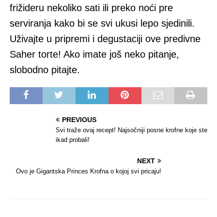
frižideru nekoliko sati ili preko noći pre
serviranja kako bi se svi ukusi lepo sjedinili.
Uživajte u pripremi i degustaciji ove predivne
Saher torte! Ako imate još neko pitanje,
slobodno pitajte.
PREVIOUS
Svi traže ovaj recept! Najsočniji posne krofne koje ste
ikad probali!
NEXT
Ovo je Gigantska Princes Krofna o kojoj svi pricaju!