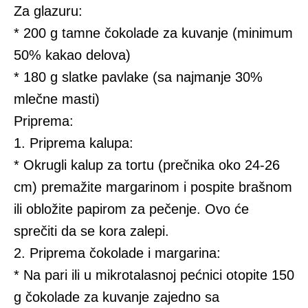
Za glazuru:
* 200 g tamne čokolade za kuvanje (minimum
50% kakao delova)
* 180 g slatke pavlake (sa najmanje 30%
mlečne masti)
Priprema:
1. Priprema kalupa:
* Okrugli kalup za tortu (prečnika oko 24-26
cm) premažite margarinom i pospite brašnom
ili obložite papirom za pečenje. Ovo će
sprečiti da se kora zalepi.
2. Priprema čokolade i margarina:
* Na pari ili u mikrotalasnoj pećnici otopite 150
g čokolade za kuvanje zajedno sa