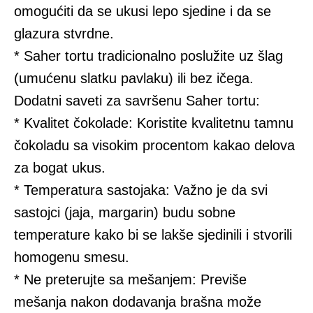
omogućiti da se ukusi lepo sjedine i da se
glazura stvrdne.
* Saher tortu tradicionalno poslužite uz šlag
(umućenu slatku pavlaku) ili bez ičega.
Dodatni saveti za savršenu Saher tortu:
* Kvalitet čokolade: Koristite kvalitetnu tamnu
čokoladu sa visokim procentom kakao delova
za bogat ukus.
* Temperatura sastojaka: Važno je da svi
sastojci (jaja, margarin) budu sobne
temperature kako bi se lakše sjedinili i stvorili
homogenu smesu.
* Ne preterujte sa mešanjem: Previše
mešanja nakon dodavanja brašna može