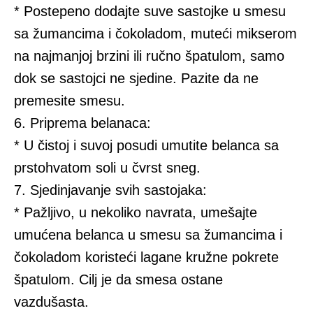
* Postepeno dodajte suve sastojke u smesu
sa žumancima i čokoladom, muteći mikserom
na najmanjoj brzini ili ručno špatulom, samo
dok se sastojci ne sjedine. Pazite da ne
premesite smesu.
6. Priprema belanaca:
* U čistoj i suvoj posudi umutite belanca sa
prstohvatom soli u čvrst sneg.
7. Sjedinjavanje svih sastojaka:
* Pažljivo, u nekoliko navrata, umešajte
umućena belanca u smesu sa žumancima i
čokoladom koristeći lagane kružne pokrete
špatulom. Cilj je da smesa ostane
vazdušasta.