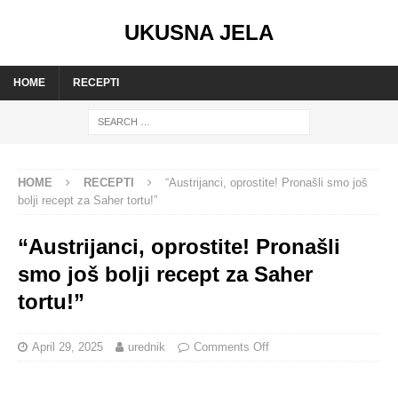
UKUSNA JELA
HOME
RECEPTI
HOME
RECEPTI
“Austrijanci, oprostite! Pronašli smo još
bolji recept za Saher tortu!”
“Austrijanci, oprostite! Pronašli
smo još bolji recept za Saher
tortu!”
April 29, 2025
urednik
Comments Off