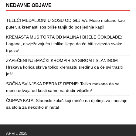
NEDAVNE OBJAVE
TELEĆI MEDALJONI U SOSU OD GLJIVA: Meso mekano kao
puter, a kremasti sos briše tanjir do posljednje kapi!
KREMASTA MUS TORTA OD MALINA I BIJELE ČOKOLADE:
Lagana, osvježavajuća i toliko lijepa da će biti zvijezda svake
trpeze!
ZAPEČENI NJEMAČKI KROMPIR SA SIROM I SLANINOM:
Hrskava korica skriva toliko kremastu sredinu da će svi tražiti
još!
SOČNA SVINJSKA REBRA IZ RERNE: Toliko mekana da se
meso odvaja od kosti samo na dodir viljuške!
ČUPAVA KATA: Starinski kolač koji miriše na djetinjstvo i nestaje
sa stola za nekoliko minuta!
APRIL 2025