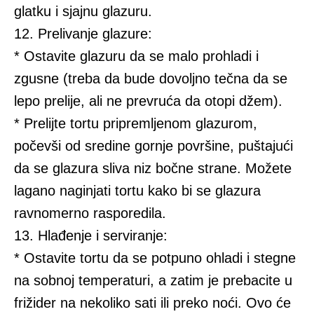
glatku i sjajnu glazuru.
12. Prelivanje glazure:
* Ostavite glazuru da se malo prohladi i
zgusne (treba da bude dovoljno tečna da se
lepo prelije, ali ne prevruća da otopi džem).
* Prelijte tortu pripremljenom glazurom,
počevši od sredine gornje površine, puštajući
da se glazura sliva niz bočne strane. Možete
lagano naginjati tortu kako bi se glazura
ravnomerno rasporedila.
13. Hlađenje i serviranje:
* Ostavite tortu da se potpuno ohladi i stegne
na sobnoj temperaturi, a zatim je prebacite u
frižider na nekoliko sati ili preko noći. Ovo će