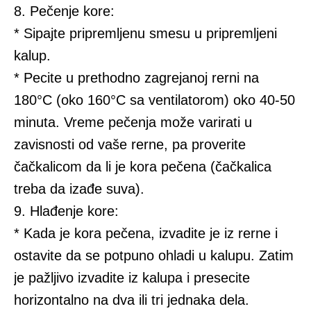
8. Pečenje kore:
* Sipajte pripremljenu smesu u pripremljeni
kalup.
* Pecite u prethodno zagrejanoj rerni na
180°C (oko 160°C sa ventilatorom) oko 40-50
minuta. Vreme pečenja može varirati u
zavisnosti od vaše rerne, pa proverite
čačkalicom da li je kora pečena (čačkalica
treba da izađe suva).
9. Hlađenje kore:
* Kada je kora pečena, izvadite je iz rerne i
ostavite da se potpuno ohladi u kalupu. Zatim
je pažljivo izvadite iz kalupa i presecite
horizontalno na dva ili tri jednaka dela.