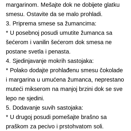
margarinom. Mešajte dok ne dobijete glatku
smesu. Ostavite da se malo prohladi.
3. Priprema smese sa žumancima:
* U posebnoj posudi umutite žumanca sa
šećerom i vanilin šećerom dok smesa ne
postane svetla i penasta.
4. Sjedinjavanje mokrih sastojaka:
* Polako dodajte prohlađenu smesu čokolade
i margarina u umućena žumanca, neprestano
muteći mikserom na manjoj brzini dok se sve
lepo ne sjedini.
5. Dodavanje suvih sastojaka:
* U drugoj posudi pomešajte brašno sa
praškom za pecivo i prstohvatom soli.