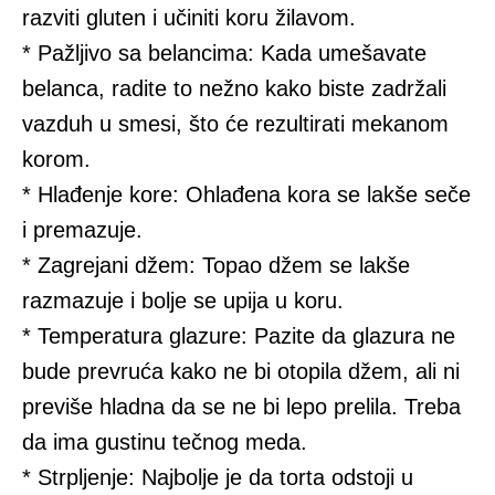
razviti gluten i učiniti koru žilavom.
* Pažljivo sa belancima: Kada umešavate
belanca, radite to nežno kako biste zadržali
vazduh u smesi, što će rezultirati mekanom
korom.
* Hlađenje kore: Ohlađena kora se lakše seče
i premazuje.
* Zagrejani džem: Topao džem se lakše
razmazuje i bolje se upija u koru.
* Temperatura glazure: Pazite da glazura ne
bude prevruća kako ne bi otopila džem, ali ni
previše hladna da se ne bi lepo prelila. Treba
da ima gustinu tečnog meda.
* Strpljenje: Najbolje je da torta odstoji u