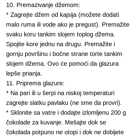
10. Premazivanje džemom:
* Zagrejte džem od kajsija (možete dodati
malo ruma ili vode ako je pregust). Premažite
svaku koru tankim slojem toplog džema.
Spojite kore jednu na drugu. Premažite i
gornju površinu i bočne strane torte tankim
slojem džema. Ovo će pomoći da glazura
lepše prianja.
11. Priprema glazure:
* Na pari ili u šerpi na niskoj temperaturi
zagrejte slatku pavlaku (ne sme da provri).
* Sklonite sa vatre i dodajte izlomljenu 200 g
čokolade za kuvanje. Mešajte dok se
čokolada potpuno ne otopi i dok ne dobijete