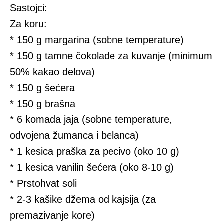
Sastojci:
Za koru:
* 150 g margarina (sobne temperature)
* 150 g tamne čokolade za kuvanje (minimum
50% kakao delova)
* 150 g šećera
* 150 g brašna
* 6 komada jaja (sobne temperature,
odvojena žumanca i belanca)
* 1 kesica praška za pecivo (oko 10 g)
* 1 kesica vanilin šećera (oko 8-10 g)
* Prstohvat soli
* 2-3 kašike džema od kajsija (za
premazivanje kore)