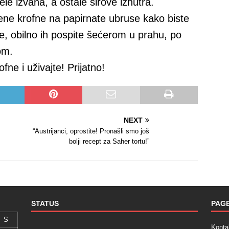
ele izvana, a ostale sirove iznutra.
ržene krofne na papirnate ubruse kako biste
ple, obilno ih pospite šećerom u prahu, po
om.
ne i uživajte! Prijatno!
NEXT
“Austrijanci, oprostite! Pronašli smo još
bolji recept za Saher tortu!”
STATUS
PAG
S
Konta