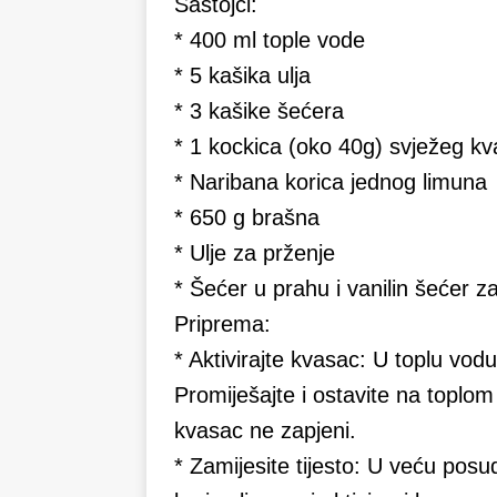
Sastojci:
* 400 ml tople vode
* 5 kašika ulja
* 3 kašike šećera
* 1 kockica (oko 40g) svježeg k
* Naribana korica jednog limuna
* 650 g brašna
* Ulje za prženje
* Šećer u prahu i vanilin šećer za
Priprema:
* Aktivirajte kvasac: U toplu vodu
Promiješajte i ostavite na toplo
kvasac ne zapjeni.
* Zamijesite tijesto: U veću posu