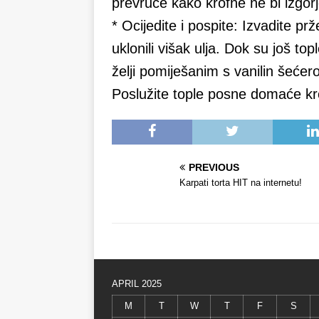
prevruće kako krofne ne bi izgorj
* Ocijedite i pospite: Izvadite p
uklonili višak ulja. Dok su još to
želji pomiješanim s vanilin šećer
Poslužite tople posne domaće krof
PREVIOUS
Karpati torta HIT na internetu!
APRIL 2025
M
T
W
T
F
S