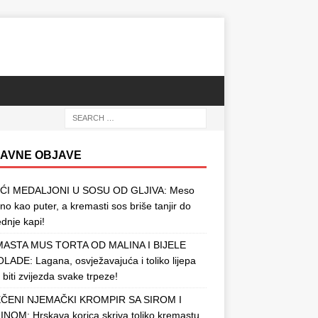
AVNE OBJAVE
ĆI MEDALJONI U SOSU OD GLJIVA: Meso
o kao puter, a kremasti sos briše tanjir do
ednje kapi!
ASTA MUS TORTA OD MALINA I BIJELE
ADE: Lagana, osvježavajuća i toliko lijepa
 biti zvijezda svake trpeze!
ČENI NJEMAČKI KROMPIR SA SIROM I
NOM: Hrskava korica skriva toliko kremastu