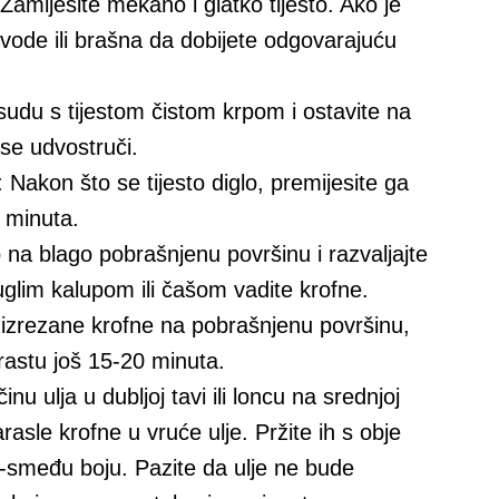
 Zamijesite mekano i glatko tijesto. Ako je
 vode ili brašna da dobijete odgovarajuću
posudu s tijestom čistom krpom i ostavite na
se udvostruči.
i: Nakon što se tijesto diglo, premijesite ga
5 minuta.
to na blago pobrašnjenu površinu i razvaljajte
glim kalupom ili čašom vadite krofne.
e izrezane krofne na pobrašnjenu površinu,
arastu još 15-20 minuta.
inu ulja u dubljoj tavi ili loncu na srednjoj
rasle krofne u vruće ulje. Pržite ih s obje
no-smeđu boju. Pazite da ulje ne bude