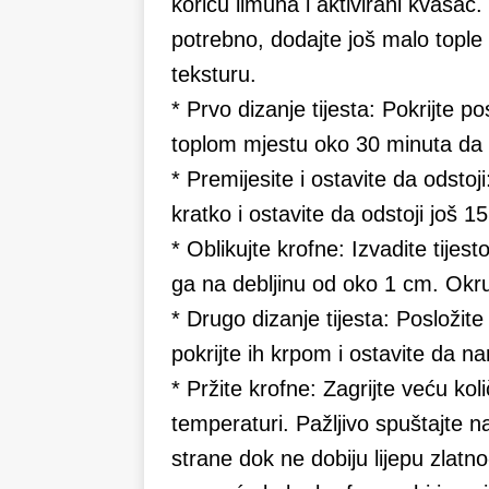
koricu limuna i aktivirani kvasac.
potrebno, dodajte još malo tople
teksturu.
* Prvo dizanje tijesta: Pokrijte 
toplom mjestu oko 30 minuta da 
* Premijesite i ostavite da odstoj
kratko i ostavite da odstoji još 1
* Oblikujte krofne: Izvadite tijes
ga na debljinu od oko 1 cm. Okru
* Drugo dizanje tijesta: Posložit
pokrijte ih krpom i ostavite da n
* Pržite krofne: Zagrijte veću količ
temperaturi. Pažljivo spuštajte na
strane dok ne dobiju lijepu zlat