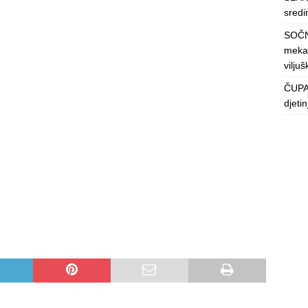
sredin
SOČN
mekan
viljuš
ČUPAV
djeti