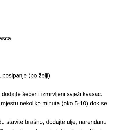
vasca
 posipanje (po želji)
 dodajte šećer i izmrvljeni svježi kvasac.
m mjestu nekoliko minuta (oko 5-10) dok se
du stavite brašno, dodajte ulje, narendanu