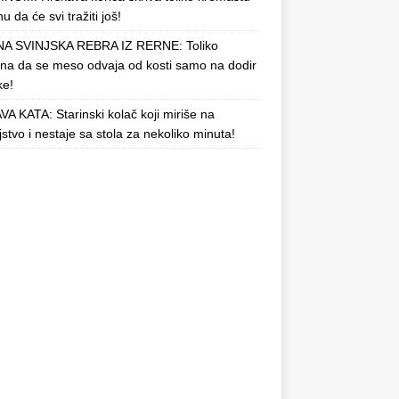
u da će svi tražiti još!
A SVINJSKA REBRA IZ RERNE: Toliko
a da se meso odvaja od kosti samo na dodir
ke!
A KATA: Starinski kolač koji miriše na
njstvo i nestaje sa stola za nekoliko minuta!