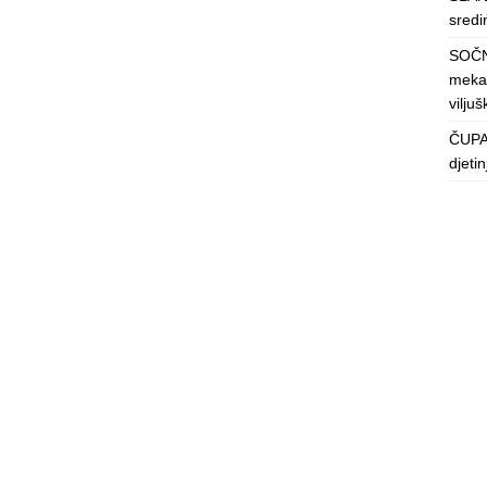
sredin
SOČN
mekan
viljuš
ČUPAV
djeti