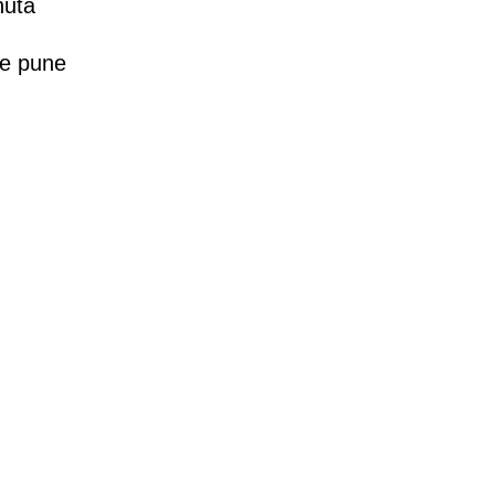
nuta
se pune