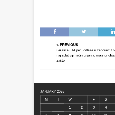
PREVIOUS
Grijalice i TA peći odlaze u zaborav: Ov
najisplativiji način grijanja, majstor obja
zašto
JANUARY 2025
M
T
W
T
F
S
1
2
3
4