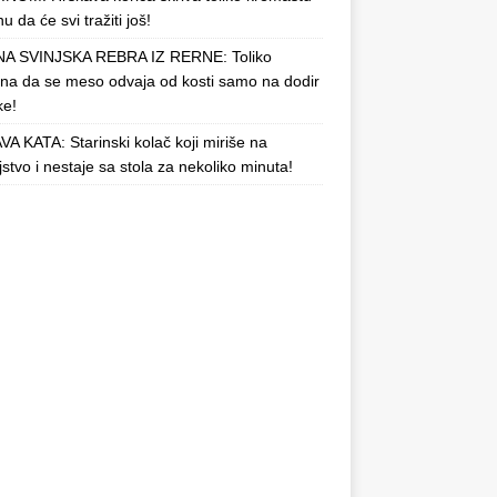
u da će svi tražiti još!
A SVINJSKA REBRA IZ RERNE: Toliko
a da se meso odvaja od kosti samo na dodir
ke!
A KATA: Starinski kolač koji miriše na
njstvo i nestaje sa stola za nekoliko minuta!