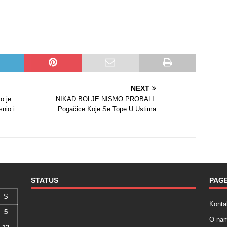
NEXT
o je
NIKAD BOLJE NISMO PROBALI:
snio i
Pogačice Koje Se Tope U Ustima
STATUS
PAG
S
Konta
5
O na