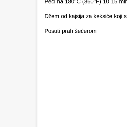
Peći na 180°C (360°F) 10-15 mi
Džem od kajsija za keksiće koji 
Posuti prah šećerom