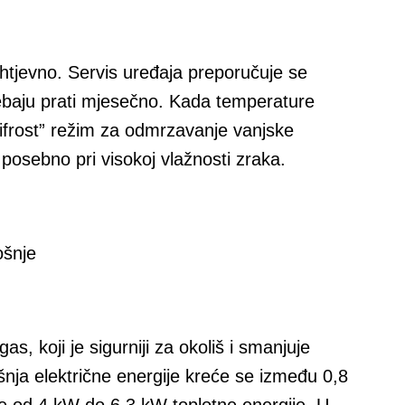
ahtjevno. Servis uređaja preporučuje se
trebaju prati mjesečno. Kada temperature
difrost” režim za odmrzavanje vanjske
 posebno pri visokoj vlažnosti zraka.
ošnje
s, koji je sigurniji za okoliš i smanjuje
šnja električne energije kreće se između 0,8
e od 4 kW do 6,3 kW toplotne energije. U