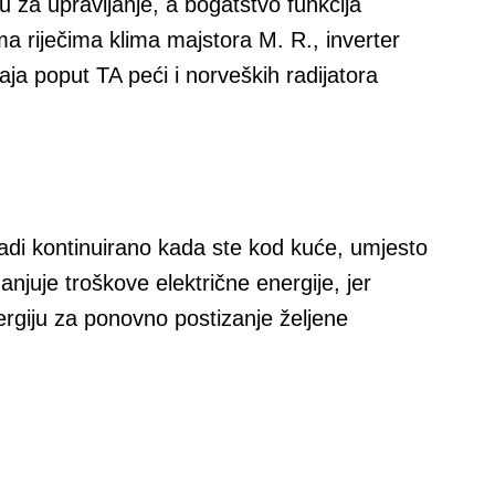
u za upravljanje, a bogatstvo funkcija
 riječima klima majstora M. R., inverter
aja poput TA peći i norveških radijatora
adi kontinuirano kada ste kod kuće, umjesto
anjuje troškove električne energije, jer
ergiju za ponovno postizanje željene