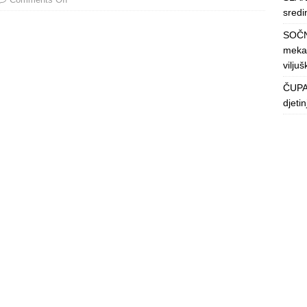
sredin
SOČN
mekan
viljuš
ČUPAV
djeti