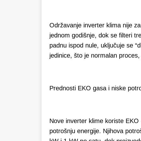
Održavanje inverter klima nije z
jednom godišnje, dok se filteri 
padnu ispod nule, uključuje se “
jedinice, što je normalan proces,
Prednosti EKO gasa i niske potr
Nove inverter klime koriste EKO ga
potrošnju energije. Njihova potro
kW i 1 kW po satu, dok proizvod