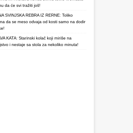
u da će svi tražiti još!
A SVINJSKA REBRA IZ RERNE: Toliko
a da se meso odvaja od kosti samo na dodir
ke!
A KATA: Starinski kolač koji miriše na
njstvo i nestaje sa stola za nekoliko minuta!