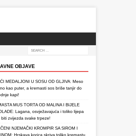
AVNE OBJAVE
ĆI MEDALJONI U SOSU OD GLJIVA: Meso
o kao puter, a kremasti sos briše tanjir do
ednje kapi!
ASTA MUS TORTA OD MALINA I BIJELE
ADE: Lagana, osvježavajuća i toliko lijepa
 biti zvijezda svake trpeze!
ČENI NJEMAČKI KROMPIR SA SIROM I
NOM: Hrskava korica skriva toliko kremastu