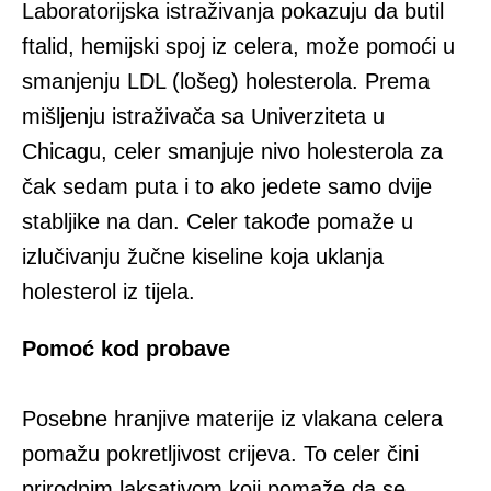
Laboratorijska istraživanja pokazuju da butil
ftalid, hemijski spoj iz celera, može pomoći u
smanjenju LDL (lošeg) holesterola. Prema
mišljenju istraživača sa Univerziteta u
Chicagu, celer smanjuje nivo holesterola za
čak sedam puta i to ako jedete samo dvije
stabljike na dan. Celer takođe pomaže u
izlučivanju žučne kiseline koja uklanja
holesterol iz tijela.
Pomoć kod probave
Posebne hranjive materije iz vlakana celera
pomažu pokretljivost crijeva. To celer čini
prirodnim laksativom koji pomaže da se