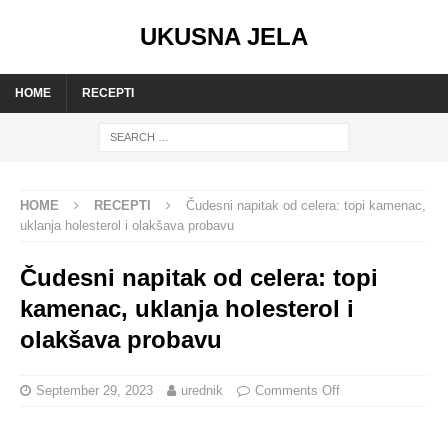
UKUSNA JELA
HOME
RECEPTI
HOME
RECEPTI
Čudesni napitak od celera: topi kamenac,
uklanja holesterol i olakšava probavu
Čudesni napitak od celera: topi
kamenac, uklanja holesterol i
olakšava probavu
September 29, 2023
urednik
Comments Off