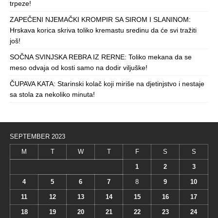
trpeze!
ZAPEČENI NJEMAČKI KROMPIR SA SIROM I SLANINOM:
Hrskava korica skriva toliko kremastu sredinu da će svi tražiti
još!
SOČNA SVINJSKA REBRA IZ RERNE: Toliko mekana da se
meso odvaja od kosti samo na dodir viljuške!
ČUPAVA KATA: Starinski kolač koji miriše na djetinjstvo i nestaje
sa stola za nekoliko minuta!
SEPTEMBER 2023
M
T
W
T
F
S
S
1
2
3
4
5
6
7
8
9
10
11
12
13
14
15
16
17
18
19
20
21
22
23
24