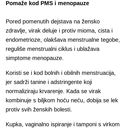
Pomaže kod PMS i menopauze
Pored pomenutih dejstava na žensko
zdravlje, virak deluje i protiv mioma, cista i
endometrioze, olakšava menstrualne tegobe,
reguliše menstrualni ciklus i ublažava
simptome menopauze.
Koristi se i kod bolnih i obilnih menstruacija,
jer sadrži tanine i adstringente koji
normaliziraju krvarenje. Kada se virak
kombinuje s biljkom hoću neću, dobija se lek
protiv svih ženskih bolesti.
Kupka, vaginalno ispiranje i tamponi s virkom