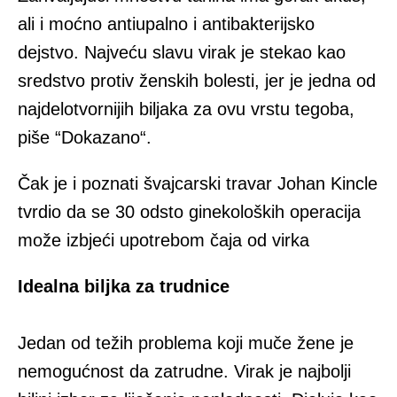
ali i moćno antiupalno i antibakterijsko
dejstvo. Najveću slavu virak je stekao kao
sredstvo protiv ženskih bolesti, jer je jedna od
najdelotvornijih biljaka za ovu vrstu tegoba,
piše “Dokazano“.
Čak je i poznati švajcarski travar Johan Kincle
tvrdio da se 30 odsto ginekoloških operacija
može izbjeći upotrebom čaja od virka
Idealna biljka za trudnice
Jedan od težih problema koji muče žene je
nemogućnost da zatrudne. Virak je najbolji