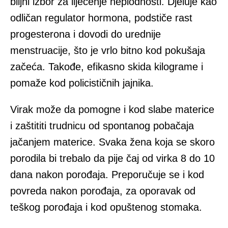
biljni izbor za liječenje neplodnosti. Djeluje kao
odličan regulator hormona, podstiče rast
progesterona i dovodi do urednije
menstruacije, što je vrlo bitno kod pokušaja
začeća. Takođe, efikasno skida kilograme i
pomaže kod policističnih jajnika.
Virak može da pomogne i kod slabe materice
i zaštititi trudnicu od spontanog pobačaja
jačanjem materice. Svaka žena koja se skoro
porodila bi trebalo da pije čaj od virka 8 do 10
dana nakon porođaja. Preporučuje se i kod
povreda nakon porođaja, za oporavak od
teškog porođaja i kod opuštenog stomaka.