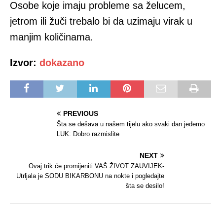
Osobe koje imaju probleme sa želucem,
jetrom ili žuči trebalo bi da uzimaju virak u
manjim količinama.
Izvor:
dokazano
PREVIOUS
Šta se dešava u našem tijelu ako svaki dan jedemo
LUK: Dobro razmislite
NEXT
Ovaj trik će promijeniti VAŠ ŽIVOT ZAUVIJEK-
Utrljala je SODU BIKARBONU na nokte i pogledajte
šta se desilo!