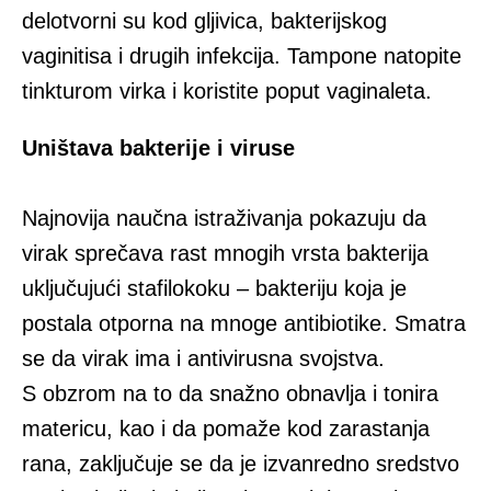
delotvorni su kod gljivica, bakterijskog
vaginitisa i drugih infekcija. Tampone natopite
tinkturom virka i koristite poput vaginaleta.
Uništava bakterije i viruse
Najnovija naučna istraživanja pokazuju da
virak sprečava rast mnogih vrsta bakterija
uključujući stafilokoku – bakteriju koja je
postala otporna na mnoge antibiotike. Smatra
se da virak ima i antivirusna svojstva.
S obzrom na to da snažno obnavlja i tonira
matericu, kao i da pomaže kod zarastanja
rana, zaključuje se da je izvanredno sredstvo