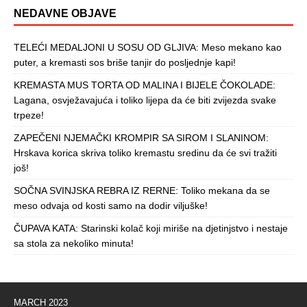
NEDAVNE OBJAVE
TELEĆI MEDALJONI U SOSU OD GLJIVA: Meso mekano kao
puter, a kremasti sos briše tanjir do posljednje kapi!
KREMASTA MUS TORTA OD MALINA I BIJELE ČOKOLADE:
Lagana, osvježavajuća i toliko lijepa da će biti zvijezda svake
trpeze!
ZAPEČENI NJEMAČKI KROMPIR SA SIROM I SLANINOM:
Hrskava korica skriva toliko kremastu sredinu da će svi tražiti
još!
SOČNA SVINJSKA REBRA IZ RERNE: Toliko mekana da se
meso odvaja od kosti samo na dodir viljuške!
ČUPAVA KATA: Starinski kolač koji miriše na djetinjstvo i nestaje
sa stola za nekoliko minuta!
MARCH 2023