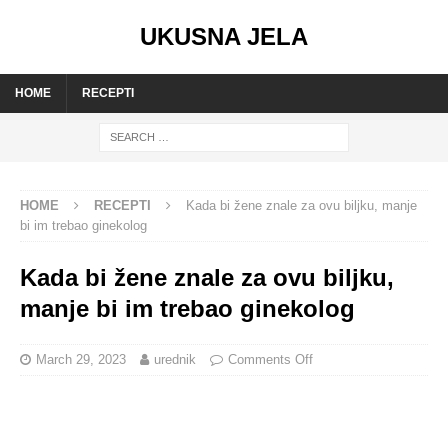
UKUSNA JELA
HOME
RECEPTI
HOME
RECEPTI
Kada bi žene znale za ovu biljku, manje
bi im trebao ginekolog
Kada bi žene znale za ovu biljku,
manje bi im trebao ginekolog
March 29, 2023
urednik
Comments Off