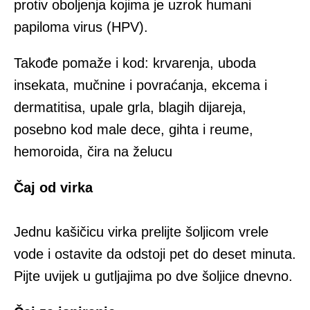
protiv oboljenja kojima je uzrok humani
papiloma virus (HPV).
Takođe pomaže i kod: krvarenja, uboda
insekata, mučnine i povraćanja, ekcema i
dermatitisa, upale grla, blagih dijareja,
posebno kod male dece, gihta i reume,
hemoroida, čira na želucu
Čaj od virka
Jednu kašičicu virka prelijte šoljicom vrele
vode i ostavite da odstoji pet do deset minuta.
Pijte uvijek u gutljajima po dve šoljice dnevno.