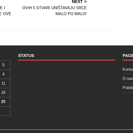
NEXT
E I
OVIH 5 STVARI UNIŠTAVAJU SRCE
E OVE
MALO PO MALO!
STATUS
PAG
S
Konta
4
O na
11
Politi
18
25