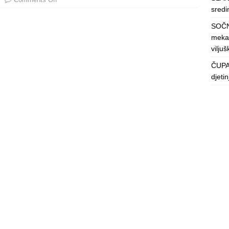
sredin
SOČN
mekan
viljuš
ČUPAV
djeti