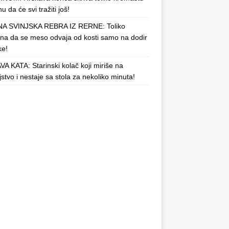
u da će svi tražiti još!
A SVINJSKA REBRA IZ RERNE: Toliko
a da se meso odvaja od kosti samo na dodir
ke!
A KATA: Starinski kolač koji miriše na
njstvo i nestaje sa stola za nekoliko minuta!