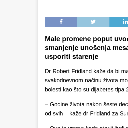
Male promene poput uvođe
smanjenje unošenja mesa i
usporiti starenje
Dr Robert Fridland kaže da bi 
svakodnevnom načinu života mogle
bolesti kao što su dijabetes tipa
– Godine života nakon šeste dece
od svih – kaže dr Fridland za Sun