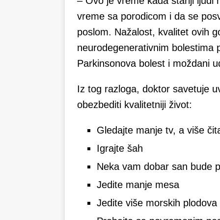
– Ovo je vreme kada stariji ljudi
vreme sa porodicom i da se pos
poslom. Nažalost, kvalitet ovih g
neurodegenerativnim bolestima 
Parkinsonova bolest i moždani u
Iz tog razloga, doktor savetuje 
obezbediti kvalitetniji život:
Gledajte manje tv, a više čit
Igrajte šah
Neka vam dobar san bude pr
Jedite manje mesa
Jedite više morskih plodova