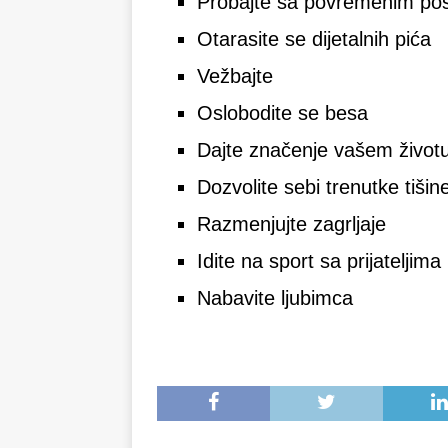
Probajte sa povremenim po
Otarasite se dijetalnih pića
Vežbajte
Oslobodite se besa
Dajte značenje vašem život
Dozvolite sebi trenutke tišin
Razmenjujte zagrljaje
Idite na sport sa prijateljima
Nabavite ljubimca