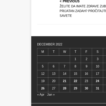
PREVIOUS
ŽELITE DA IMATE ZDRAVE ZUB
PRIJATAN ZADAH? PROČITAJT
SAVETE
DECEMBER 2022
M
T
W
T
F
S
1
2
3
5
6
7
8
9
10
12
13
14
15
16
17
19
20
21
22
23
24
26
27
28
29
30
31
« Apr
Jan »