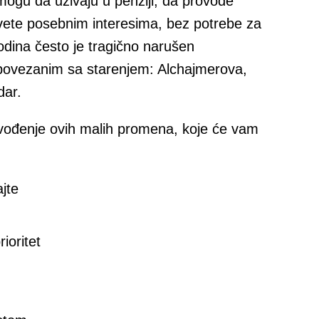
 mogu da uživaju u penziji, da provode
vete posebnim interesima, bez potrebe za
odina često je tragično narušen
povezanim sa starenjem: Alchajmerova,
dar.
uvođenje ovih malih promena, koje će vam
ajte
ioritet