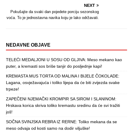
NEXT
Pokušajte da svaki dan pojedete porciju sezonskog
voća. To je jednostavna navika koju je lako održavati.
NEDAVNE OBJAVE
TELEĆI MEDALJONI U SOSU OD GLJIVA: Meso mekano kao
puter, a kremasti sos briše tanjir do posljednje kapi!
KREMASTA MUS TORTA OD MALINA I BIJELE ČOKOLADE:
Lagana, osvježavajuća i toliko lijepa da će biti zvijezda svake
trpeze!
ZAPEČENI NJEMAČKI KROMPIR SA SIROM I SLANINOM:
Hrskava korica skriva toliko kremastu sredinu da će svi tražiti
još!
SOČNA SVINJSKA REBRA IZ RERNE: Toliko mekana da se
meso odvaja od kosti samo na dodir viljuške!