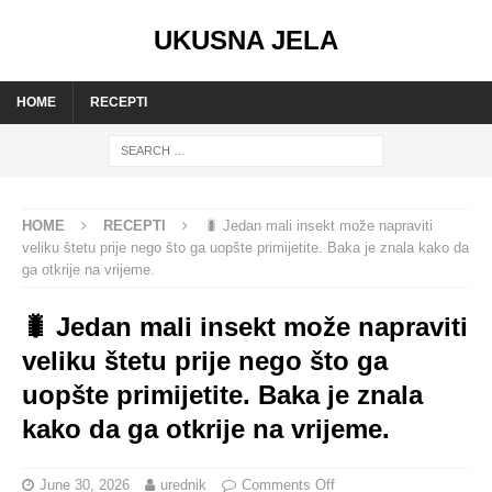
UKUSNA JELA
HOME
RECEPTI
HOME
RECEPTI
🐛 Jedan mali insekt može napraviti
veliku štetu prije nego što ga uopšte primijetite. Baka je znala kako da
ga otkrije na vrijeme.
🐛 Jedan mali insekt može napraviti
veliku štetu prije nego što ga
uopšte primijetite. Baka je znala
kako da ga otkrije na vrijeme.
June 30, 2026
urednik
Comments Off