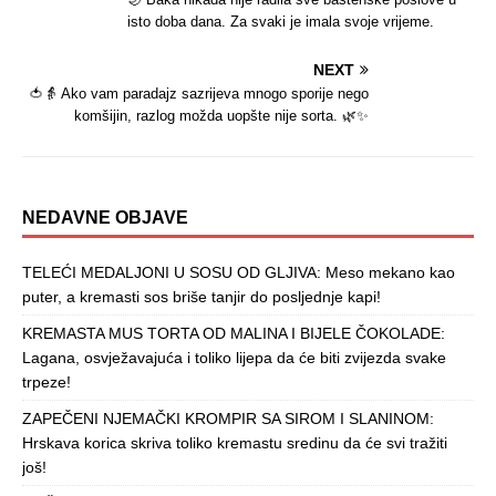
isto doba dana. Za svaki je imala svoje vrijeme.
NEXT
🍅👵 Ako vam paradajz sazrijeva mnogo sporije nego
komšijin, razlog možda uopšte nije sorta. 🌿✨
NEDAVNE OBJAVE
TELEĆI MEDALJONI U SOSU OD GLJIVA: Meso mekano kao
puter, a kremasti sos briše tanjir do posljednje kapi!
KREMASTA MUS TORTA OD MALINA I BIJELE ČOKOLADE:
Lagana, osvježavajuća i toliko lijepa da će biti zvijezda svake
trpeze!
ZAPEČENI NJEMAČKI KROMPIR SA SIROM I SLANINOM:
Hrskava korica skriva toliko kremastu sredinu da će svi tražiti
još!