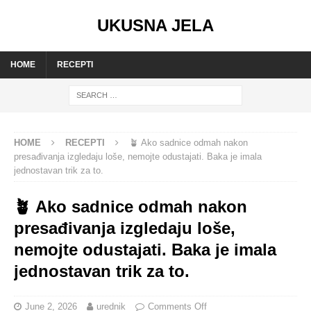
UKUSNA JELA
HOME
RECEPTI
HOME
RECEPTI
🪴 Ako sadnice odmah nakon
presađivanja izgledaju loše, nemojte odustajati. Baka je imala
jednostavan trik za to.
🪴 Ako sadnice odmah nakon
presađivanja izgledaju loše,
nemojte odustajati. Baka je imala
jednostavan trik za to.
June 2, 2026
urednik
Comments Off