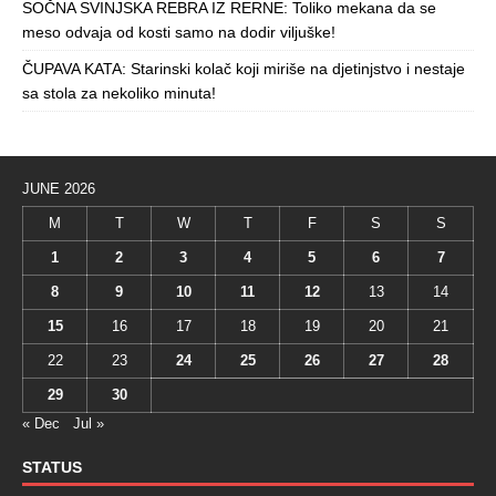
SOČNA SVINJSKA REBRA IZ RERNE: Toliko mekana da se
meso odvaja od kosti samo na dodir viljuške!
ČUPAVA KATA: Starinski kolač koji miriše na djetinjstvo i nestaje
sa stola za nekoliko minuta!
JUNE 2026
M
T
W
T
F
S
S
1
2
3
4
5
6
7
8
9
10
11
12
13
14
15
16
17
18
19
20
21
22
23
24
25
26
27
28
29
30
« Dec
Jul »
STATUS