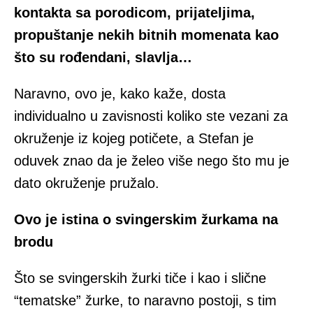
kontakta sa porodicom, prijateljima,
propuštanje nekih bitnih momenata kao
što su rođendani, slavlja…
Naravno, ovo je, kako kaže, dosta
individualno u zavisnosti koliko ste vezani za
okruženje iz kojeg potičete, a Stefan je
oduvek znao da je želeo više nego što mu je
dato okruženje pružalo.
Ovo je istina o svingerskim žurkama na
brodu
Što se svingerskih žurki tiče i kao i slične
“tematske” žurke, to naravno postoji, s tim