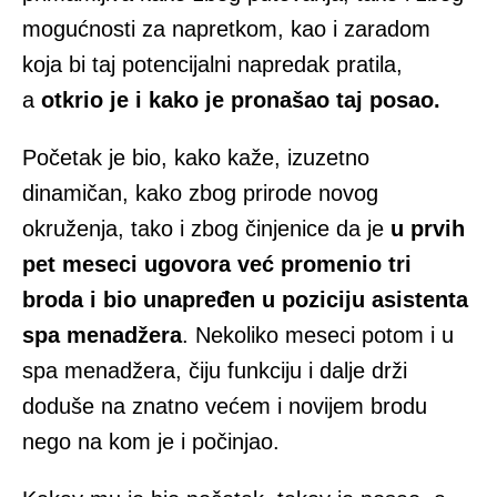
mogućnosti za napretkom, kao i zaradom
koja bi taj potencijalni napredak pratila,
a
otkrio je i kako je pronašao taj posao.
Početak je bio, kako kaže, izuzetno
dinamičan, kako zbog prirode novog
okruženja, tako i zbog činjenice da je
u prvih
pet meseci ugovora već promenio tri
broda i bio unapređen u poziciju asistenta
spa menadžera
. Nekoliko meseci potom i u
spa menadžera, čiju funkciju i dalje drži
doduše na znatno većem i novijem brodu
nego na kom je i počinjao.