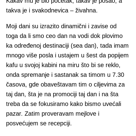
Kakav mu je bio početak, takav je posao, a
takva je i svakodnevica – živahna.
Moji dani su izrazito dinamični i zavise od
toga da li smo ceo dan na vodi dok plovimo
ka određenoj destinaciji (sea dan), tada imam
mnogo više posla i ustajem u šest da popijem
kafu u svojoj kabini na miru što bi se reklo,
onda spremanje i sastanak sa timom u 7.30
časova, gde obaveštavam tim o ciljevima za
taj dan, šta je na promociji taj dan i na šta
treba da se fokusiramo kako bismo uvećali
pazar. Zatim proveravam mejlove i
posvećujem se recepciji.