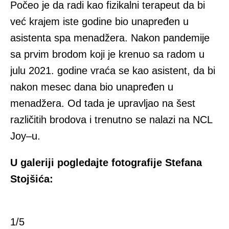
Počeo je da radi kao fizikalni terapeut da bi
već krajem iste godine bio unapređen u
asistenta spa menadžera. Nakon pandemije
sa prvim brodom koji je krenuo sa radom u
julu 2021. godine vraća se kao asistent, da bi
nakon mesec dana bio unapređen u
menadžera. Od tada je upravljao na šest
različitih brodova i trenutno se nalazi na NCL
Joy–u.
U galeriji pogledajte fotografije Stefana
Stojšića:
1/5