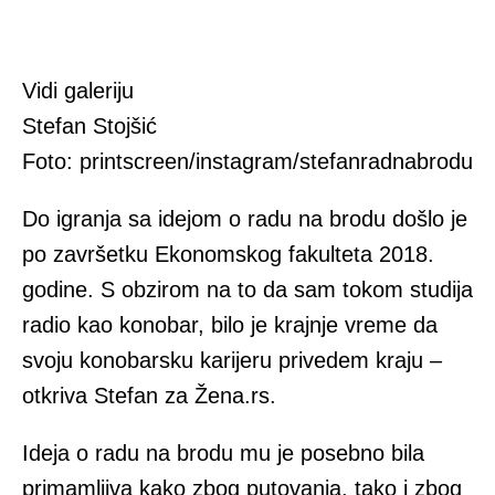
Vidi galeriju
Stefan Stojšić
Foto: printscreen/instagram/stefanradnabrodu
Do igranja sa idejom o radu na brodu došlo je
po završetku Ekonomskog fakulteta 2018.
godine. S obzirom na to da sam tokom studija
radio kao konobar, bilo je krajnje vreme da
svoju konobarsku karijeru privedem kraju –
otkriva Stefan za Žena.rs.
Ideja o radu na brodu mu je posebno bila
primamljiva kako zbog putovanja, tako i zbog