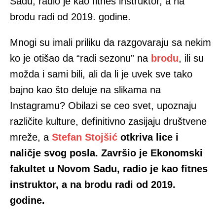
Sadu, radio je kao fitnes instruktor, a na
brodu radi od 2019. godine.
Mnogi su imali priliku da razgovaraju sa nekim
ko je otišao da “radi sezonu” na
brodu
, ili su
možda i sami bili, ali da li je uvek sve tako
bajno kao što deluje na slikama na
Instagramu? Obilazi se ceo svet, upoznaju
različite kulture, definitivno zasijaju društvene
mreže, a
Stefan Stojšić
otkriva lice i
naličje svog posla. Završio je Ekonomski
fakultet u Novom Sadu, radio je kao fitnes
instruktor, a na brodu radi od 2019.
godine.