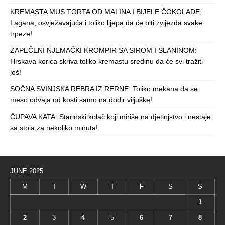
KREMASTA MUS TORTA OD MALINA I BIJELE ČOKOLADE:
Lagana, osvježavajuća i toliko lijepa da će biti zvijezda svake
trpeze!
ZAPEČENI NJEMAČKI KROMPIR SA SIROM I SLANINOM:
Hrskava korica skriva toliko kremastu sredinu da će svi tražiti
još!
SOČNA SVINJSKA REBRA IZ RERNE: Toliko mekana da se
meso odvaja od kosti samo na dodir viljuške!
ČUPAVA KATA: Starinski kolač koji miriše na djetinjstvo i nestaje
sa stola za nekoliko minuta!
JUNE 2025
M
T
W
T
F
S
S
1
2
3
4
5
6
7
8