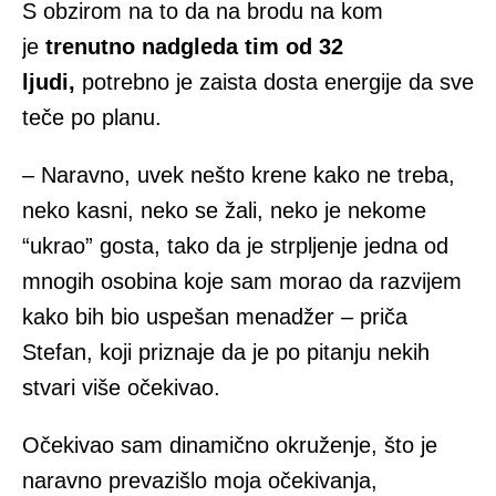
S obzirom na to da na brodu na kom
je
trenutno nadgleda tim od 32
ljudi,
potrebno je zaista dosta energije da sve
teče po planu.
– Naravno, uvek nešto krene kako ne treba,
neko kasni, neko se žali, neko je nekome
“ukrao” gosta, tako da je strpljenje jedna od
mnogih osobina koje sam morao da razvijem
kako bih bio uspešan menadžer – priča
Stefan, koji priznaje da je po pitanju nekih
stvari više očekivao.
Očekivao sam dinamično okruženje, što je
naravno prevazišlo moja očekivanja,