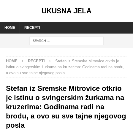
UKUSNA JELA
HOME
RECEPTI
HOME
RECEPTI
Stefan iz Sremske Mitrovice otkrio je
istinu o svingerskim žurkama na kruzerima: Godinama radi na brodu,
a ovo su sve tajne njegovog posla
Stefan iz Sremske Mitrovice otkrio
je istinu o svingerskim žurkama na
kruzerima: Godinama radi na
brodu, a ovo su sve tajne njegovog
posla