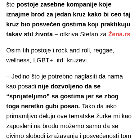
što
postoje zasebne kompanije koje
iznajme brod za jedan kruz kako bi ceo taj
kruz bio posvećen gostima koji praktikuju
takav stil života
– otkriva Stefan za
Žena.rs
.
Osim tih postoje i rock and roll, reggae,
wellness, LGBT+, itd. kruzevi.
– Jedino što je potrebno naglasiti da nama
kao posadi
nije dozvoljeno da se
“sprijateljimo” sa gostima jer se zbog
toga neretko gubi posao.
Tako da iako
primamljivo deluju ove tematske žurke mi kao
zaposleni na brodu možemo samo da se
divimo slobodi izražavanja i posvećenosti tom