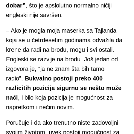
dobar”
, što je apslolutno normalno ničiji
engleski nije savršen.
– Ako je mogla moja maserka sa Tajlanda
koja se u četrdesetim godinama odvažila da
krene da radi na brodu, mogu i svi ostali.
Engleski se razvije na brodu. Još jedan od
izgovora je, “ja ne znam šta bih tamo
radio”.
Bukvalno postoji preko 400
razlicitih pozicija sigurno se nešto može
naći
, i bilo koja pozicija je mogućnost za
napretkom i nečim novim.
Poručuje i da ako trenutno niste zadovoljni
svojim životom, uvek postoji mogućnost za