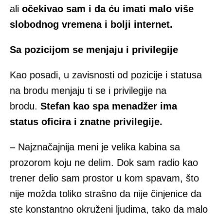
ali
očekivao sam i da ću imati malo više
slobodnog vremena i bolji internet.
Sa pozicijom se menjaju i privilegije
Kao posadi, u zavisnosti od pozicije i statusa
na brodu menjaju ti se i privilegije na
brodu.
Stefan kao spa menadžer ima
status oficira i znatne privilegije.
– Najznačajnija meni je velika kabina sa
prozorom koju ne delim. Dok sam radio kao
trener delio sam prostor u kom spavam, što
nije možda toliko strašno da nije činjenice da
ste konstantno okruženi ljudima, tako da malo