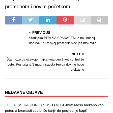
promenom i novim početkom.
PREVIOUS
Starinska PITA SA SPANAĆEM je najukusniji
doručak, a uz ovaj prost trik biće još hrskavija
NEXT
Šta može da očekuje majka koja ceo život kontroliše
dete: Poslušajte 3 mudra saveta Frojda dok ne bude
prekasno
NEDAVNE OBJAVE
TELEĆI MEDALJONI U SOSU OD GLJIVA: Meso mekano kao
puter, a kremasti sos briše tanjir do posljednje kapi!