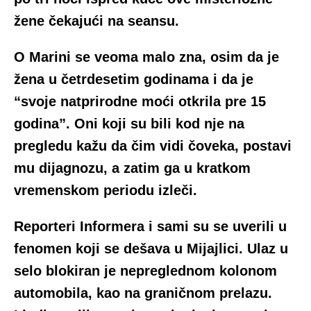
žene čekajući na seansu.
O Marini se veoma malo zna, osim da je
žena u četrdesetim godinama i da je
“svoje natprirodne moći otkrila pre 15
godina”. Oni koji su bili kod nje na
pregledu kažu da čim vidi čoveka, postavi
mu dijagnozu, a zatim ga u kratkom
vremenskom periodu izleči.
Reporteri Informera i sami su se uverili u
fenomen koji se dešava u Mijajlici. Ulaz u
selo blokiran je nepreglednom kolonom
automobila, kao na graničnom prelazu.