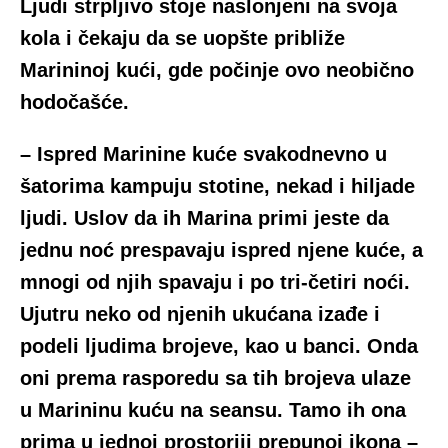
Ljudi strpljivo stoje naslonjeni na svoja
kola i čekaju da se uopšte približe
Marininoj kući, gde počinje ovo neobično
hodočašće.
– Ispred Marinine kuće svakodnevno u
šatorima kampuju stotine, nekad i hiljade
ljudi. Uslov da ih Marina primi jeste da
jednu noć prespavaju ispred njene kuće, a
mnogi od njih spavaju i po tri-četiri noći.
Ujutru neko od njenih ukućana izađe i
podeli ljudima brojeve, kao u banci. Onda
oni prema rasporedu sa tih brojeva ulaze
u Marininu kuću na seansu. Tamo ih ona
prima u jednoj prostoriji prepunoj ikona –