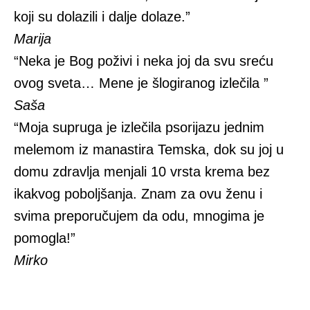
koji su dolazili i dalje dolaze.”
Marija
“Neka je Bog poživi i neka joj da svu sreću
ovog sveta… Mene je šlogiranog izlečila ”
Saša
“Moja supruga je izlečila psorijazu jednim
melemom iz manastira Temska, dok su joj u
domu zdravlja menjali 10 vrsta krema bez
ikakvog poboljšanja. Znam za ovu ženu i
svima preporučujem da odu, mnogima je
pomogla!”
Mirko