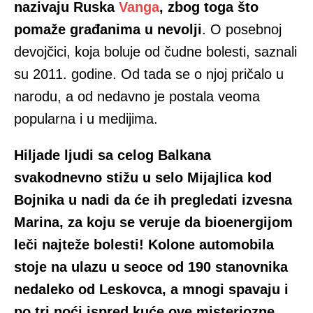
nazivaju Ruska
Vanga
, zbog toga što
pomaže građanima u nevolji
. O posebnoj
devojčici, koja boluje od čudne bolesti, saznali
su 2011. godine. Od tada se o njoj pričalo u
narodu, a od nedavno je postala veoma
popularna i u medijima.
Hiljade ljudi sa celog Balkana
svakodnevno stižu u selo Mijajlica kod
Bojnika u nadi da će ih pregledati izvesna
Marina, za koju se veruje da bioenergijom
leči najteže bolesti! Kolone automobila
stoje na ulazu u seoce od 190 stanovnika
nedaleko od Leskovca, a mnogi spavaju i
po tri noći ispred kuće ove misteriozne