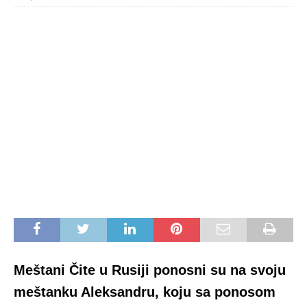
Meštani Čite u Rusiji ponosni su na svoju
meštanku Aleksandru, koju sa ponosom