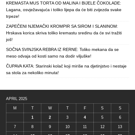
KREMASTA MUS TORTA OD MALINA I BIJELE ČOKOLADE:
Lagana, osvježavajuća i toliko lijepa da će biti zvijezda svake
trpeze!
ZAPEČENI NJEMAČKI KROMPIR SA SIROM I SLANINOM:
Hrskava korica skriva toliko kremastu sredinu da će svi tražiti
još!
SOČNA SVINJSKA REBRA IZ RERNE: Toliko mekana da se
meso odvaja od kosti samo na dodir viljuške!
ČUPAVA KATA: Starinski kolač koji miriše na djetinjstvo i nestaje
sa stola za nekoliko minuta!
APRIL 2025
M
T
W
T
F
S
S
1
2
3
4
5
6
7
8
9
10
11
12
13