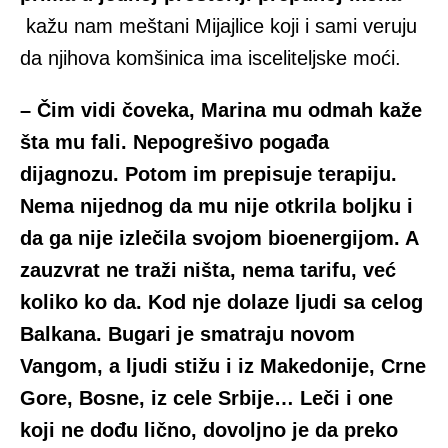
kažu nam meštani Mijajlice koji i sami veruju
da njihova komšinica ima isceliteljske moći.
– Čim vidi čoveka, Marina mu odmah kaže
šta mu fali. Nepogrešivo pogađa
dijagnozu. Potom im prepisuje terapiju.
Nema nijednog da mu nije otkrila boljku i
da ga nije izlečila svojom bioenergijom. A
zauzvrat ne traži ništa, nema tarifu, već
koliko ko da. Kod nje dolaze ljudi sa celog
Balkana. Bugari je smatraju novom
Vangom, a ljudi stižu i iz Makedonije, Crne
Gore, Bosne, iz cele Srbije… Leči i one
koji ne dođu lično, dovoljno je da preko