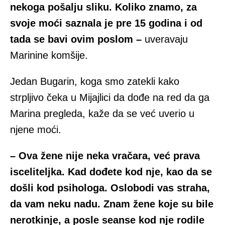
nekoga pošalju sliku. Koliko znamo, za
svoje moći saznala je pre 15 godina i od
tada se bavi ovim poslom –
uveravaju
Marinine komšije.
Jedan Bugarin, koga smo zatekli kako
strpljivo čeka u Mijajlici da dođe na red da ga
Marina pregleda, kaže da se već uverio u
njene moći.
– Ova žene nije neka vračara, već prava
isceliteljka. Kad dođete kod nje, kao da se
došli kod psihologa. Oslobodi vas straha,
da vam neku nadu. Znam žene koje su bile
nerotkinje, a posle seanse kod nje rodile