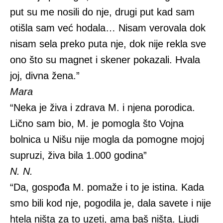
put su me nosili do nje, drugi put kad sam
otišla sam već hodala… Nisam verovala dok
nisam sela preko puta nje, dok nije rekla sve
ono što su magnet i skener pokazali. Hvala
joj, divna žena.”
Mara
“Neka je živa i zdrava M. i njena porodica.
Lično sam bio, M. je pomogla što Vojna
bolnica u Nišu nije mogla da pomogne mojoj
supruzi, živa bila 1.000 godina”
N. N.
“Da, gospođa M. pomaže i to je istina. Kada
smo bili kod nje, pogodila je, dala savete i nije
htela ništa za to uzeti, ama baš ništa. Ljudi