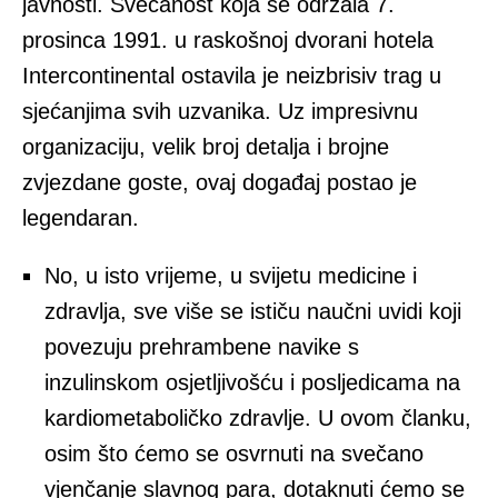
javnosti. Svečanost koja se održala 7.
prosinca 1991. u raskošnoj dvorani hotela
Intercontinental ostavila je neizbrisiv trag u
sjećanjima svih uzvanika. Uz impresivnu
organizaciju, velik broj detalja i brojne
zvjezdane goste, ovaj događaj postao je
legendaran.
No, u isto vrijeme, u svijetu medicine i
zdravlja, sve više se ističu naučni uvidi koji
povezuju prehrambene navike s
inzulinskom osjetljivošću i posljedicama na
kardiometaboličko zdravlje. U ovom članku,
osim što ćemo se osvrnuti na svečano
vjenčanje slavnog para, dotaknuti ćemo se