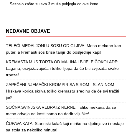
Saznalo zašto su sva 3 muža pobjegla od ove žene
NEDAVNE OBJAVE
TELEĆI MEDALJONI U SOSU OD GLJIVA: Meso mekano kao
puter, a kremasti sos briše tanjir do posljednje kapi!
KREMASTA MUS TORTA OD MALINA I BIJELE ČOKOLADE:
Lagana, osvježavajuća i toliko lijepa da će biti zvijezda svake
trpeze!
ZAPEČENI NJEMAČKI KROMPIR SA SIROM I SLANINOM:
Hrskava korica skriva toliko kremastu sredinu da će svi tražiti
još!
SOČNA SVINJSKA REBRA IZ RERNE: Toliko mekana da se
meso odvaja od kosti samo na dodir viljuške!
ČUPAVA KATA: Starinski kolač koji miriše na djetinjstvo i nestaje
sa stola za nekoliko minuta!