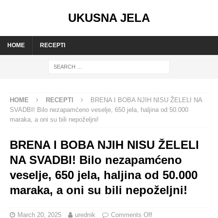
UKUSNA JELA
HOME
RECEPTI
HOME
RECEPTI
BRENA I BOBA NJIH NISU ŽELELI NA
SVADBI! Bilo nezapamćeno veselje, 650 jela, haljina od 50.000
maraka, a oni su bili nepoželjni!
BRENA I BOBA NJIH NISU ŽELELI
NA SVADBI! Bilo nezapamćeno
veselje, 650 jela, haljina od 50.000
maraka, a oni su bili nepoželjni!
March 20, 2025
urednik
Comments Off