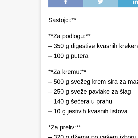
Sastojci:**
**Za podlogu:**
– 350 g digestive kvasnih kreker
– 100 g putera
**Za kremu:**
– 500 g svežeg krem sira za ma
– 250 g sveže pavlake za šlag
– 140 g šećera u prahu
– 10 g jestivih kvasnih listova
*Za preliv:**
– 320 g džema po vašem izboru (n