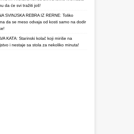
u da će svi tražiti još!
A SVINJSKA REBRA IZ RERNE: Toliko
a da se meso odvaja od kosti samo na dodir
ke!
A KATA: Starinski kolač koji miriše na
njstvo i nestaje sa stola za nekoliko minuta!