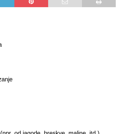
a
zanje
pr. od jagode, breskve, maline, itd.)