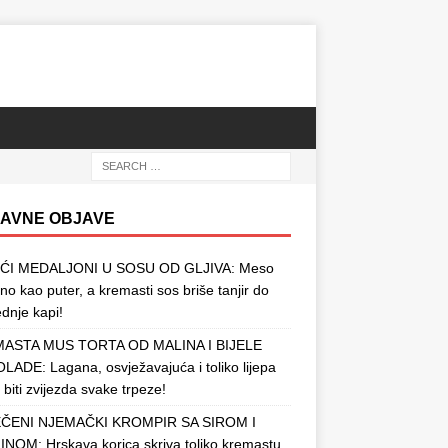
AVNE OBJAVE
ĆI MEDALJONI U SOSU OD GLJIVA: Meso
o kao puter, a kremasti sos briše tanjir do
ednje kapi!
ASTA MUS TORTA OD MALINA I BIJELE
ADE: Lagana, osvježavajuća i toliko lijepa
 biti zvijezda svake trpeze!
ČENI NJEMAČKI KROMPIR SA SIROM I
NOM: Hrskava korica skriva toliko kremastu