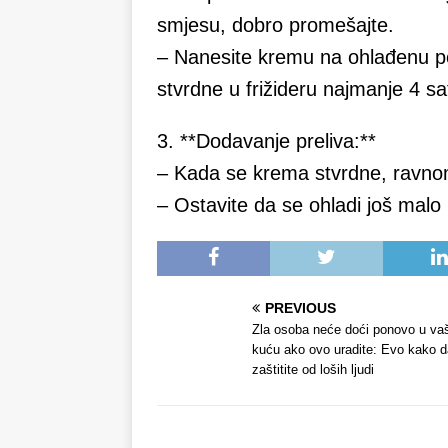
smjesu, dobro promešajte.
– Nanesite kremu na ohlađenu pod
stvrdne u frižideru najmanje 4 sat
3. **Dodavanje preliva:**
– Kada se krema stvrdne, ravno
– Ostavite da se ohladi još malo u
PREVIOUS
Zla osoba neće doći ponovo u va
kuću ako ovo uradite: Evo kako d
zaštitite od loših ljudi