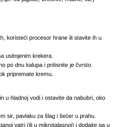
h, koristeći procesor hrane ili stavite ih u
sa usitnjenim krekera.
 po dnu kalupa i pritisnite je čvrsto.
 dok pripremate kremu.
in u hladnoj vodi i ostavite da nabubri, oko
m sir, pavlaku za šlag i šećer u prahu.
anoj vatri (ili u mikrotalasnoj) i dodajte ga u