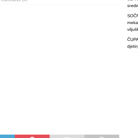
sredin
SOČN
mekan
viljuš
ČUPAV
djeti