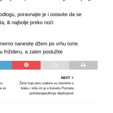
logu, poravnajte je i ostavite da se
a, ili najbolje preko noći
merno nanesite džem po vrhu torte.
 frižideru, a zatim poslužite
NEXT
šu
Žene koje peru sudove su nesretne u
a se
braku i loše im je u krevetu Poznata
psihoterapeutkinja objašnjava!