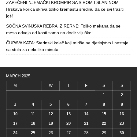
ZAPEČENI NJEMAČKI KROMPIR SA SIROM I SLANINOM:
Hrskava korica skriva toliko kremastu sredinu da će svi tražiti
još!
SOČNA SVINJSKA REBRA IZ RERNE: Toliko mekana da se
meso odvaja od kosti samo na dodir viljuške!
ČUPAVA KATA: Starinski kolač koji miriše na djetinjstvo i nestaje
sa stola za nekoliko minuta!
MARCH 2025
M
T
W
T
F
S
S
1
2
3
4
5
6
7
8
9
10
11
12
13
14
15
16
17
18
19
20
21
22
23
24
25
26
27
28
29
30