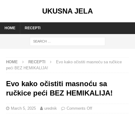
UKUSNA JELA
HOME
RECEPTI
HOME
RECEPTI
Evo kako očistiti masnoću sa ručkice
peći BEZ HEMIKALIJA!
Evo kako očistiti masnoću sa
ručkice peći BEZ HEMIKALIJA!
March 5, 2025
urednik
Comments Off