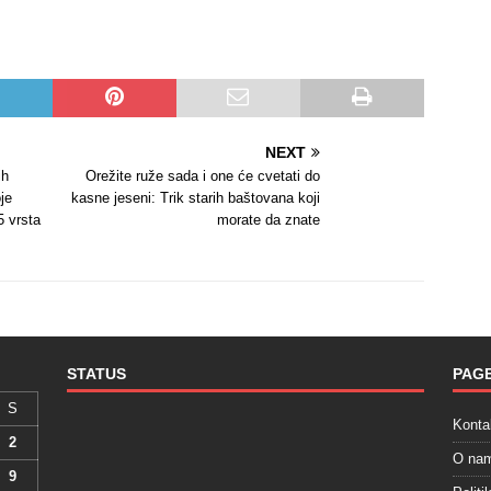
NEXT
ih
Orežite ruže sada i one će cvetati do
je
kasne jeseni: Trik starih baštovana koji
5 vrsta
morate da znate
STATUS
PAG
S
Konta
2
O na
9