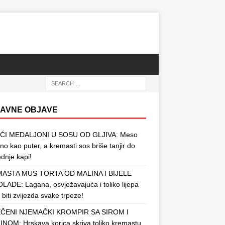
AVNE OBJAVE
ĆI MEDALJONI U SOSU OD GLJIVA: Meso
o kao puter, a kremasti sos briše tanjir do
ednje kapi!
ASTA MUS TORTA OD MALINA I BIJELE
ADE: Lagana, osvježavajuća i toliko lijepa
 biti zvijezda svake trpeze!
ČENI NJEMAČKI KROMPIR SA SIROM I
NOM: Hrskava korica skriva toliko kremastu