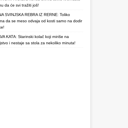
u da će svi tražiti još!
A SVINJSKA REBRA IZ RERNE: Toliko
a da se meso odvaja od kosti samo na dodir
ke!
A KATA: Starinski kolač koji miriše na
njstvo i nestaje sa stola za nekoliko minuta!