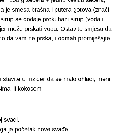
e i 100 g šećera + jednu kesicu šećera,
ada je smesa brašna i putera gotova (znači
 sirup se dodaje prokuhani sirup (voda i
 jer može prskati vodu. Ostavite smjesu da
eno da vam ne prska, i odmah promiješajte
 i stavite u frižider da se malo ohladi, meni
asima ili kokosom
j svađi.
ga je početak nove svađe.