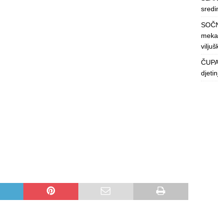
sredin
SOČN
mekan
viljuš
ČUPAV
djeti