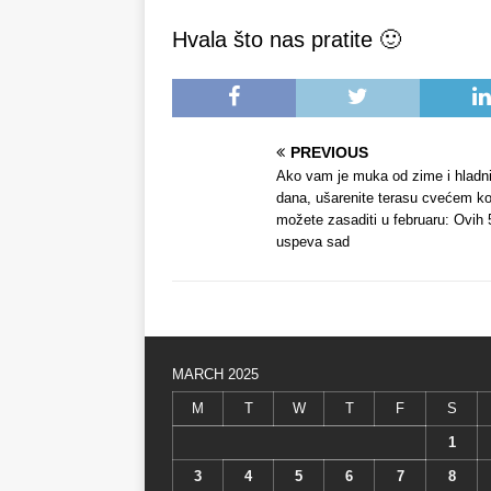
Hvala što nas pratite 🙂
PREVIOUS
Ako vam je muka od zime i hladn
dana, ušarenite terasu cvećem ko
možete zasaditi u februaru: Ovih 
uspeva sad
MARCH 2025
M
T
W
T
F
S
1
3
4
5
6
7
8