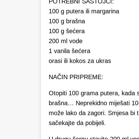
POTREBNI SASTOJCI:
100 g putera ili margarina
100 g brašna
100 g šećera
200 ml vode
1 vanila šećera
orasi ili kokos za ukras
NAČIN PRIPREME:
Otopiti 100 grama putera, kada 
brašna… Neprekidno miješati 10-ak
može lako da zagori. Smjesa bi tr
sačekajte da pobijeli.