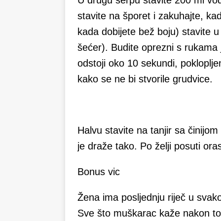
U drugu šerpu stavite 200 ml vod
stavite na šporet i zakuhajte, k
kada dobijete bež boju) stavite u
šećer). Budite oprezni s rukama
odstoji oko 10 sekundi, pokloplj
kako se ne bi stvorile grudvice.
Halvu stavite na tanjir sa činijom
je draže tako. Po želji posuti or
Bonus vic
Žena ima posljednju riječ u svako
Sve što muškarac kaže nakon to