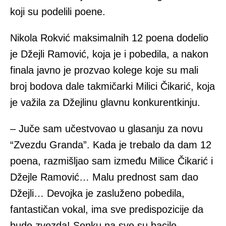
koji su podelili poene.
Nikola Rokvić maksimalnih 12 poena dodelio
je Džejli Ramović, koja je i pobedila, a nakon
finala javno je prozvao kolege koje su mali
broj bodova dale takmičarki Milici Čikarić, koja
je važila za Džejlinu glavnu konkurentkinju.
– Juče sam učestvovao u glasanju za novu
“Zvezdu Granda”. Kada je trebalo da dam 12
poena, razmišljao sam između Milice Čikarić i
Džejle Ramović… Malu prednost sam dao
Džejli… Devojka je zasluženo pobedila,
fantastičan vokal, ima sve predispozicije da
bude zvezda! Senku na sve su bacile