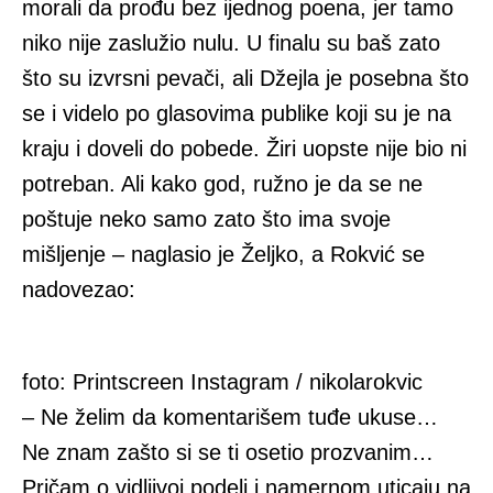
morali da prođu bez ijednog poena, jer tamo
niko nije zaslužio nulu. U finalu su baš zato
što su izvrsni pevači, ali Džejla je posebna što
se i videlo po glasovima publike koji su je na
kraju i doveli do pobede. Žiri uopste nije bio ni
potreban. Ali kako god, ružno je da se ne
poštuje neko samo zato što ima svoje
mišljenje – naglasio je Željko, a Rokvić se
nadovezao:
foto: Printscreen Instagram / nikolarokvic
– Ne želim da komentarišem tuđe ukuse…
Ne znam zašto si se ti osetio prozvanim…
Pričam o vidljivoj podeli i namernom uticaju na