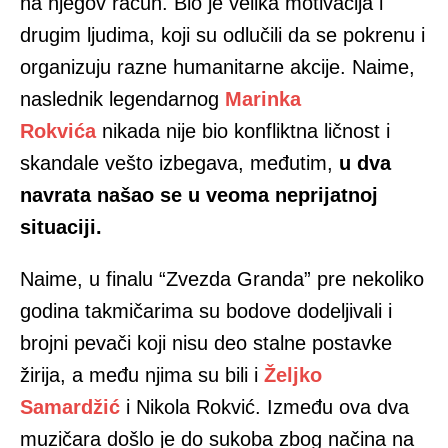
na njegov račun. Bio je velika motivacija i
drugim ljudima, koji su odlučili da se pokrenu i
organizuju razne humanitarne akcije. Naime,
naslednik legendarnog
Marinka
Rokvića
nikada nije bio konfliktna ličnost i
skandale vešto izbegava, međutim,
u dva
navrata našao se u veoma neprijatnoj
situaciji.
Naime, u finalu “Zvezda Granda” pre nekoliko
godina takmičarima su bodove dodeljivali i
brojni pevači koji nisu deo stalne postavke
žirija, a među njima su bili i
Željko
Samardžić
i Nikola Rokvić. Između ova dva
muzičara došlo je do sukoba zbog načina na