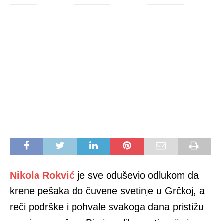
Nikola Rokvić
je sve oduševio odlukom da
krene pešaka do čuvene svetinje u Grčkoj, a
reči podrške i pohvale svakoga dana pristižu