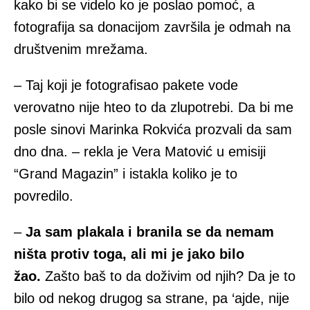
kako bi se videlo ko je poslao pomoć, a
fotografija sa donacijom završila je odmah na
društvenim mrežama.
– Taj koji je fotografisao pakete vode
verovatno nije hteo to da zlupotrebi. Da bi me
posle sinovi Marinka Rokvića prozvali da sam
dno dna. – rekla je Vera Matović u emisiji
“Grand Magazin” i istakla koliko je to
povredilo.
–
Ja sam plakala i branila se da nemam
ništa protiv toga, ali mi je jako bilo
žao.
Zašto baš to da doživim od njih? Da je to
bilo od nekog drugog sa strane, pa ‘ajde, nije