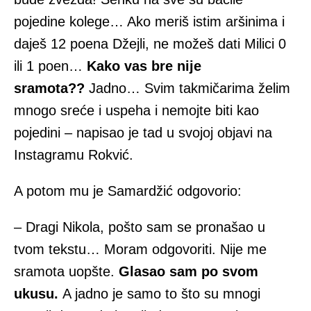
pojedine kolege… Ako meriš istim aršinima i
daješ 12 poena Džejli, ne možeš dati Milici 0
ili 1 poen…
Kako vas bre nije
sramota??
Jadno… Svim takmičarima želim
mnogo sreće i uspeha i nemojte biti kao
pojedini – napisao je tad u svojoj objavi na
Instagramu Rokvić.
A potom mu je Samardžić odgovorio:
– Dragi Nikola, pošto sam se pronašao u
tvom tekstu… Moram odgovoriti. Nije me
sramota uopšte.
Glasao sam po svom
ukusu.
A jadno je samo to što su mnogi