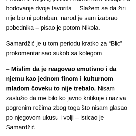
bodovanje dvoje favorita… Slažem se da žiri
nije bio ni potreban, narod je sam izabrao
pobednika – pisao je potom Nikola.
Samardžić je u tom periodu kratko za “Blic”
prokomentarisao sukob sa kolegom.
–
Mislim da je reagovao emotivno i da
njemu kao jednom finom i kulturnom
mladom čoveku to nije trebalo.
Nisam
zaslužio da me bilo ko javno kritikuje i naziva
pogrdnim rečima zbog toga što nisam glasao
po njegovom ukusu i volji – isticao je
Samardžić.