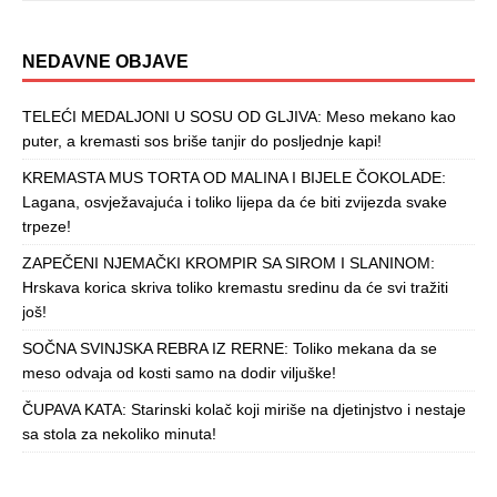
NEDAVNE OBJAVE
TELEĆI MEDALJONI U SOSU OD GLJIVA: Meso mekano kao
puter, a kremasti sos briše tanjir do posljednje kapi!
KREMASTA MUS TORTA OD MALINA I BIJELE ČOKOLADE:
Lagana, osvježavajuća i toliko lijepa da će biti zvijezda svake
trpeze!
ZAPEČENI NJEMAČKI KROMPIR SA SIROM I SLANINOM:
Hrskava korica skriva toliko kremastu sredinu da će svi tražiti
još!
SOČNA SVINJSKA REBRA IZ RERNE: Toliko mekana da se
meso odvaja od kosti samo na dodir viljuške!
ČUPAVA KATA: Starinski kolač koji miriše na djetinjstvo i nestaje
sa stola za nekoliko minuta!