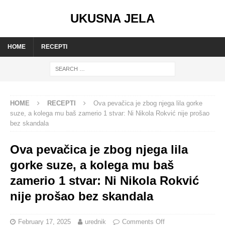
UKUSNA JELA
HOME
RECEPTI
HOME
RECEPTI
Ova pevačica je zbog njega lila gorke
suze, a kolega mu baš zamerio 1 stvar: Ni Nikola Rokvić nije prošao
bez skandala
Ova pevačica je zbog njega lila
gorke suze, a kolega mu baš
zamerio 1 stvar: Ni Nikola Rokvić
nije prošao bez skandala
February 17, 2025
urednik
Comments Off