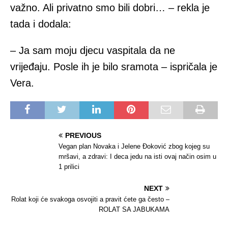
važno. Ali privatno smo bili dobri… – rekla je
tada i dodala:
– Ja sam moju djecu vaspitala da ne
vrijeđaju. Posle ih je bilo sramota – ispričala je
Vera.
PREVIOUS
Vegan plan Novaka i Jelene Đoković zbog kojeg su
mršavi, a zdravi: I deca jedu na isti ovaj način osim u
1 prilici
NEXT
Rolat koji će svakoga osvojiti a pravit ćete ga često –
ROLAT SA JABUKAMA