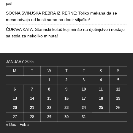
još!
SOČNA SVINJSKA REBRA IZ RERNE: Toliko mekana da se
meso odvaja od kosti samo na dodir viljuške!
ČUPAVA KATA: Starinski kolač koji miriše na djetinjstvo i nestaje
sa stola za nekoliko minuta!
JANUARY 2025
M
T
W
T
F
S
S
1
2
3
4
5
6
7
8
9
10
11
12
13
14
15
16
17
18
19
20
21
22
23
24
25
26
27
28
29
30
31
« Dec
Feb »