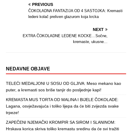
PREVIOUS
ČOKOLADNA FANTAZIJA OD 4 SASTOJKA: Kremasti
ledeni kolač preliven glazurom koja krcka
NEXT
EXTRA ČOKOLADNE LEDENE KOCKE…Sočne,
kremaste, ukusne…
NEDAVNE OBJAVE
TELEĆI MEDALJONI U SOSU OD GLJIVA: Meso mekano kao
puter, a kremasti sos briše tanjir do posljednje kapi!
KREMASTA MUS TORTA OD MALINA I BIJELE ČOKOLADE:
Lagana, osvježavajuća i toliko lijepa da će biti zvijezda svake
trpeze!
ZAPEČENI NJEMAČKI KROMPIR SA SIROM I SLANINOM:
Hrskava korica skriva toliko kremastu sredinu da će svi tražiti