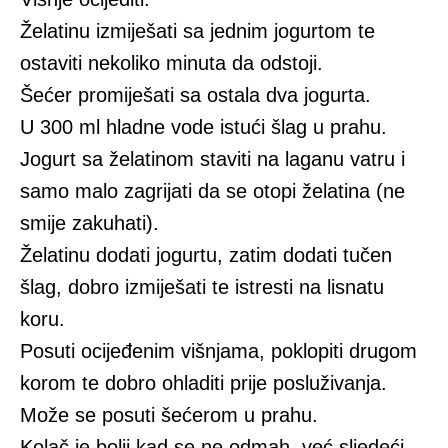
Želatinu izmiješati sa jednim jogurtom te
ostaviti nekoliko minuta da odstoji.
Šećer promiješati sa ostala dva jogurta.
U 300 ml hladne vode istući šlag u prahu.
Jogurt sa želatinom staviti na laganu vatru i
samo malo zagrijati da se otopi želatina (ne
smije zakuhati).
Želatinu dodati jogurtu, zatim dodati tučen
šlag, dobro izmiješati te istresti na lisnatu
koru.
Posuti ocijeđenim višnjama, poklopiti drugom
korom te dobro ohladiti prije posluživanja.
Može se posuti šećerom u prahu.
Kolač je bolji kad se ne odmah, već sljedeći