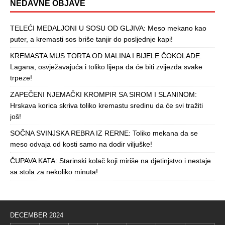
NEDAVNE OBJAVE
TELEĆI MEDALJONI U SOSU OD GLJIVA: Meso mekano kao
puter, a kremasti sos briše tanjir do posljednje kapi!
KREMASTA MUS TORTA OD MALINA I BIJELE ČOKOLADE:
Lagana, osvježavajuća i toliko lijepa da će biti zvijezda svake
trpeze!
ZAPEČENI NJEMAČKI KROMPIR SA SIROM I SLANINOM:
Hrskava korica skriva toliko kremastu sredinu da će svi tražiti
još!
SOČNA SVINJSKA REBRA IZ RERNE: Toliko mekana da se
meso odvaja od kosti samo na dodir viljuške!
ČUPAVA KATA: Starinski kolač koji miriše na djetinjstvo i nestaje
sa stola za nekoliko minuta!
DECEMBER 2024