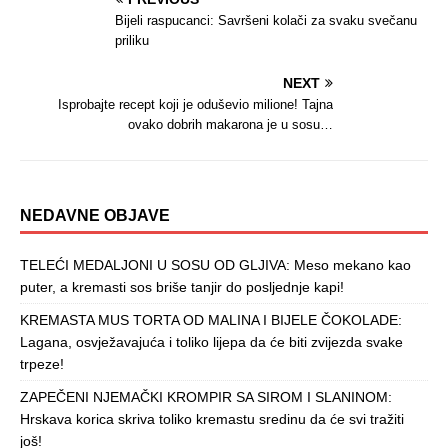
Bijeli raspucanci: Savršeni kolači za svaku svečanu
priliku
NEXT
Isprobajte recept koji je oduševio milione! Tajna
ovako dobrih makarona je u sosu…
NEDAVNE OBJAVE
TELEĆI MEDALJONI U SOSU OD GLJIVA: Meso mekano kao
puter, a kremasti sos briše tanjir do posljednje kapi!
KREMASTA MUS TORTA OD MALINA I BIJELE ČOKOLADE:
Lagana, osvježavajuća i toliko lijepa da će biti zvijezda svake
trpeze!
ZAPEČENI NJEMAČKI KROMPIR SA SIROM I SLANINOM:
Hrskava korica skriva toliko kremastu sredinu da će svi tražiti
još!