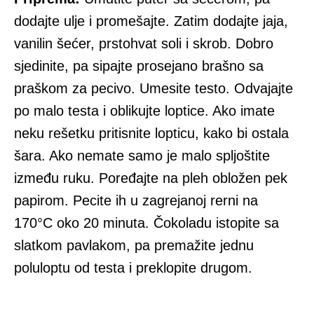
dodajte ulje i promešajte. Zatim dodajte jaja,
vanilin šećer, prstohvat soli i skrob. Dobro
sjedinite, pa sipajte prosejano brašno sa
praškom za pecivo. Umesite testo. Odvajajte
po malo testa i oblikujte loptice. Ako imate
neku rešetku pritisnite lopticu, kako bi ostala
šara. Ako nemate samo je malo spljoštite
između ruku. Poređajte na pleh obložen pek
papirom. Pecite ih u zagrejanoj rerni na
170°C oko 20 minuta. Čokoladu istopite sa
slatkom pavlakom, pa premažite jednu
poluloptu od testa i preklopite drugom.