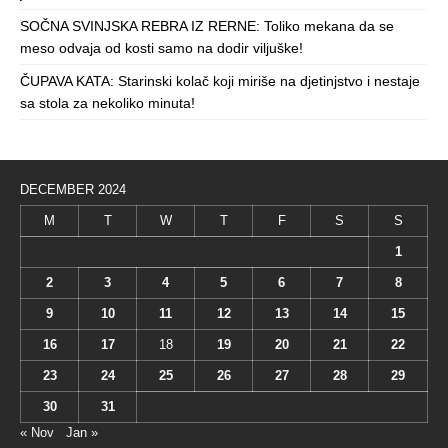
SOČNA SVINJSKA REBRA IZ RERNE: Toliko mekana da se
meso odvaja od kosti samo na dodir viljuške!
ČUPAVA KATA: Starinski kolač koji miriše na djetinjstvo i nestaje
sa stola za nekoliko minuta!
DECEMBER 2024
M
T
W
T
F
S
S
1
2
3
4
5
6
7
8
9
10
11
12
13
14
15
16
17
18
19
20
21
22
23
24
25
26
27
28
29
30
31
« Nov
Jan »