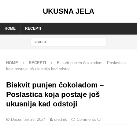
UKUSNA JELA
HOME
RECEPTI
HOME
RECEPTI
Biskvit punjen čokoladom – Poslastica
koja postaje još ukusnija kad odstoji
Biskvit punjen čokoladom –
Poslastica koja postaje još
ukusnija kad odstoji
December 26, 2024
urednik
Comments Off