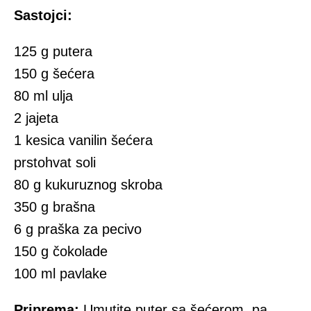
Sastojci:
125 g putera
150 g šećera
80 ml ulja
2 jajeta
1 kesica vanilin šećera
prstohvat soli
80 g kukuruznog skroba
350 g brašna
6 g praška za pecivo
150 g čokolade
100 ml pavlake
Priprema:
Umutite puter sa šećerom, pa