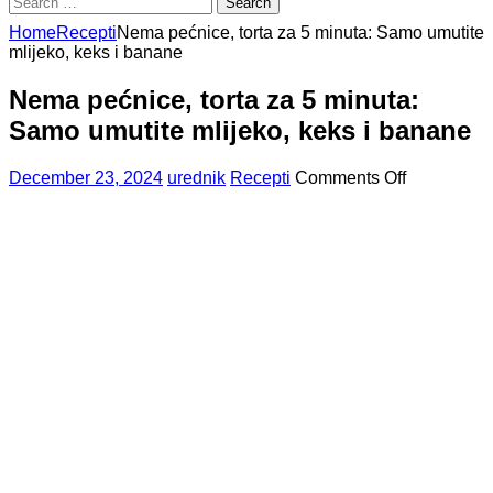
for:
Home
Recepti
Nema pećnice, torta za 5 minuta: Samo umutite
mlijeko, keks i banane
Nema pećnice, torta za 5 minuta:
Samo umutite mlijeko, keks i banane
on
December 23, 2024
urednik
Recepti
Comments Off
Nema
pećnice,
torta
za
5
minuta:
Samo
umutite
mlijeko,
keks
i
banane