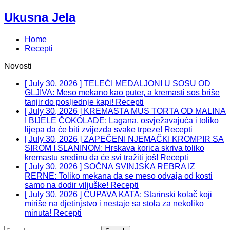
Ukusna Jela
Home
Recepti
Novosti
[ July 30, 2026 ]
TELEĆI MEDALJONI U SOSU OD
GLJIVA: Meso mekano kao puter, a kremasti sos briše
tanjir do posljednje kapi!
Recepti
[ July 30, 2026 ]
KREMASTA MUS TORTA OD MALINA
I BIJELE ČOKOLADE: Lagana, osvježavajuća i toliko
lijepa da će biti zvijezda svake trpeze!
Recepti
[ July 30, 2026 ]
ZAPEČENI NJEMAČKI KROMPIR SA
SIROM I SLANINOM: Hrskava korica skriva toliko
kremastu sredinu da će svi tražiti još!
Recepti
[ July 30, 2026 ]
SOČNA SVINJSKA REBRA IZ
RERNE: Toliko mekana da se meso odvaja od kosti
samo na dodir viljuške!
Recepti
[ July 30, 2026 ]
ČUPAVA KATA: Starinski kolač koji
miriše na djetinjstvo i nestaje sa stola za nekoliko
minuta!
Recepti
Search