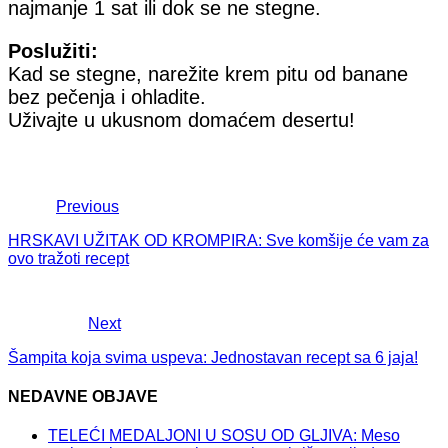
najmanje 1 sat ili dok se ne stegne.
Poslužiti:
Kad se stegne, narežite krem ​​pitu od banane
bez pečenja i ohladite.
Uživajte u ukusnom domaćem desertu!
Previous
HRSKAVI UŽITAK OD KROMPIRA: Sve komšije će vam za
ovo tražoti recept
Next
Šampita koja svima uspeva: Jednostavan recept sa 6 jaja!
NEDAVNE OBJAVE
TELEĆI MEDALJONI U SOSU OD GLJIVA: Meso