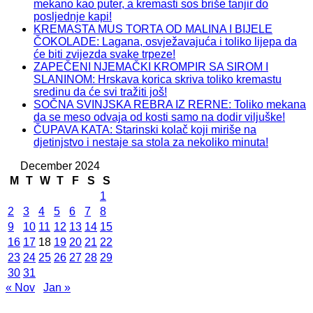
mekano kao puter, a kremasti sos briše tanjir do
posljednje kapi!
KREMASTA MUS TORTA OD MALINA I BIJELE
ČOKOLADE: Lagana, osvježavajuća i toliko lijepa da
će biti zvijezda svake trpeze!
ZAPEČENI NJEMAČKI KROMPIR SA SIROM I
SLANINOM: Hrskava korica skriva toliko kremastu
sredinu da će svi tražiti još!
SOČNA SVINJSKA REBRA IZ RERNE: Toliko mekana
da se meso odvaja od kosti samo na dodir viljuške!
ČUPAVA KATA: Starinski kolač koji miriše na
djetinjstvo i nestaje sa stola za nekoliko minuta!
December 2024
M
T
W
T
F
S
S
1
2
3
4
5
6
7
8
9
10
11
12
13
14
15
16
17
18
19
20
21
22
23
24
25
26
27
28
29
30
31
« Nov
Jan »