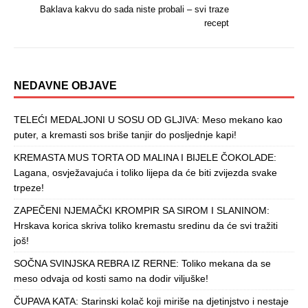
Baklava kakvu do sada niste probali – svi traze
recept
NEDAVNE OBJAVE
TELEĆI MEDALJONI U SOSU OD GLJIVA: Meso mekano kao
puter, a kremasti sos briše tanjir do posljednje kapi!
KREMASTA MUS TORTA OD MALINA I BIJELE ČOKOLADE:
Lagana, osvježavajuća i toliko lijepa da će biti zvijezda svake
trpeze!
ZAPEČENI NJEMAČKI KROMPIR SA SIROM I SLANINOM:
Hrskava korica skriva toliko kremastu sredinu da će svi tražiti
još!
SOČNA SVINJSKA REBRA IZ RERNE: Toliko mekana da se
meso odvaja od kosti samo na dodir viljuške!
ČUPAVA KATA: Starinski kolač koji miriše na djetinjstvo i nestaje