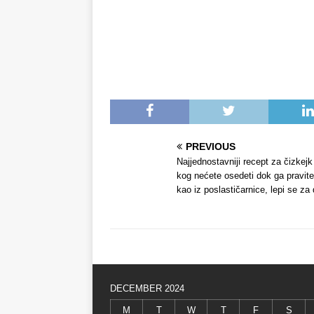
PREVIOUS
Najjednostavniji recept za čizkejk
kog nećete osedeti dok ga pravite:
kao iz poslastičarnice, lepi se za
DECEMBER 2024
M
T
W
T
F
S