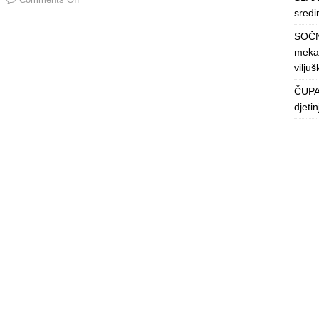
sredin
SOČN
mekan
viljuš
ČUPAV
djeti