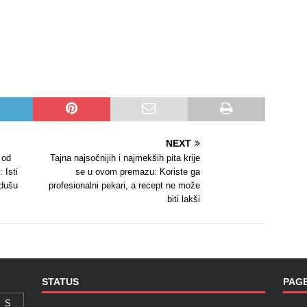
NEXT
 od
Tajna najsočnijih i najmekših pita krije
 Isti
se u ovom premazu: Koriste ga
 dušu
profesionalni pekari, a recept ne može
biti lakši
STATUS
PAG
S