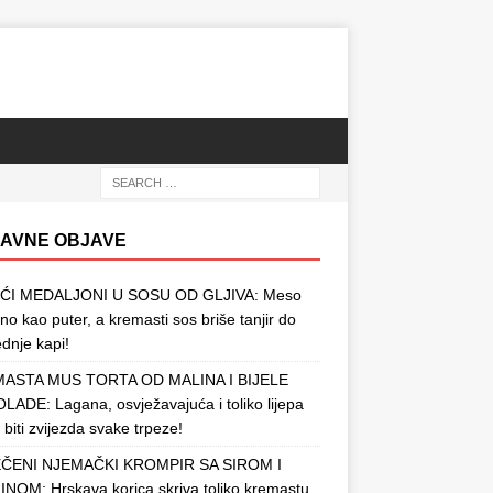
AVNE OBJAVE
ĆI MEDALJONI U SOSU OD GLJIVA: Meso
o kao puter, a kremasti sos briše tanjir do
ednje kapi!
ASTA MUS TORTA OD MALINA I BIJELE
ADE: Lagana, osvježavajuća i toliko lijepa
 biti zvijezda svake trpeze!
ČENI NJEMAČKI KROMPIR SA SIROM I
NOM: Hrskava korica skriva toliko kremastu