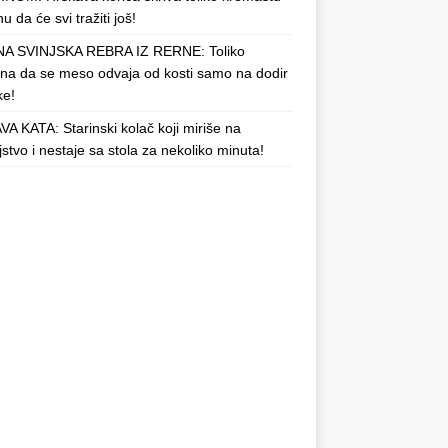
u da će svi tražiti još!
A SVINJSKA REBRA IZ RERNE: Toliko
a da se meso odvaja od kosti samo na dodir
ke!
A KATA: Starinski kolač koji miriše na
njstvo i nestaje sa stola za nekoliko minuta!