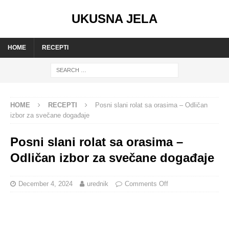
UKUSNA JELA
HOME
RECEPTI
HOME
RECEPTI
Posni slani rolat sa orasima – Odličan
izbor za svečane događaje
Posni slani rolat sa orasima –
Odličan izbor za svečane događaje
December 4, 2024
urednik
Comments Off