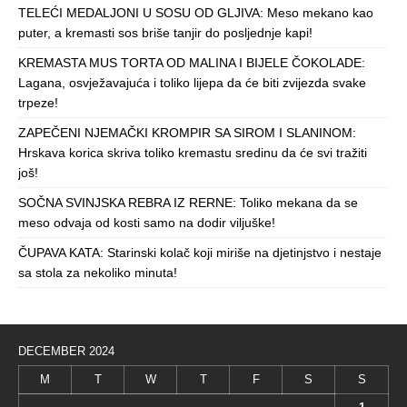
TELEĆI MEDALJONI U SOSU OD GLJIVA: Meso mekano kao
puter, a kremasti sos briše tanjir do posljednje kapi!
KREMASTA MUS TORTA OD MALINA I BIJELE ČOKOLADE:
Lagana, osvježavajuća i toliko lijepa da će biti zvijezda svake
trpeze!
ZAPEČENI NJEMAČKI KROMPIR SA SIROM I SLANINOM:
Hrskava korica skriva toliko kremastu sredinu da će svi tražiti
još!
SOČNA SVINJSKA REBRA IZ RERNE: Toliko mekana da se
meso odvaja od kosti samo na dodir viljuške!
ČUPAVA KATA: Starinski kolač koji miriše na djetinjstvo i nestaje
sa stola za nekoliko minuta!
DECEMBER 2024
M
T
W
T
F
S
S