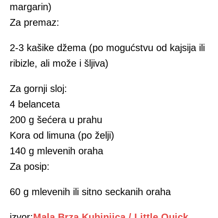
margarin)
Za premaz:
2-3 kašike džema (po mogućstvu od kajsija ili
ribizle, ali može i šljiva)
Za gornji sloj:
4 belanceta
200 g šećera u prahu
Kora od limuna (po želji)
140 g mlevenih oraha
Za posip:
60 g mlevenih ili sitno seckanih oraha
izvor:
Mala Brza Kuhinjica / Little Quick