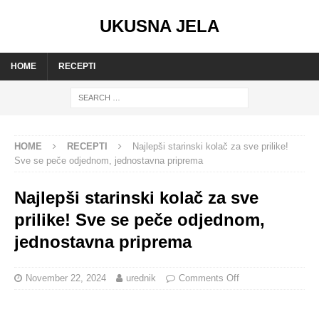
UKUSNA JELA
HOME
RECEPTI
HOME
RECEPTI
Najlepši starinski kolač za sve prilike!
Sve se peče odjednom, jednostavna priprema
Najlepši starinski kolač za sve
prilike! Sve se peče odjednom,
jednostavna priprema
November 22, 2024
urednik
Comments Off