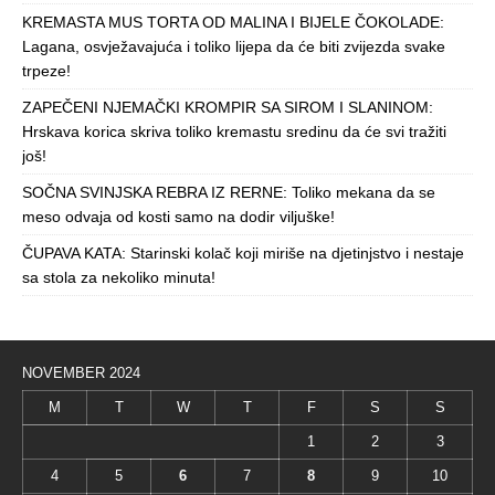
KREMASTA MUS TORTA OD MALINA I BIJELE ČOKOLADE:
Lagana, osvježavajuća i toliko lijepa da će biti zvijezda svake
trpeze!
ZAPEČENI NJEMAČKI KROMPIR SA SIROM I SLANINOM:
Hrskava korica skriva toliko kremastu sredinu da će svi tražiti
još!
SOČNA SVINJSKA REBRA IZ RERNE: Toliko mekana da se
meso odvaja od kosti samo na dodir viljuške!
ČUPAVA KATA: Starinski kolač koji miriše na djetinjstvo i nestaje
sa stola za nekoliko minuta!
NOVEMBER 2024
M
T
W
T
F
S
S
1
2
3
4
5
6
7
8
9
10