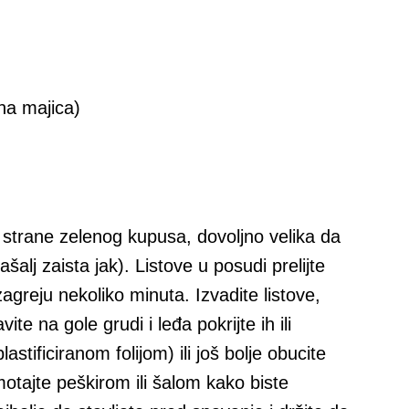
na majica)
jne strane zelenog kupusa, dovoljno velika da
ašalj zaista jak). Listove u posudi prelijte
agreju nekoliko minuta. Izvadite listove,
te na gole grudi i leđa pokrijte ih ili
stificiranom folijom) ili još bolje obucite
tajte peškirom ili šalom kako biste