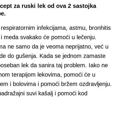
ept za ruski lek od ova 2 sastojka
e.
respiratornim infekcijama, astmu, bronhitis
a i meda svakako će pomoći u lečenju.
ćima ne samo da je veoma neprijatno, već u
ede do gušenja. Kada se jednom zamaste
poseban lek da sanira taj problem. Iako ne
nom terapijom lekovima, pomoći će u
jem i bolovima i pomoći bržem ozdravljenju.
dražajni suvi kašalj i pomoći kod