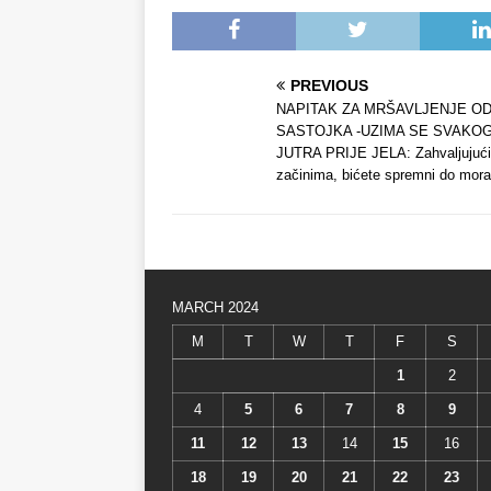
PREVIOUS
NAPITAK ZA MRŠAVLJENJE OD
SASTOJKA -UZIMA SE SVAKO
JUTRA PRIJE JELA: Zahvaljujući
začinima, bićete spremni do mora
MARCH 2024
M
T
W
T
F
S
1
2
4
5
6
7
8
9
11
12
13
14
15
16
18
19
20
21
22
23