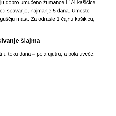
lju dobro umućeno žumance i 1/4 kašičice
red spavanje, najmanje 5 dana. Umesto
guščju mast. Za odrasle 1 čajnu kašikicu,
civanje šlajma
i u toku dana – pola ujutru, a pola uveče: