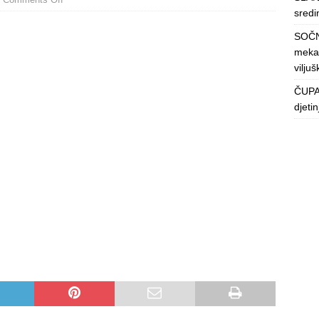
sredin
SOČN
mekan
viljuš
ČUPAV
djeti