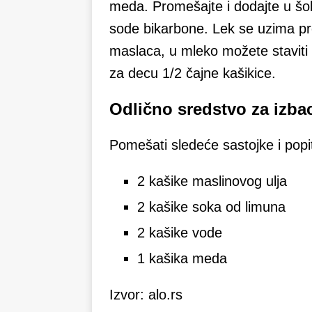
meda. Promešajte i dodajte u šo
sode bikarbone. Lek se uzima p
maslaca, u mleko možete staviti 
za decu 1/2 čajne kašikice.
Odlično sredstvo za izba
Pomešati sledeće sastojke i popit
2 kašike maslinovog ulja
2 kašike soka od limuna
2 kašike vode
1 kašika meda
Izvor: alo.rs