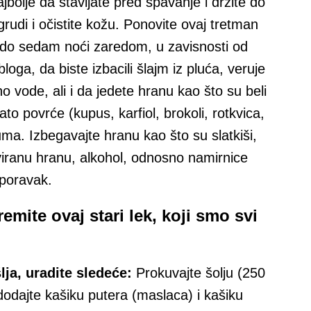
ajbolje da stavljate pred spavanje i držite do
grudi i očistite kožu. Ponovite ovaj tretman
i do sedam noći zaredom, u zavisnosti od
loga, da biste izbacili šlajm iz pluća, veruje
 vode, ali i da jedete hranu kao što su beli
nato povrće (kupus, karfiol, brokoli, rotkvica,
kuma. Izbegavajte hranu kao što su slatkiši,
viranu hranu, alkohol, odnosno namirnice
oporavak.
emite ovaj stari lek, koji smo svi
lja, uradite sledeće:
Prokuvajte šolju (250
dodajte kašiku putera (maslaca) i kašiku