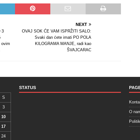
NEXT
 3
OVAJ SOK ĆE VAM ISPRŽITI SALO:
G
Svaki dan ćete imati PO POLA
 ovim
KILOGRAMA MANJE, radi kao
ŠVAJCARAC
STATUS
PAG
S
Konta
3
O na
10
Politi
17
24