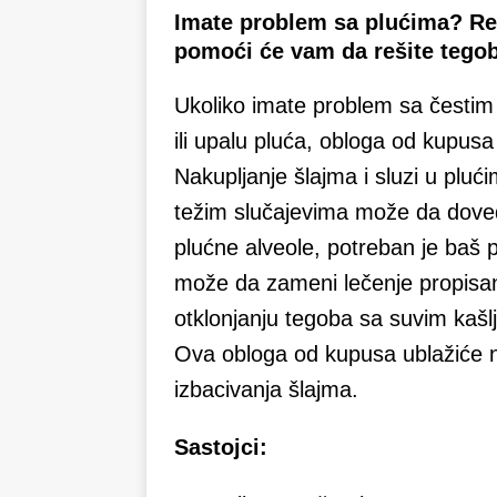
Imate problem sa plućima? Rec
pomoći će vam da rešite tegob
Ukoliko imate problem sa čestim 
ili upalu pluća, obloga od kupus
Nakupljanje šlajma i sluzi u plu
težim slučajevima može da dov
plućne alveole, potreban je baš 
može da zameni lečenje propisa
otklonjanju tegoba sa suvim kašl
Ova obloga od kupusa ublažiće na
izbacivanja šlajma.
Sastojci: