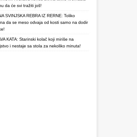
u da će svi tražiti još!
A SVINJSKA REBRA IZ RERNE: Toliko
a da se meso odvaja od kosti samo na dodir
ke!
A KATA: Starinski kolač koji miriše na
njstvo i nestaje sa stola za nekoliko minuta!