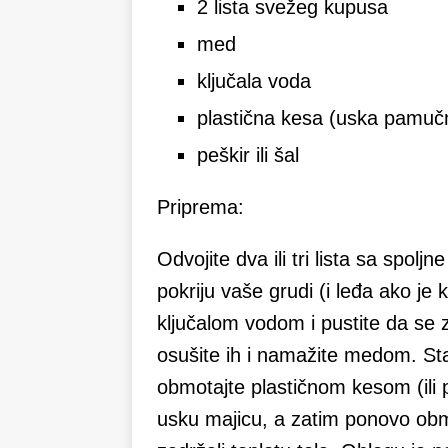
2 lista svežeg kupusa
med
ključala voda
plastična kesa (uska pamuč
peškir ili šal
Priprema:
Odvojite dva ili tri lista sa spol
pokriju vaše grudi (i leđa ako je k
ključalom vodom i pustite da se z
osušite ih i namažite medom. Stavi
obmotajte plastičnom kesom (ili pla
usku majicu, a zatim ponovo obmo