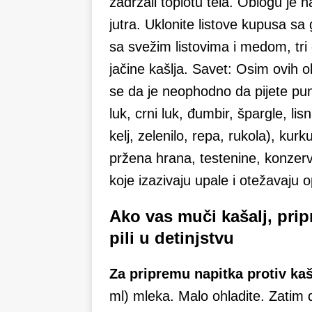
zadržali toplotu tela. Oblogu je n
jutra. Uklonite listove kupusa sa 
sa svežim listovima i medom, tr
jačine kašlja. Savet: Osim ovih ob
se da je neophodno da pijete puno
luk, crni luk, đumbir, špargle, lis
kelj, zelenilo, repa, rukola), kur
pržena hrana, testenine, konzer
koje izazivaju upale i otežavaju 
Ako vas muči kašalj, pripr
pili u detinjstvu
Za pripremu napitka protiv kaš
ml) mleka. Malo ohladite. Zatim 