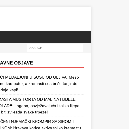
AVNE OBJAVE
ĆI MEDALJONI U SOSU OD GLJIVA: Meso
o kao puter, a kremasti sos briše tanjir do
ednje kapi!
ASTA MUS TORTA OD MALINA I BIJELE
ADE: Lagana, osvježavajuća i toliko lijepa
 biti zvijezda svake trpeze!
ČENI NJEMAČKI KROMPIR SA SIROM I
NOM: Hrskava korica skriva toliko kremastu