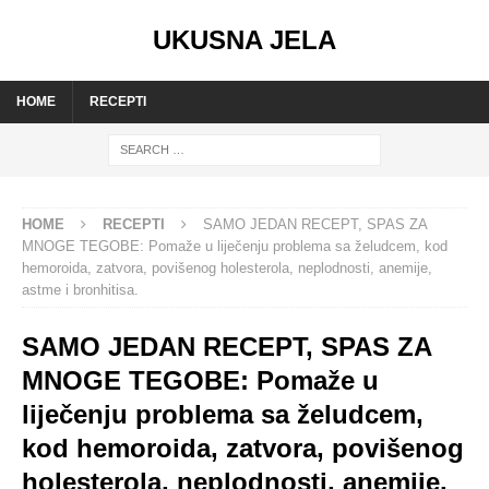
UKUSNA JELA
HOME
RECEPTI
HOME
RECEPTI
SAMO JEDAN RECEPT, SPAS ZA
MNOGE TEGOBE: Pomaže u liječenju problema sa želudcem, kod
hemoroida, zatvora, povišenog holesterola, neplodnosti, anemije,
astme i bronhitisa.
SAMO JEDAN RECEPT, SPAS ZA
MNOGE TEGOBE: Pomaže u
liječenju problema sa želudcem,
kod hemoroida, zatvora, povišenog
holesterola, neplodnosti, anemije,