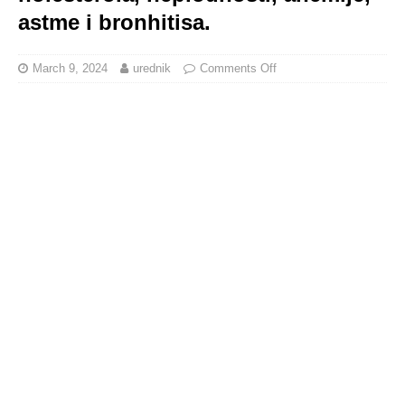
astme i bronhitisa.
March 9, 2024
urednik
Comments Off