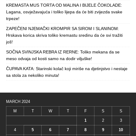
KREMASTA MUS TORTA OD MALINA I BIJELE ČOKOLADE:
Lagana, osvježavajuća i toliko lijepa da će biti zvijezda svake
trpeze!
ZAPEČENI NJEMAČKI KROMPIR SA SIROM I SLANINOM:
Hrskava korica skriva toliko kremastu sredinu da će svi tražiti
još!
SOČNA SVINJSKA REBRA IZ RERNE: Toliko mekana da se
meso odvaja od kosti samo na dodir viljuške!
ČUPAVA KATA: Starinski kolač koji miriše na djetinjstvo i nestaje
sa stola za nekoliko minuta!
MARCH 2024
M
T
W
T
F
S
S
1
2
3
4
5
6
7
8
9
10