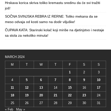
Hrskava korica skriva toliko kremastu sredinu da će svi tražiti
još!
SOČNA SVINJSKA REBRA IZ RERNE: Toliko mekana da se
meso odvaja od kosti samo na dodir viljuške!
ČUPAVA KATA: Starinski kolač koji miriše na djetinjstvo i nestaje
sa stola za nekoliko minuta!
MARCH 2024
M
T
W
T
F
S
S
1
2
3
4
5
6
7
8
9
10
11
12
13
14
15
16
17
18
19
20
21
22
23
24
25
26
27
28
29
30
31
« Feb
May »