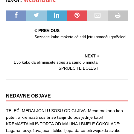
PREVIOUS
Saznajte kako možete očistiti jetru pomoću grožđica!
NEXT
Evo kako da eliminišete stres za samo 5 minuta i
SPRIJEČITE BOLESTI
NEDAVNE OBJAVE
TELEĆI MEDALJONI U SOSU OD GLJIVA: Meso mekano kao
puter, a kremasti sos briše tanjir do posljednje kapi!
KREMASTA MUS TORTA OD MALINA I BIJELE ČOKOLADE:
Lagana, osvježavajuća i toliko lijepa da će biti zvijezda svake