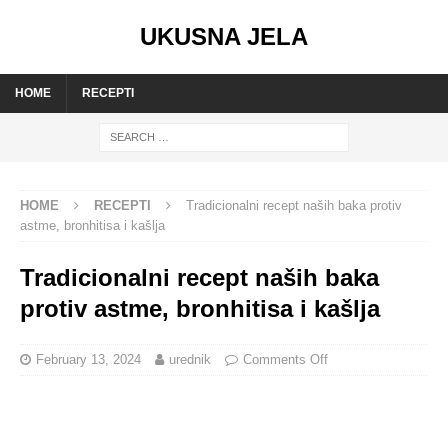
UKUSNA JELA
HOME
RECEPTI
HOME
RECEPTI
Tradicionalni recept naših baka protiv
astme, bronhitisa i kašlja
Tradicionalni recept naših baka
protiv astme, bronhitisa i kašlja
February 13, 2024
urednik
Comments Off