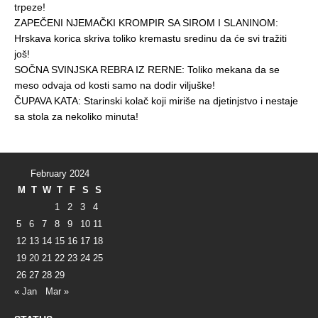
trpeze!
ZAPEČENI NJEMAČKI KROMPIR SA SIROM I SLANINOM:
Hrskava korica skriva toliko kremastu sredinu da će svi tražiti
još!
SOČNA SVINJSKA REBRA IZ RERNE: Toliko mekana da se
meso odvaja od kosti samo na dodir viljuške!
ČUPAVA KATA: Starinski kolač koji miriše na djetinjstvo i nestaje
sa stola za nekoliko minuta!
February 2024
M
T
W
T
F
S
S
1
2
3
4
5
6
7
8
9
10
11
12
13
14
15
16
17
18
19
20
21
22
23
24
25
26
27
28
29
« Jan
Mar »