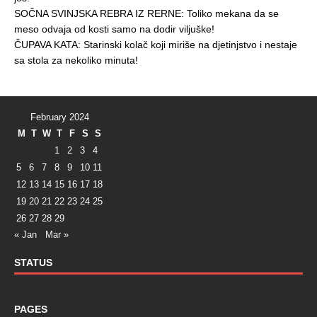
SOČNA SVINJSKA REBRA IZ RERNE: Toliko mekana da se
meso odvaja od kosti samo na dodir viljuške!
ČUPAVA KATA: Starinski kolač koji miriše na djetinjstvo i nestaje
sa stola za nekoliko minuta!
February 2024
M
T
W
T
F
S
S
1
2
3
4
5
6
7
8
9
10
11
12
13
14
15
16
17
18
19
20
21
22
23
24
25
26
27
28
29
« Jan
Mar »
STATUS
PAGES