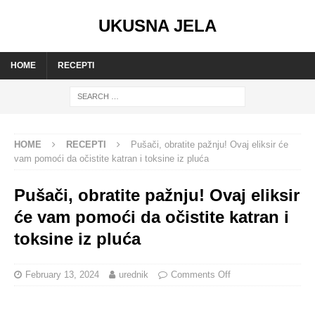
UKUSNA JELA
HOME
RECEPTI
HOME
RECEPTI
Pušači, obratite pažnju! Ovaj eliksir će
vam pomoći da očistite katran i toksine iz pluća
Pušači, obratite pažnju! Ovaj eliksir
će vam pomoći da očistite katran i
toksine iz pluća
February 13, 2024
urednik
Comments Off