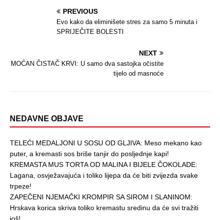
PREVIOUS
Evo kako da eliminišete stres za samo 5 minuta i
SPRIJEČITE BOLESTI
NEXT
MOĆAN ČISTAČ KRVI: U samo dva sastojka očistite
tijelo od masnoće
NEDAVNE OBJAVE
TELEĆI MEDALJONI U SOSU OD GLJIVA: Meso mekano kao
puter, a kremasti sos briše tanjir do posljednje kapi!
KREMASTA MUS TORTA OD MALINA I BIJELE ČOKOLADE:
Lagana, osvježavajuća i toliko lijepa da će biti zvijezda svake
trpeze!
ZAPEČENI NJEMAČKI KROMPIR SA SIROM I SLANINOM:
Hrskava korica skriva toliko kremastu sredinu da će svi tražiti
još!