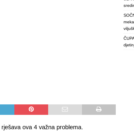
sredin
SOČN
mekan
viljuš
ČUPAV
djeti
a rješava ova 4 važna problema.