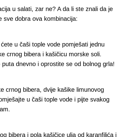
ija u salati, zar ne? A da li ste znali da je
e sve dobra ova kombinacija:
o ćete u čaši tople vode pomješati jednu
e crnog bibera i kašičicu morske soli.
 puta dnevno i oprostite se od bolnog grla!
ke crnog bibera, dvije kašike limunovog
mješajte u čaši tople vode i pijte svakog
zam.
 bibera i pola kašičice ulja od karanfilića i