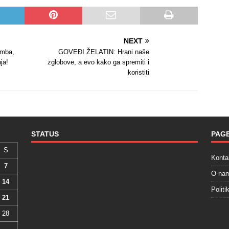
NEXT
omba,
GOVEĐI ŽELATIN: Hrani naše
ja!
zglobove, a evo kako ga spremiti i
koristiti
STATUS
PAG
S
Konta
7
O na
14
Politi
21
28