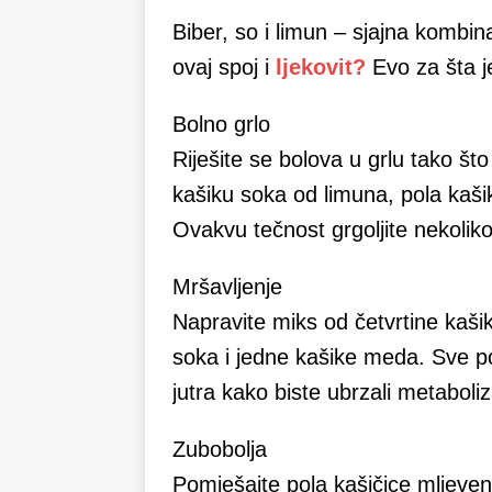
Biber, so i limun – sjajna kombinac
ovaj spoj i
ljekovit?
Evo za šta j
Bolno grlo
Riješite se bolova u grlu tako št
kašiku soka od limuna, pola kašik
Ovakvu tečnost grgoljite nekoliko
Mršavljenje
Napravite miks od četvrtine kaši
soka i jedne kašike meda. Sve po
jutra kako biste ubrzali metaboli
Zubobolja
Pomješajte pola kašičice mljevenog