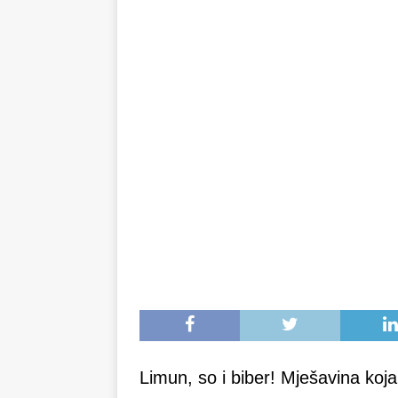
minuta!
RECEPTI
Limun, so i biber! Mješavina koj