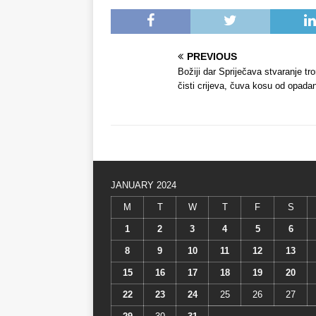
PREVIOUS
Božiji dar Spriječava stvaranje tr
čisti crijeva, čuva kosu od opadan
JANUARY 2024
M
T
W
T
F
S
1
2
3
4
5
6
8
9
10
11
12
13
15
16
17
18
19
20
22
23
24
25
26
27