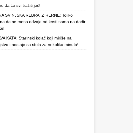
u da će svi tražiti još!
A SVINJSKA REBRA IZ RERNE: Toliko
a da se meso odvaja od kosti samo na dodir
ke!
A KATA: Starinski kolač koji miriše na
njstvo i nestaje sa stola za nekoliko minuta!