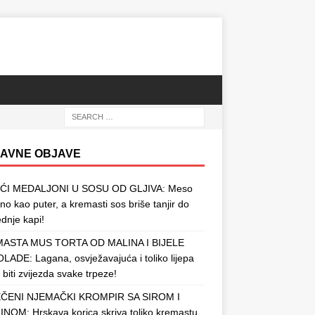
AVNE OBJAVE
ĆI MEDALJONI U SOSU OD GLJIVA: Meso
o kao puter, a kremasti sos briše tanjir do
ednje kapi!
ASTA MUS TORTA OD MALINA I BIJELE
ADE: Lagana, osvježavajuća i toliko lijepa
 biti zvijezda svake trpeze!
ČENI NJEMAČKI KROMPIR SA SIROM I
NOM: Hrskava korica skriva toliko kremastu