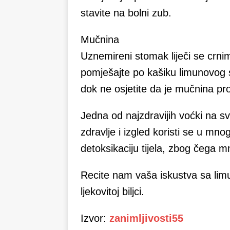
stavite na bolni zub.
Mučnina
Uznemireni stomak liječi se crn
pomješajte po kašiku limunovog so
dok ne osjetite da je mučnina pro
Jedna od najzdravijih voćki na sv
zdravlje i izgled koristi se u mn
detoksikaciju tijela, zbog čega m
Recite nam vaša iskustva sa limu
ljekovitoj biljci.
Izvor:
zanimljivosti55