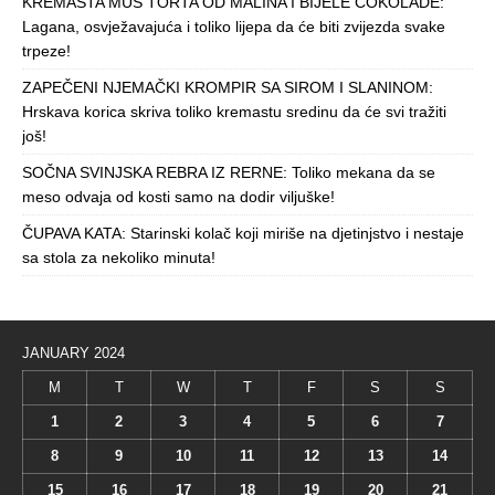
KREMASTA MUS TORTA OD MALINA I BIJELE ČOKOLADE:
Lagana, osvježavajuća i toliko lijepa da će biti zvijezda svake
trpeze!
ZAPEČENI NJEMAČKI KROMPIR SA SIROM I SLANINOM:
Hrskava korica skriva toliko kremastu sredinu da će svi tražiti
još!
SOČNA SVINJSKA REBRA IZ RERNE: Toliko mekana da se
meso odvaja od kosti samo na dodir viljuške!
ČUPAVA KATA: Starinski kolač koji miriše na djetinjstvo i nestaje
sa stola za nekoliko minuta!
JANUARY 2024
M
T
W
T
F
S
S
1
2
3
4
5
6
7
8
9
10
11
12
13
14
15
16
17
18
19
20
21