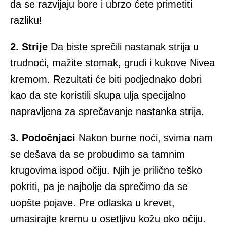
da se razvijaju bore i ubrzo ćete primetiti
razliku!
2. Strije
Da biste sprečili nastanak strija u
trudnoći, mažite stomak, grudi i kukove Nivea
kremom. Rezultati će biti podjednako dobri
kao da ste koristili skupa ulja specijalno
napravljena za sprečavanje nastanka strija.
3. Podočnjaci
Nakon burne noći, svima nam
se dešava da se probudimo sa tamnim
krugovima ispod očiju. Njih je prilično teško
pokriti, pa je najbolje da sprečimo da se
uopšte pojave. Pre odlaska u krevet,
umasirajte kremu u osetljivu kožu oko očiju.