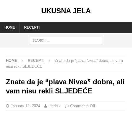
UKUSNA JELA
HOME
RECEPTI
HOME
RECEPTI
Znate da je “plava Nivea” dobra, ali vam
nisu rekli SLJEDEĆE
Znate da je “plava Nivea” dobra, ali
vam nisu rekli SLJEDEĆE
January 12, 2024
urednik
Comments Off