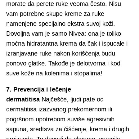
morate da perete ruke veoma često. Nisu
vam potrebne skupe kreme za ruke
namenjene specijalno ekstra suvoj koži.
Dovoljna vam je samo Nivea: ona je toliko
moćna hidratantna krema da čak i ispucale i
izranjavane ruke nakon korišćenja budu
ponovo glatke. Takođe je delotvorna i kod
suve kože na kolenima i stopalima!
7. Prevencija i lečenje
dermatitisa
Najčešće, ljudi pate od
dermatitisa izazvanog prekomernom ili
pogršnom upotrebom suviše agresivnih
sapuna, sredtsva za čišćenje, krema i drugih