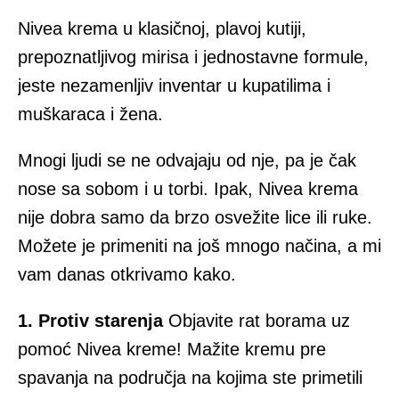
Nivea krema u klasičnoj, plavoj kutiji,
prepoznatljivog mirisa i jednostavne formule,
jeste nezamenljiv inventar u kupatilima i
muškaraca i žena.
Mnogi ljudi se ne odvajaju od nje, pa je čak
nose sa sobom i u torbi. Ipak, Nivea krema
nije dobra samo da brzo osvežite lice ili ruke.
Možete je primeniti na još mnogo načina, a mi
vam danas otkrivamo kako.
1. Protiv starenja
Objavite rat borama uz
pomoć Nivea kreme! Mažite kremu pre
spavanja na područja na kojima ste primetili