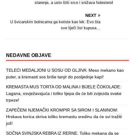
starenje, a usto štiti srce i snižava holesterol
NEXT
U švicarskim bolnicama ga koriste kao lek: Evo šta
sve liječi list kupusa…
NEDAVNE OBJAVE
TELEĆI MEDALJONI U SOSU OD GLJIVA: Meso mekano kao
puter, a kremasti sos briše tanjir do posljednje kapi!
KREMASTA MUS TORTA OD MALINA I BIJELE ČOKOLADE:
Lagana, osvježavajuća i toliko lijepa da će biti zvijezda svake
trpeze!
ZAPEČENI NJEMAČKI KROMPIR SA SIROM I SLANINOM:
Hrskava korica skriva toliko kremastu sredinu da će svi tražiti
još!
SOČNA SVINJSKA REBRA IZ RERNE: Toliko mekana da se