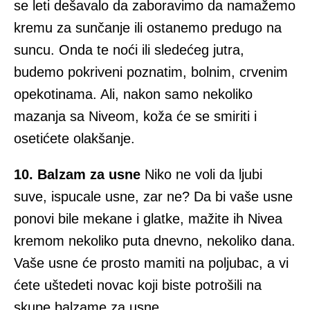
se leti dešavalo da zaboravimo da namažemo
kremu za sunčanje ili ostanemo predugo na
suncu. Onda te noći ili sledećeg jutra,
budemo pokriveni poznatim, bolnim, crvenim
opekotinama. Ali, nakon samo nekoliko
mazanja sa Niveom, koža će se smiriti i
osetićete olakšanje.
10. Balzam za usne
Niko ne voli da ljubi
suve, ispucale usne, zar ne? Da bi vaše usne
ponovi bile mekane i glatke, mažite ih Nivea
kremom nekoliko puta dnevno, nekoliko dana.
Vaše usne će prosto mamiti na poljubac, a vi
ćete uštedeti novac koji biste potrošili na
skupe balzame za usne.