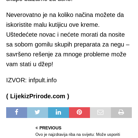
Neverovatno je na koliko načina možete da
iskoristite malu kutijicu ove kreme.
Uštedećete novac i nećete morati da nosite
sa sobom gomilu skupih preparata za negu –
savršeno rešenje za mnoge probleme može
vam stati u džep!
IZVOR: infpult.info
( LijekizPrirode.com )
PREVIOUS
Ovo je najzdravija riba na svijetu: Može usporiti