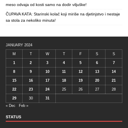
meso odvaja od kosti samo na dodir viljuške!
ČUPAVA KATA: Starinski kolač koji miriše na djetinjstvo i nestaje
sa stola za nekoliko minuta!
JANUARY 2024
M
T
W
T
F
S
S
1
2
3
4
5
6
7
8
9
10
11
12
13
14
15
16
17
18
19
20
21
22
23
24
25
26
27
28
29
30
31
« Dec
Feb »
STATUS