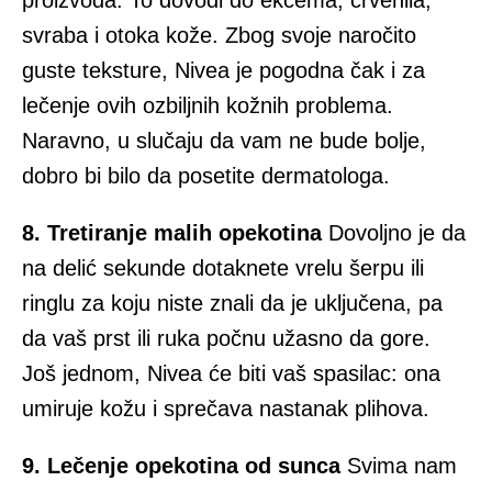
proizvoda. To dovodi do ekcema, crvenila,
svraba i otoka kože. Zbog svoje naročito
guste teksture, Nivea je pogodna čak i za
lečenje ovih ozbiljnih kožnih problema.
Naravno, u slučaju da vam ne bude bolje,
dobro bi bilo da posetite dermatologa.
8. Tretiranje malih opekotina
Dovoljno je da
na delić sekunde dotaknete vrelu šerpu ili
ringlu za koju niste znali da je uključena, pa
da vaš prst ili ruka počnu užasno da gore.
Još jednom, Nivea će biti vaš spasilac: ona
umiruje kožu i sprečava nastanak plihova.
9. Lečenje opekotina od sunca
Svima nam