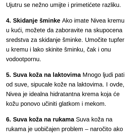
Ujutru se nežno umijte i primetićete razliku.
4. Skidanje šminke
Ako imate Nivea kremu
u kući, možete da zaboravite na skupocena
sredstva za skidanje šminke. Umočite tupfer
u kremu i lako skinite šminku, čak i onu
vodootpornu.
5. Suva koža na laktovima
Mnogo ljudi pati
od suve, sipucale kože na laktovima. I ovde,
Nivea je idealna hidratantna krema koja će
kožu ponovo učiniti glatkom i mekom.
6. Suva koža na rukama
Suva koža na
rukama je uobičajen problem – naročito ako