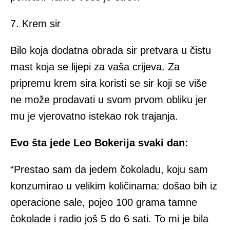
7. Krem sir
Bilo koja dodatna obrada sir pretvara u čistu
mast koja se lijepi za vaša crijeva. Za
pripremu krem sira koristi se sir koji se više
ne može prodavati u svom prvom obliku jer
mu je vjerovatno istekao rok trajanja.
Evo šta jede Leo Bokerija svaki dan:
“Prestao sam da jedem čokoladu, koju sam
konzumirao u velikim količinama: došao bih iz
operacione sale, pojeo 100 grama tamne
čokolade i radio još 5 do 6 sati. To mi je bila