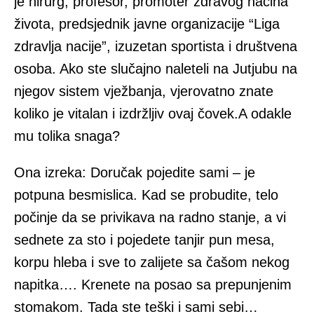
je hirurg, profesor, promoter zdravog načina
života, predsjednik javne organizacije “Liga
zdravlja nacije”, izuzetan sportista i društvena
osoba. Ako ste slučajno naleteli na Jutjubu na
njegov sistem vježbanja, vjerovatno znate
koliko je vitalan i izdržljiv ovaj čovek.A odakle
mu tolika snaga?
Ona izreka: Doručak pojedite sami – je
potpuna besmislica. Kad se probudite, telo
počinje da se privikava na radno stanje, a vi
sednete za sto i pojedete tanjir pun mesa,
korpu hleba i sve to zalijete sa čašom nekog
napitka…. Krenete na posao sa prepunjenim
stomakom. Tada ste teški i sami sebi…