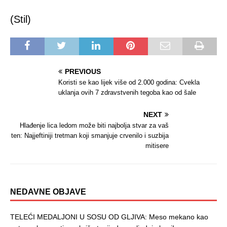
(Stil)
PREVIOUS
Koristi se kao lijek više od 2.000 godina: Cvekla
uklanja ovih 7 zdravstvenih tegoba kao od šale
NEXT
Hlađenje lica ledom može biti najbolja stvar za vaš
ten: Najjeftiniji tretman koji smanjuje crvenilo i suzbija
mitisere
NEDAVNE OBJAVE
TELEĆI MEDALJONI U SOSU OD GLJIVA: Meso mekano kao