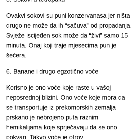
Ovakvi sokovi su puni konzervanasa jer ništa
drugo ne može da ih “sačuva” od propadanja.
Svježe iscijeđen sok može da “živi” samo 15
minuta. Onaj koji traje mjesecima pun je
šećera.
6. Banane i drugo egzotično voće
Korisno je ono voće koje raste u vašoj
neposrednoj blizini. Ono voće koje mora da
se transportuje iz prekomorskih zemalja
prskano je nebrojeno puta raznim
hemikalijama koje sprječavaju da se ono
pokvari. Takvo voće je otrov.