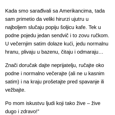
Kada smo sarađivali sa Amerikancima, tada
sam primetio da veliki hirurzi ujutru u
najboljem slučaju popiju šoljicu kafe. Tek u
podne pojedu jedan sendvič i to zovu ručkom.
U večernjim satim dolaze kući, jedu normalnu
hranu, plivaju u bazenu, čitaju i odmaraju…
Znači doručak dajte neprijatelju, ručajte oko
podne i normalno večerajte (ali ne u kasnim
satim) i na kraju prošetajte pred spavanje ili
vežbajte.
Po mom iskustvu ljudi koji tako žive – žive
dugo i zdravo!”