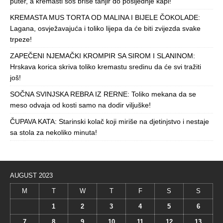
puter, a kremasti sos briše tanjir do posljednje kapi!
KREMASTA MUS TORTA OD MALINA I BIJELE ČOKOLADE:
Lagana, osvježavajuća i toliko lijepa da će biti zvijezda svake
trpeze!
ZAPEČENI NJEMAČKI KROMPIR SA SIROM I SLANINOM:
Hrskava korica skriva toliko kremastu sredinu da će svi tražiti
još!
SOČNA SVINJSKA REBRA IZ RERNE: Toliko mekana da se
meso odvaja od kosti samo na dodir viljuške!
ČUPAVA KATA: Starinski kolač koji miriše na djetinjstvo i nestaje
sa stola za nekoliko minuta!
AUGUST 2023
M
T
W
T
F
S
S
1
2
3
4
5
6
7
8
9
10
11
12
13