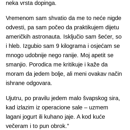
neka vrsta dopinga.
Vremenom sam shvatio da me to neće nigde
odvesti, pa sam počeo da praktikujem dijetu
američkih astronauta. Isključio sam šećer, so
i hleb. Izgubio sam 9 kilograma i osjećam se
mnogo udobnije nego ranije. Moj apetit se
smanjio. Porodica me kritikuje i kaže da
moram da jedem bolje, ali meni ovakav način
ishrane odgovara.
Ujutru, po pravilu jedem malo švapskog sira,
kad izlazim iz operacione sale – uzmem
lagani jogurt ili kuhano jaje. A kod kuće
večeram i to pun obrok.”