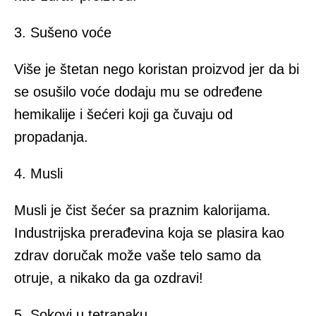
3. Sušeno voće
Više je štetan nego koristan proizvod jer da bi
se osušilo voće dodaju mu se određene
hemikalije i šećeri koji ga čuvaju od
propadanja.
4. Musli
Musli je čist šećer sa praznim kalorijama.
Industrijska prerađevina koja se plasira kao
zdrav doručak može vaše telo samo da
otruje, a nikako da ga ozdravi!
5. Sokovi u tetrapaku