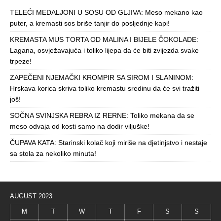
TELEĆI MEDALJONI U SOSU OD GLJIVA: Meso mekano kao
puter, a kremasti sos briše tanjir do posljednje kapi!
KREMASTA MUS TORTA OD MALINA I BIJELE ČOKOLADE:
Lagana, osvježavajuća i toliko lijepa da će biti zvijezda svake
trpeze!
ZAPEČENI NJEMAČKI KROMPIR SA SIROM I SLANINOM:
Hrskava korica skriva toliko kremastu sredinu da će svi tražiti
još!
SOČNA SVINJSKA REBRA IZ RERNE: Toliko mekana da se
meso odvaja od kosti samo na dodir viljuške!
ČUPAVA KATA: Starinski kolač koji miriše na djetinjstvo i nestaje
sa stola za nekoliko minuta!
AUGUST 2023
M
T
W
T
F
S
S