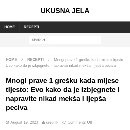
UKUSNA JELA
HOME
RECEPTI
HOME
RECEPTI
Mnogi prave 1 grešku kada mijese tijesto:
Evo kako da je izbjegnete i napravite nikad mekša i ljepša peciva
Mnogi prave 1 grešku kada mijese
tijesto: Evo kako da je izbjegnete i
napravite nikad mekša i ljepša
peciva
August 19, 2023
urednik
Comments Off