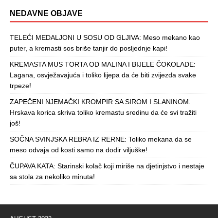
NEDAVNE OBJAVE
TELEĆI MEDALJONI U SOSU OD GLJIVA: Meso mekano kao
puter, a kremasti sos briše tanjir do posljednje kapi!
KREMASTA MUS TORTA OD MALINA I BIJELE ČOKOLADE:
Lagana, osvježavajuća i toliko lijepa da će biti zvijezda svake
trpeze!
ZAPEČENI NJEMAČKI KROMPIR SA SIROM I SLANINOM:
Hrskava korica skriva toliko kremastu sredinu da će svi tražiti
još!
SOČNA SVINJSKA REBRA IZ RERNE: Toliko mekana da se
meso odvaja od kosti samo na dodir viljuške!
ČUPAVA KATA: Starinski kolač koji miriše na djetinjstvo i nestaje
sa stola za nekoliko minuta!