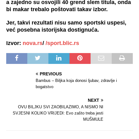
a zajedno su osvojili 40 grend slem titula, onda
bi makar trebalo poštovati takav izbor.
Jer, takvi rezultati nisu samo sportski uspesi,
već posebna istorijska dostignuća.
Izvor:
nova.rs
/
/sport.blic.rs
PREVIOUS
Bambus – Biljka koja donosi ljubav, zdravlje i
bogatstvo
NEXT
OVU BILJKU SVI ZAOBILAZIMO, A NISMO NI
SVJESNI KOLIKO VRIJEDI: Evo zašto treba jesti
MUŠMULE