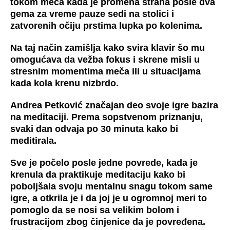
tokom meča kada je promena strana posle dva
gema za vreme pauze sedi na stolici i
zatvorenih očiju prstima lupka po kolenima.
Na taj način zamišlja kako svira klavir šo mu
omogućava da vežba fokus i skrene misli u
stresnim momentima meča ili u situacijama
kada kola krenu nizbrdo.
Andrea Petković značajan deo svoje igre bazira
na meditaciji. Prema sopstvenom priznanju,
svaki dan odvaja po 30 minuta kako bi
meditirala.
Sve je počelo posle jedne povrede, kada je
krenula da praktikuje meditaciju kako bi
poboljšala svoju mentalnu snagu tokom same
igre, a otkrila je i da joj je u ogromnoj meri to
pomoglo da se nosi sa velikim bolom i
frustracijom zbog činjenice da je povređena.