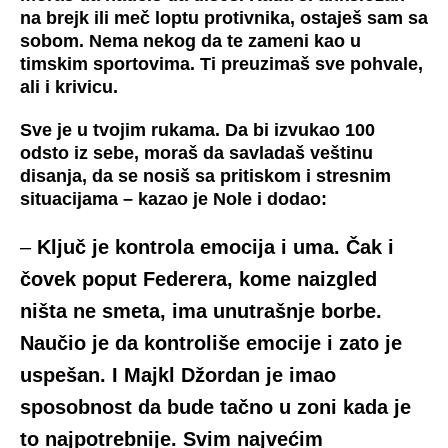
na brejk ili meč loptu protivnika, ostaješ sam sa
sobom. Nema nekog da te zameni kao u
timskim sportovima. Ti preuzimaš sve pohvale,
ali i krivicu.
Sve je u tvojim rukama.
Da bi izvukao 100
odsto iz sebe, moraš da savladaš veštinu
disanja, da se nosiš sa pritiskom i stresnim
situacijama
– kazao je Nole i dodao:
–
Ključ je kontrola emocija i uma. Čak i
čovek poput Federera, kome naizgled
ništa ne smeta, ima unutrašnje borbe
.
Naučio je da kontroliše emocije i zato je
uspešan. I Majkl Džordan je imao
sposobnost da bude tačno u zoni kada je
to najpotrebnije. Svim najvećim