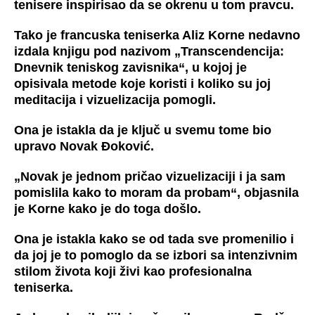
tenisere inspirisao da se okrenu u tom pravcu.
Tako je francuska teniserka Aliz Korne nedavno
izdala knjigu pod nazivom „Transcendencija:
Dnevnik teniskog zavisnika“, u kojoj je
opisivala metode koje koristi i koliko su joj
meditacija i vizuelizacija pomogli.
Ona je istakla da je ključ u svemu tome bio
upravo Novak Đoković.
„Novak je jednom pričao vizuelizaciji i ja sam
pomislila kako to moram da probam“, objasnila
je Korne kako je do toga došlo.
Ona je istakla kako se od tada sve promenilio i
da joj je to pomoglo da se izbori sa intenzivnim
stilom života koji živi kao profesionalna
teniserka.