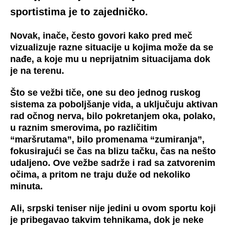
sportistima je to zajedničko.
Novak, inače, često govori kako pred meč
vizualizuje razne situacije u kojima može da se
nađe, a koje mu u neprijatnim situacijama dok
je na terenu.
Što se vežbi tiče, one su deo jednog ruskog
sistema za poboljšanje vida, a uključuju aktivan
rad očnog nerva, bilo pokretanjem oka, polako,
u raznim smerovima, po različitim
“maršrutama”, bilo promenama “zumiranja”,
fokusirajući se čas na blizu tačku, čas na nešto
udaljeno. Ove vežbe sadrže i rad sa zatvorenim
očima, a pritom ne traju duže od nekoliko
minuta.
Ali, srpski teniser nije jedini u ovom sportu koji
je pribegavao takvim tehnikama, dok je neke