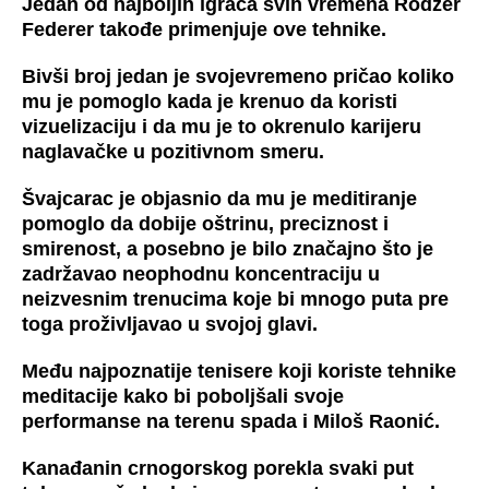
Jedan od najboljih igrača svih vremena Rodžer
Federer takođe primenjuje ove tehnike.
Bivši broj jedan je svojevremeno pričao koliko
mu je pomoglo kada je krenuo da koristi
vizuelizaciju i da mu je to okrenulo karijeru
naglavačke u pozitivnom smeru.
Švajcarac je objasnio da mu je meditiranje
pomoglo da dobije oštrinu, preciznost i
smirenost, a posebno je bilo značajno što je
zadržavao neophodnu koncentraciju u
neizvesnim trenucima koje bi mnogo puta pre
toga proživljavao u svojoj glavi.
Među najpoznatije tenisere koji koriste tehnike
meditacije kako bi poboljšali svoje
performanse na terenu spada i Miloš Raonić.
Kanađanin crnogorskog porekla svaki put