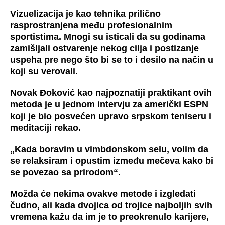
Vizuelizacija je kao tehnika prilično
rasprostranjena među profesionalnim
sportistima. Mnogi su isticali da su godinama
zamišljali ostvarenje nekog cilja i postizanje
uspeha pre nego što bi se to i desilo na način u
koji su verovali.
Novak Đoković kao najpoznatiji praktikant ovih
metoda je u jednom intervju za američki ESPN
koji je bio posvećen upravo srpskom teniseru i
meditaciji rekao.
„Kada boravim u vimbdonskom selu, volim da
se relaksiram i opustim između mečeva kako bi
se povezao sa prirodom“.
Možda će nekima ovakve metode i izgledati
čudno, ali kada dvojica od trojice najboljih svih
vremena kažu da im je to preokrenulo karijere,