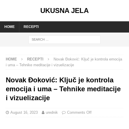
UKUSNA JELA
HOME
RECEPTI
HOME
RECEPTI
Novak Đoković: Ključ je kontrola emocija
i uma – Tehnike meditacije i vizuelizacije
Novak Đoković: Ključ je kontrola
emocija i uma – Tehnike meditacije
i vizuelizacije
August 16, 2023
urednik
Comments Off