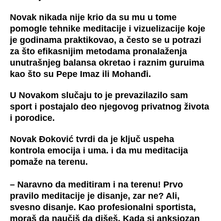
Novak nikada nije krio da su mu u tome
pomogle tehnike meditacije i vizuelizacije koje
je godinama praktikovao, a često se u potrazi
za što efikasnijim metodama pronalaženja
unutrašnjeg balansa okretao i raznim guruima
kao što su Pepe Imaz ili Mohanđi.
U Novakom slučaju to je prevazilazilo sam
sport i postajalo deo njegovog privatnog života
i porodice.
Novak Đoković tvrdi da je ključ uspeha
kontrola emocija i uma. i da mu meditacija
pomaže na terenu.
– Naravno da meditiram i na terenu! Prvo
pravilo meditacije je disanje, zar ne? Ali,
svesno disanje
.
Kao profesionalni sportista,
moraš da naučiš da dišeš. Kada si anksiozan