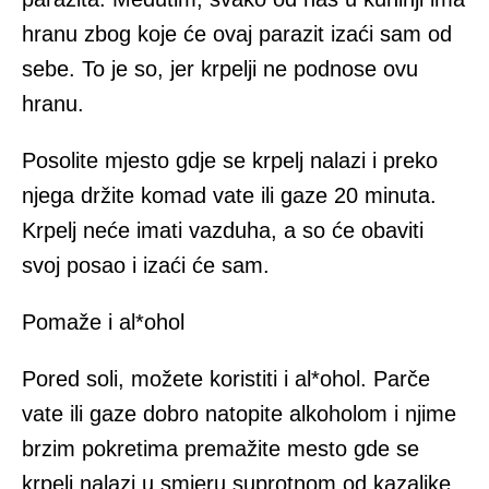
hranu zbog koje će ovaj parazit izaći sam od
sebe. To je so, jer krpelji ne podnose ovu
hranu.
Posolite mjesto gdje se krpelj nalazi i preko
njega držite komad vate ili gaze 20 minuta.
Krpelj neće imati vazduha, a so će obaviti
svoj posao i izaći će sam.
Pomaže i al*ohol
Pored soli, možete koristiti i al*ohol. Parče
vate ili gaze dobro natopite alkoholom i njime
brzim pokretima premažite mesto gde se
krpelj nalazi u smjeru suprotnom od kazaljke