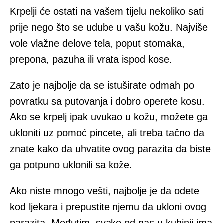
Krpelji će ostati na vašem tijelu nekoliko sati
prije nego što se udube u vašu kožu. Najviše
vole vlažne delove tela, poput stomaka,
prepona, pazuha ili vrata ispod kose.
Zato je najbolje da se istuširate odmah po
povratku sa putovanja i dobro operete kosu.
Ako se krpelj ipak uvukao u kožu, možete ga
ukloniti uz pomoć pincete, ali treba tačno da
znate kako da uhvatite ovog parazita da biste
ga potpuno uklonili sa kože.
Ako niste mnogo vešti, najbolje je da odete
kod ljekara i prepustite njemu da ukloni ovog
parazita. Međutim, svako od nas u kuhinji ima