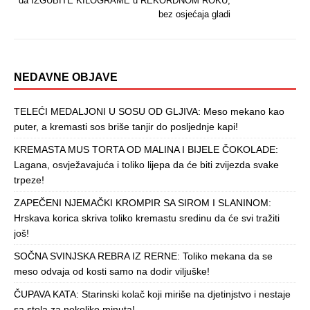
da IZGUBITE KILOGRAME u REKORDNOM ROKU,
bez osjećaja gladi
NEDAVNE OBJAVE
TELEĆI MEDALJONI U SOSU OD GLJIVA: Meso mekano kao
puter, a kremasti sos briše tanjir do posljednje kapi!
KREMASTA MUS TORTA OD MALINA I BIJELE ČOKOLADE:
Lagana, osvježavajuća i toliko lijepa da će biti zvijezda svake
trpeze!
ZAPEČENI NJEMAČKI KROMPIR SA SIROM I SLANINOM:
Hrskava korica skriva toliko kremastu sredinu da će svi tražiti
još!
SOČNA SVINJSKA REBRA IZ RERNE: Toliko mekana da se
meso odvaja od kosti samo na dodir viljuške!
ČUPAVA KATA: Starinski kolač koji miriše na djetinjstvo i nestaje
sa stola za nekoliko minuta!