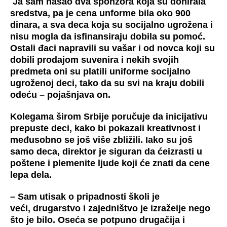
Ja sam našao dva sponzora koja su donirala
sredstva, pa je cena unforme bila oko 900
dinara, a sva deca koja su socijalno ugrožena i
nisu mogla da isfinansiraju dobila su pomoć.
Ostali đaci napravili su vašar i od novca koji su
dobili prodajom suvenira i nekih svojih
predmeta oni su platili uniforme socijalno
ugroženoj deci, tako da su svi na kraju dobili
odeću – pojašnjava on.
Kolegama širom Srbije poručuje da inicijativu
prepuste deci, kako bi pokazali kreativnost i
međusobno se još više zbližili. Iako su još
samo deca, direktor je siguran da ćeizrasti u
poštene i plemenite ljude koji će znati da cene
lepa dela.
– Sam utisak o pripadnosti školi je
veći, drugarstvo i zajedništvo je izražeije nego
što je bilo. Oseća se potpuno drugačija i