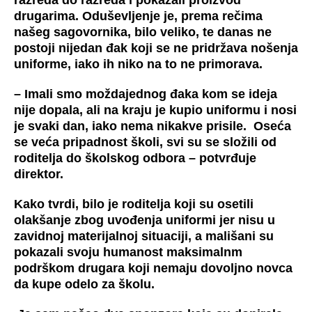
drugarima. Oduševljenje je, prema rečima
našeg sagovornika, bilo veliko, te danas ne
postoji nijedan đak koji se ne pridržava nošenja
uniforme, iako ih niko na to ne primorava.
– Imali smo moždajednog đaka kom se ideja
nije dopala, ali na kraju je kupio uniformu i nosi
je svaki dan, iako nema nikakve prisile. Oseća
se veća pripadnost školi, svi su se složili od
roditelja do školskog odbora – potvrđuje
direktor.
Kako tvrdi, bilo je roditelja koji su osetili
olakšanje zbog uvođenja uniformi jer nisu u
zavidnoj materijalnoj situaciji, a mališani su
pokazali svoju humanost maksimalnm
podrškom drugara koji nemaju dovoljno novca
da kupe odelo za školu.