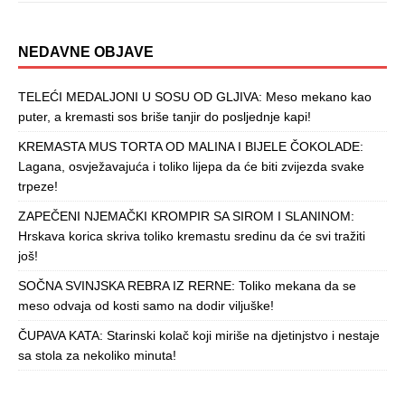
NEDAVNE OBJAVE
TELEĆI MEDALJONI U SOSU OD GLJIVA: Meso mekano kao
puter, a kremasti sos briše tanjir do posljednje kapi!
KREMASTA MUS TORTA OD MALINA I BIJELE ČOKOLADE:
Lagana, osvježavajuća i toliko lijepa da će biti zvijezda svake
trpeze!
ZAPEČENI NJEMAČKI KROMPIR SA SIROM I SLANINOM:
Hrskava korica skriva toliko kremastu sredinu da će svi tražiti
još!
SOČNA SVINJSKA REBRA IZ RERNE: Toliko mekana da se
meso odvaja od kosti samo na dodir viljuške!
ČUPAVA KATA: Starinski kolač koji miriše na djetinjstvo i nestaje
sa stola za nekoliko minuta!