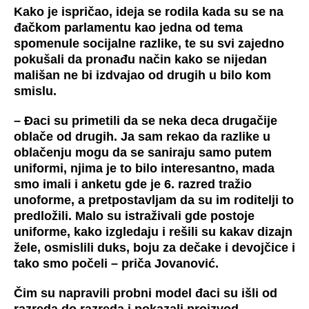
Kako je ispričao, ideja se rodila kada su se na
đačkom parlamentu kao jedna od tema
spomenule socijalne razlike, te su svi zajedno
pokušali da pronađu način kako se nijedan
mališan ne bi izdvajao od drugih u bilo kom
smislu.
–
Đaci su primetili da se neka deca drugačije
oblače od drugih.
Ja sam rekao da razlike u
oblačenju mogu da se saniraju samo putem
uniformi, njima je to bilo interesantno, mada
smo imali i anketu gde je 6. razred tražio
unoforme, a pretpostavljam da su im roditelji to
predložili. Malo su istraživali gde postoje
uniforme, kako izgledaju i rešili su kakav dizajn
žele, osmislili duks, boju za dečake i devojčice i
tako smo počeli – priča Jovanović.
Čim su napravili probni model đaci su išli od
razreda do razreda i pokazali proizvod