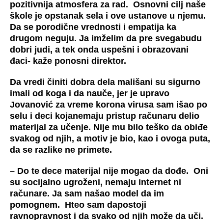
pozitivnija atmosfera za rad. Osnovni cilj naše
škole je opstanak sela i ove ustanove u njemu.
Da se porodične vrednosti i empatija ka
drugom neguju. Ja imželim da pre svegabudu
dobri judi, a tek onda uspešni i obrazovani
đaci- kaže ponosni direktor.
Da vredi činiti dobra dela mališani su sigurno
imali od koga i da nauče, jer je upravo
Jovanović za vreme korona virusa sam išao po
selu i deci kojanemaju pristup računaru delio
materijal za učenje. Nije mu bilo teško da obiđe
svakog od njih, a motiv je bio, kao i ovoga puta,
da se razlike ne primete.
– Do te dece materijal nije mogao da dođe. Oni
su socijalno ugroženi, nemaju internet ni
računare. Ja sam našao model da im
pomognem. Hteo sam dapostoji
ravnopravnost i da svako od njih može da uči.