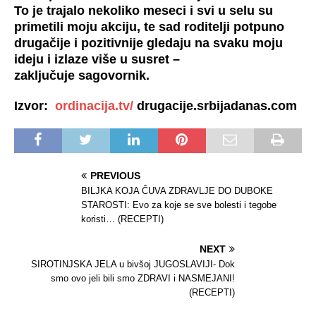
To je trajalo nekoliko meseci i svi u selu su
primetili moju akciju, te sad roditelji potpuno
drugačije i pozitivnije gledaju na svaku moju
ideju i izlaze više u susret –
zaključuje sagovornik.
Izvor:
ordinacija.tv/
drugacije.srbijadanas.com
PREVIOUS
BILJKA KOJA ČUVA ZDRAVLJE DO DUBOKE
STAROSTI: Evo za koje se sve bolesti i tegobe
koristi… (RECEPTI)
NEXT
SIROTINJSKA JELA u bivšoj JUGOSLAVIJI- Dok
smo ovo jeli bili smo ZDRAVI i NASMEJANI!
(RECEPTI)