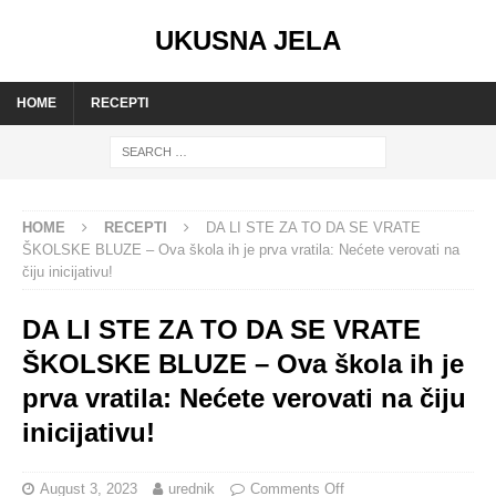
UKUSNA JELA
HOME
RECEPTI
HOME
RECEPTI
DA LI STE ZA TO DA SE VRATE
ŠKOLSKE BLUZE – Ova škola ih je prva vratila: Nećete verovati na
čiju inicijativu!
DA LI STE ZA TO DA SE VRATE
ŠKOLSKE BLUZE – Ova škola ih je
prva vratila: Nećete verovati na čiju
inicijativu!
August 3, 2023
urednik
Comments Off