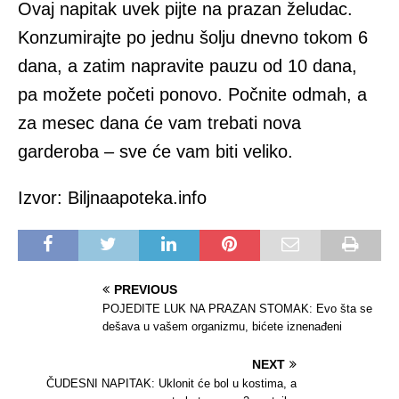
Ovaj napitak uvek pijte na prazan želudac.
Konzumirajte po jednu šolju dnevno tokom 6
dana, a zatim napravite pauzu od 10 dana,
pa možete početi ponovo. Počnite odmah, a
za mesec dana će vam trebati nova
garderoba – sve će vam biti veliko.
Izvor: Biljnaapoteka.info
PREVIOUS
POJEDITE LUK NA PRAZAN STOMAK: Evo šta se
dešava u vašem organizmu, bićete iznenađeni
NEXT
ČUDESNI NAPITAK: Uklonit će bol u kostima, a