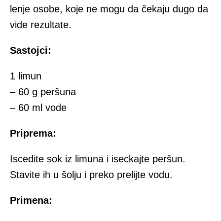
lenje osobe, koje ne mogu da čekaju dugo da
vide rezultate.
Sastojci:
1 limun
– 60 g peršuna
– 60 ml vode
Priprema:
Iscedite sok iz limuna i iseckajte peršun.
Stavite ih u šolju i preko prelijte vodu.
Primena: