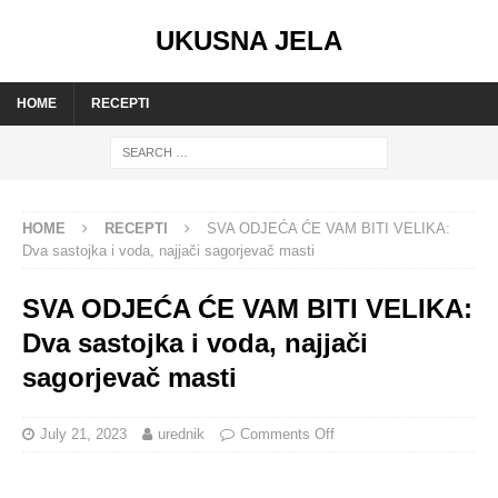
UKUSNA JELA
HOME
RECEPTI
HOME
RECEPTI
SVA ODJEĆA ĆE VAM BITI VELIKA:
Dva sastojka i voda, najjači sagorjevač masti
SVA ODJEĆA ĆE VAM BITI VELIKA:
Dva sastojka i voda, najjači
sagorjevač masti
July 21, 2023
urednik
Comments Off