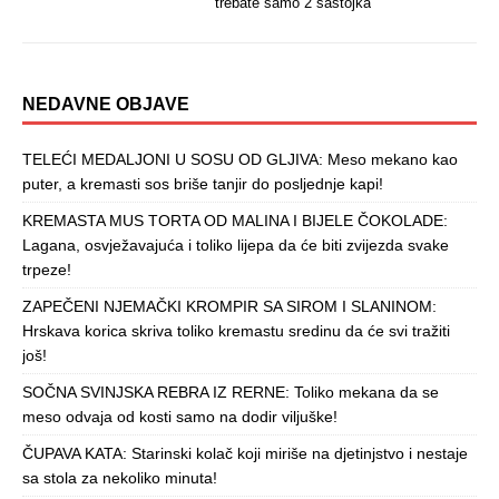
trebate samo 2 sastojka
NEDAVNE OBJAVE
TELEĆI MEDALJONI U SOSU OD GLJIVA: Meso mekano kao
puter, a kremasti sos briše tanjir do posljednje kapi!
KREMASTA MUS TORTA OD MALINA I BIJELE ČOKOLADE:
Lagana, osvježavajuća i toliko lijepa da će biti zvijezda svake
trpeze!
ZAPEČENI NJEMAČKI KROMPIR SA SIROM I SLANINOM:
Hrskava korica skriva toliko kremastu sredinu da će svi tražiti
još!
SOČNA SVINJSKA REBRA IZ RERNE: Toliko mekana da se
meso odvaja od kosti samo na dodir viljuške!
ČUPAVA KATA: Starinski kolač koji miriše na djetinjstvo i nestaje
sa stola za nekoliko minuta!