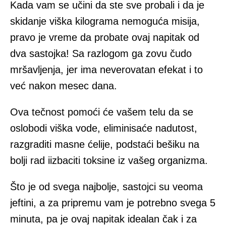
Kada vam se učini da ste sve probali i da je
skidanje viška kilograma nemoguća misija,
pravo je vreme da probate ovaj napitak od
dva sastojka! Sa razlogom ga zovu čudo
mršavljenja, jer ima neverovatan efekat i to
već nakon mesec dana.
Ova tečnost pomoći će vašem telu da se
oslobodi viška vode, eliminisaće nadutost,
razgraditi masne ćelije, podstaći bešiku na
bolji rad iizbaciti toksine iz vašeg organizma.
Što je od svega najbolje, sastojci su veoma
jeftini, a za pripremu vam je potrebno svega 5
minuta, pa je ovaj napitak idealan čak i za