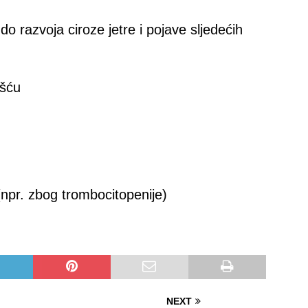
do razvoja ciroze jetre i pojave sljedećih
šću
npr. zbog trombocitopenije)
NEXT