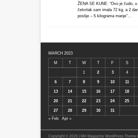
ŽENA SE KUNE: “Ovo je čudo, u
četvrtak sam imala 72 kg, a 2 da
poslije – 5 kilograma manje”…
MARCH 2023
M
T
W
T
F
S
1
2
3
4
6
7
8
9
10
11
13
14
15
16
17
18
20
21
22
23
24
25
27
28
29
30
31
« Feb
Apr »
Copyright © 2026 | MH Magazine WordPress Theme