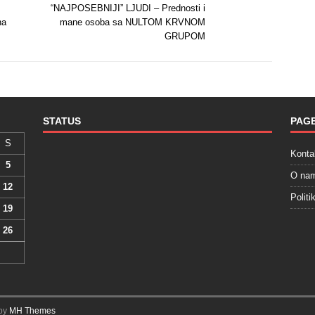
“NAJPOSEBNIJI” LJUDI – Prednosti i
na
mane osoba sa NULTOM KRVNOM
GRUPOM
STATUS
PAG
S
Konta
5
O na
12
Politi
19
26
 by
MH Themes