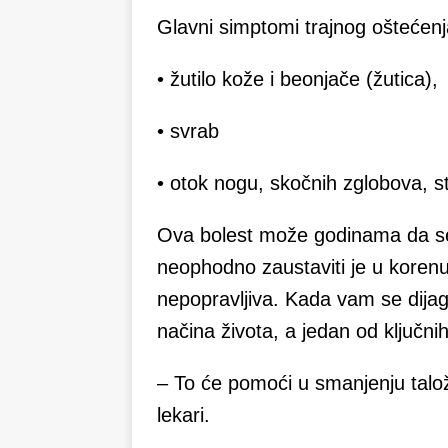
Glavni simptomi trajnog oštećenja
• žutilo kože i beonjače (žutica),
• svrab
• otok nogu, skočnih zglobova, s
Ova bolest može godinama da se l
neophodno zaustaviti je u koren
nepopravljiva. Kada vam se dijag
načina života, a jedan od ključni
– To će pomoći u smanjenju talož
lekari.