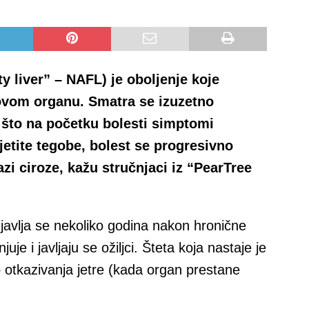
y liver” – NAFL) je oboljenje koje
 ovom organu. Smatra se izuzetno
 što na početku bolesti simptomi
jetite tegobe, bolest se progresivno
fazi ciroze, kažu stručnjaci iz “PearTree
 javlja se nekoliko godina nakon hronične
uje i javljaju se ožiljci. Šteta koja nastaje je
otkazivanja jetre (kada organ prestane