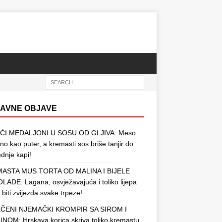
AVNE OBJAVE
ĆI MEDALJONI U SOSU OD GLJIVA: Meso
o kao puter, a kremasti sos briše tanjir do
ednje kapi!
ASTA MUS TORTA OD MALINA I BIJELE
ADE: Lagana, osvježavajuća i toliko lijepa
 biti zvijezda svake trpeze!
ČENI NJEMAČKI KROMPIR SA SIROM I
NOM: Hrskava korica skriva toliko kremastu