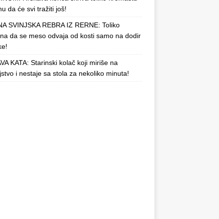
u da će svi tražiti još!
A SVINJSKA REBRA IZ RERNE: Toliko
a da se meso odvaja od kosti samo na dodir
ke!
A KATA: Starinski kolač koji miriše na
njstvo i nestaje sa stola za nekoliko minuta!