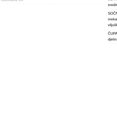
sredin
SOČN
mekan
viljuš
ČUPAV
djeti