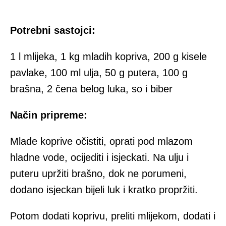
Potrebni sastojci:
1 l mlijeka, 1 kg mladih kopriva, 200 g kisele
pavlake, 100 ml ulja, 50 g putera, 100 g
brašna, 2 čena belog luka, so i biber
Na
č
in pripreme:
Mlade koprive očistiti, oprati pod mlazom
hladne vode, ocijediti i isjeckati. Na ulju i
puteru upržiti brašno, dok ne porumeni,
dodano isjeckan bijeli luk i kratko propržiti.
Potom dodati koprivu, preliti mlijekom, dodati i