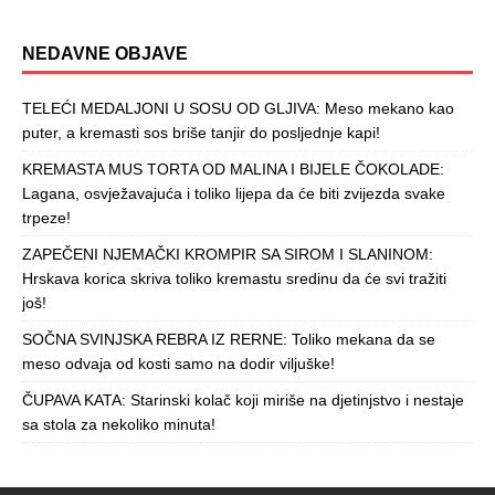
NEDAVNE OBJAVE
TELEĆI MEDALJONI U SOSU OD GLJIVA: Meso mekano kao
puter, a kremasti sos briše tanjir do posljednje kapi!
KREMASTA MUS TORTA OD MALINA I BIJELE ČOKOLADE:
Lagana, osvježavajuća i toliko lijepa da će biti zvijezda svake
trpeze!
ZAPEČENI NJEMAČKI KROMPIR SA SIROM I SLANINOM:
Hrskava korica skriva toliko kremastu sredinu da će svi tražiti
još!
SOČNA SVINJSKA REBRA IZ RERNE: Toliko mekana da se
meso odvaja od kosti samo na dodir viljuške!
ČUPAVA KATA: Starinski kolač koji miriše na djetinjstvo i nestaje
sa stola za nekoliko minuta!