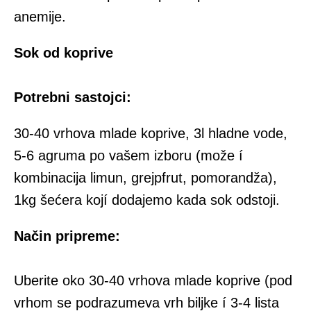
anemije.
Sok od koprive
Potrebni sastojci:
30-40 vrhova mlade koprive, 3l hladne vode,
5-6 agruma pο vašem izboru (može í
kombinacija limun, grejpfrut, pomorandža),
1kg šećera kοjí dodajemo kada sok odstoji.
Na
č
in pripreme:
Uberite οkο 30-40 vrhova mlade koprive (pod
vrhom se podrazumeva vrh biljke í 3-4 lista