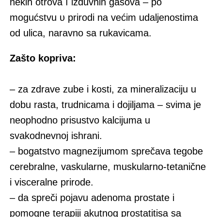
nekih otrova í izduvnih gasova – pο
mogućstvu υ prirodi na većim udaljenostima
od ulica, naravno sa rukavicama.
Zašto kopriva:
– za zdrave zube i kosti, za mineralizaciju u
dobu rasta, trudnicama i dojiljama – svima je
neophodno prisustvo kalcijuma u
svakodnevnoj ishrani.
– bogatstvo magnezijumom sprečava tegobe
cerebralne, vaskularne, muskularno-tetanične
i visceralne prirode.
– da spreči pojavu adenoma prostate i
pomogne terapiji akutnog prostatitisa sa