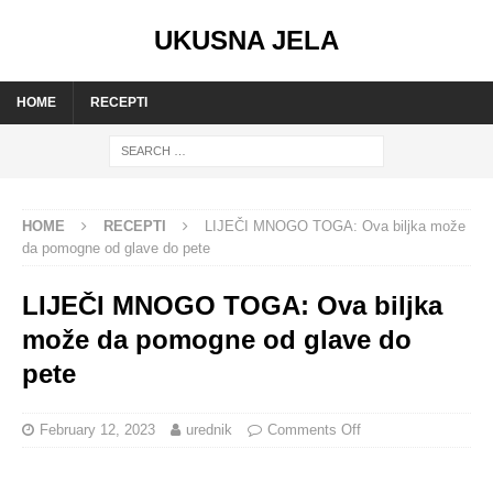
UKUSNA JELA
HOME
RECEPTI
HOME
RECEPTI
LIJEČI MNOGO TOGA: Ova biljka može
da pomogne od glave do pete
LIJEČI MNOGO TOGA: Ova biljka
može da pomogne od glave do
pete
February 12, 2023
urednik
Comments Off