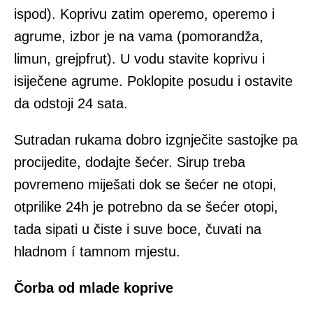
ispod). Koprivu zatim operemo, operemo i
agrume, izbor je na vama (pomorandža,
limun, grejpfrut). U vodu stavite koprivu i
isiječene agrume. Poklopite posudu i ostavite
da odstoji 24 sata.
Sutradan rukama dobro izgnječite sastojke pa
procijedite, dodajte šećer. Sirup treba
povremeno miješati ԁοk se šećer ne otopi,
otprilike 24h je potrebno da se šećer otopi,
tada sipati u čiste i suve boce, čuvati na
hladnom í tamnom mjestu.
Čorba od mlade koprive