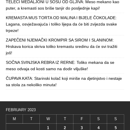
TELEĆI MEDALJONI U SOSU OD GLJIVA: Meso mekano kao
puter, a kremasti sos briše tanjir do posljednje kapi!
KREMASTA MUS TORTA OD MALINA I BIJELE ČOKOLADE:
Lagana, osvježavajuća i toliko lijepa da će biti zvijezda svake
trpeze!
ZAPEČENI NJEMAČKI KROMPIR SA SIROM I SLANINOM:
Hrskava korica skriva toliko kremastu sredinu da će svi tražiti
još!
SOČNA SVINJSKA REBRA IZ RERNE: Toliko mekana da se
meso odvaja od kosti samo na dodir viljuške!
ČUPAVA KATA: Starinski kolač koji miriše na djetinjstvo i nestaje
sa stola za nekoliko minuta!
FEBRUARY 2023
M
T
W
T
F
S
S
1
2
3
4
5