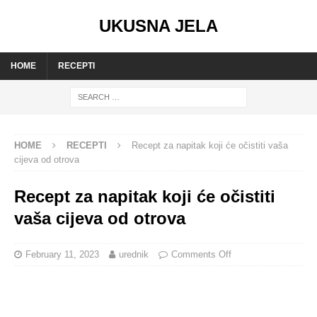
UKUSNA JELA
HOME
RECEPTI
HOME
RECEPTI
Recept za napitak koji će očistiti vaša
cijeva od otrova
Recept za napitak koji će očistiti
vaša cijeva od otrova
February 11, 2023
urednik
Comments Off