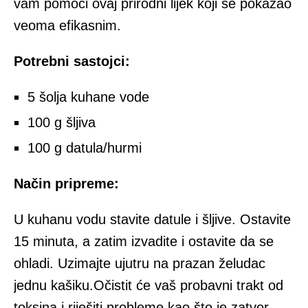
vam pomoći ovaj prirodni lijek koji se pokazao
veoma efikasnim.
Potrebni sastojci:
5 šolja kuhane vode
100 g šljiva
100 g datula/hurmi
Na
č
in pripreme:
U kuhanu vodu stavite datule i šljive. Ostavite
15 minuta, a zatim izvadite i ostavite da se
ohladi. Uzimajte ujutru na prazan želudac
jednu kašiku.Očistit će vaš probavni trakt od
toksina i riješiti probleme kao što je zatvor.