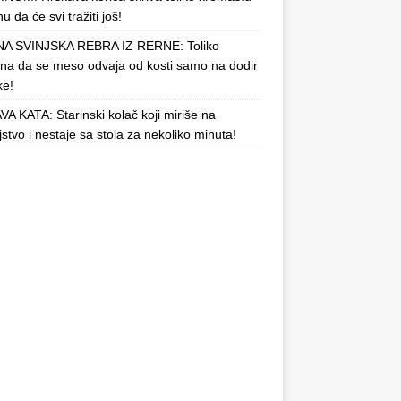
u da će svi tražiti još!
A SVINJSKA REBRA IZ RERNE: Toliko
a da se meso odvaja od kosti samo na dodir
ke!
A KATA: Starinski kolač koji miriše na
njstvo i nestaje sa stola za nekoliko minuta!