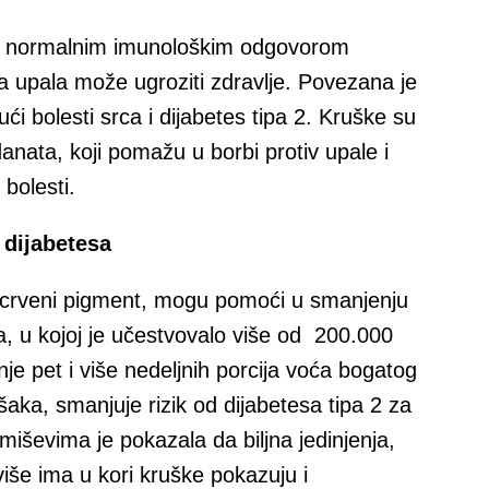
ra normalnim imunološkim odgovorom
na upala može ugroziti zdravlje. Povezana je
́i bolesti srca i dijabetes tipa 2. Kruške su
danata, koji pomažu u borbi protiv upale i
bolesti.
 dijabetesa
crveni pigment, mogu pomoći u smanjenju
ija, u kojoj je učestvovalo više od 200.000
nje pet i više nedeljnih porcija voća bogatog
aka, smanjuje rizik od dijabetesa tipa 2 za
miševima je pokazala da biljna jedinjenja,
jviše ima u kori kruške pokazuju i