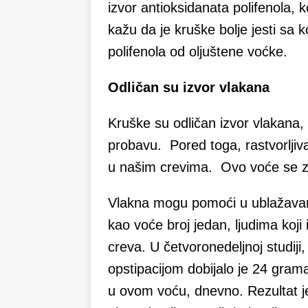
izvor antioksidanata polifenola, ko
kažu da je kruške bolje jesti sa 
polifenola od oljuštene voćke.
Odličan su izvor vlakana
Kruške su odličan izvor vlakana
probavu. Pored toga, rastvorljiv
u našim crevima. Ovo voće se z
Vlakna mogu pomoći u ublažavan
kao voće broj jedan, ljudima ko
creva. U četvoronedeljnoj studiji
opstipacijom dobijalo je 24 grama
u ovom voću, dnevno. Rezultat 