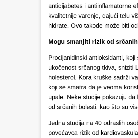
antidijabetes i antiinflamatorne 
kvalitetnije varenje, dajući telu
hidrate. Ovo takođe može biti od p
Mogu smanjiti rizik od srčanih
Procijanidinski antioksidanti, ko
ukočenost srčanog tkiva, sniziti L
holesterol. Kora kruške sadrži va
koji se smatra da je veoma koris
upale. Neke studije pokazuju da 
od srčanih bolesti, kao što su vis
Jedna studija na 40 odraslih oso
povećavca rizik od kardiovaskular