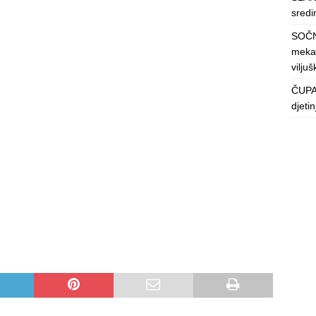
sredin
SOČN
mekan
viljuš
ČUPAV
djeti