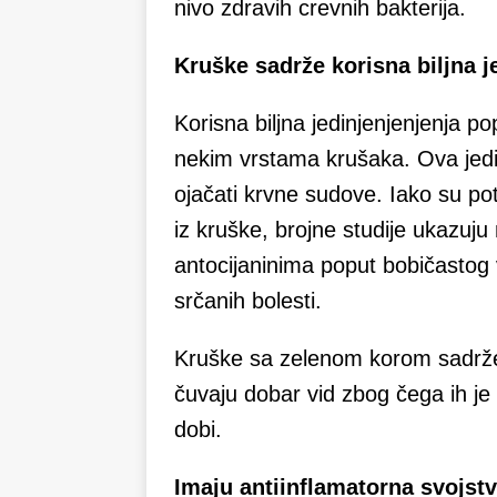
nivo zdravih crevnih bakterija.
Kruške sadrže korisna biljna j
Korisna biljna jedinjenjenjenja p
nekim vrstama krušaka. Ova jedin
ojačati krvne sudove. Iako su po
iz kruške, brojne studije ukazuju
antocijaninima poput bobičastog
srčanih bolesti.
Kruške sa zelenom korom sadrže l
čuvaju dobar vid zbog čega ih je p
dobi.
Imaju antiinflamatorna svojst