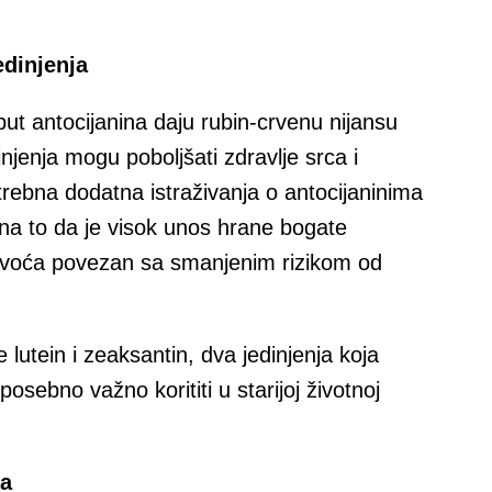
edinjenja
oput antocijanina daju rubin-crvenu nijansu
jenja mogu poboljšati zdravlje srca i
trebna dodatna istraživanja o antocijaninima
 na to da je visok unos hrane bogate
 voća povezan sa smanjenim rizikom od
utein i zeaksantin, dva jedinjenja koja
osebno važno korititi u starijoj životnoj
va