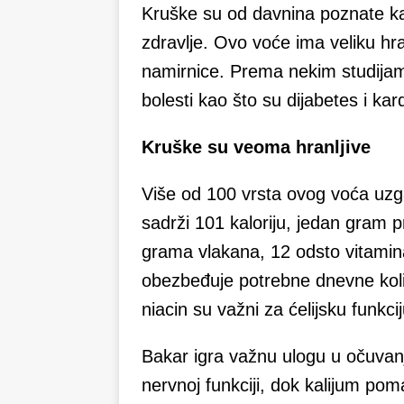
Kruške su od davnina poznate k
zdravlje. Ovo voće ima veliku hr
namirnice. Prema nekim studijama 
bolesti kao što su dijabetes i ka
Kruške su veoma hranljive
Više od 100 vrsta ovog voća uzga
sadrži 101 kaloriju, jedan gram p
grama vlakana, 12 odsto vitamin
obezbeđuje potrebne dnevne količi
niacin su važni za ćelijsku funkci
Bakar igra važnu ulogu u očuvanj
nervnoj funkciji, dok kalijum pom