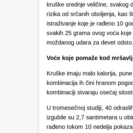
kruške srednje veličine, svakog 
rizika od srčanih oboljenja, kao š
istraživanje koje je rađeno 10 god
svakih 25 grama ovog voća koje
moždanog udara za devet odsto
Voće koje pomaže kod mršavlj
Kruške imaju malo kalorija, pune
kombinacija ih čini hranom pogod
kombinaciji stvaraju osećaj sitosti
U tromesečnoj studiji, 40 odrasl
izgubile su 2,7 santimetara u obi
rađeno tokom 10 nedelja pokazalo