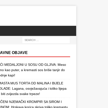
AVNE OBJAVE
ĆI MEDALJONI U SOSU OD GLJIVA: Meso
o kao puter, a kremasti sos briše tanjir do
ednje kapi!
ASTA MUS TORTA OD MALINA I BIJELE
ADE: Lagana, osvježavajuća i toliko lijepa
 biti zvijezda svake trpeze!
ČENI NJEMAČKI KROMPIR SA SIROM I
NOM: Hrskava korica skriva toliko kremastu