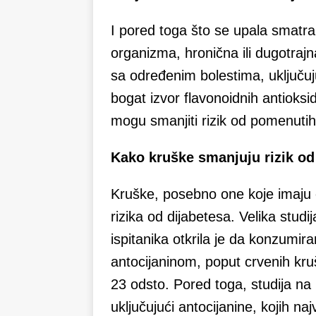
I pored toga što se upala smat
organizma, hronična ili dugotraj
sa određenim bolestima, uključujuc
bogat izvor flavonoidnih antioksi
mogu smanjiti rizik od pomenutih 
Kako kruške smanjuju rizik od
Kruške, posebno one koje imaju 
rizika od dijabetesa. Velika stud
ispitanika otkrila je da konzumira
antocijaninom, poput crvenih kruš
23 odsto. Pored toga, studija na 
uključujući antocijanine, kojih na