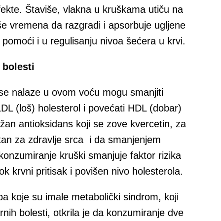
efekte. Štaviše, vlakna u kruškama utiču na
 više vremena da razgradi i apsorbuje ugljene
omoći i u regulisanju nivoa šećera u krvi.
 bolesti
ji se nalaze u ovom voću mogu smanjiti
DL (loš) holesterol i povećati HDL (dobar)
žan antioksidans koji se zove kvercetin, za
tan za zdravlje srca i da smanjenjem
konzumiranje kruški smanjuje faktor rizika
ok krvni pritisak i povišen nivo holesterola.
ba koje su imale metabolički sindrom, koji
nih bolesti, otkrila je da konzumiranje dve