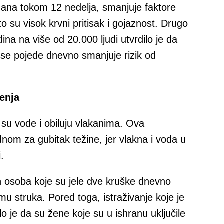
dana tokom 12 nedelja, smanjuje faktore
to su visok krvni pritisak i gojaznost. Drugo
ina na više od 20.000 ljudi utvrdilo je da
 se pojede dnevno smanjuje rizik od
.
enja
 su vode i obiluju vlakanima. Ova
nom za gubitak težine, jer vlakna i voda u
.
ih osoba koje su jele dve kruške dnevno
mu struka. Pored toga, istraživanje koje je
 je da su žene koje su u ishranu uključile