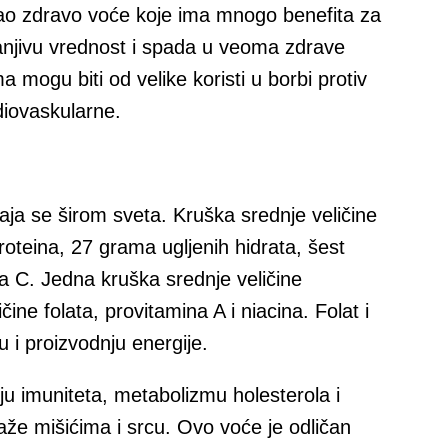
ao zdravo voće koje ima mnogo benefita za
anjivu vrednost i spada u veoma zdrave
mogu biti od velike koristi u borbi protiv
rdiovaskularne.
ja se širom sveta. Kruška srednje veličine
roteina, 27 grama ugljenih hidrata, šest
a C. Jedna kruška srednje veličine
ne folata, provitamina A i niacina. Folat i
ju i proizvodnju energije.
u imuniteta, metabolizmu holesterola i
aže mišićima i srcu. Ovo voće je odličan