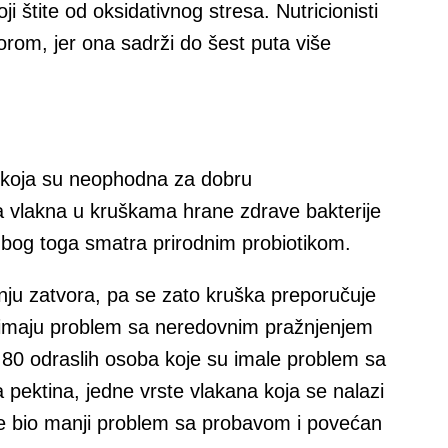
ji štite od oksidativnog stresa. Nutricionisti
korom, jer ona sadrži do šest puta više
, koja su neophodna za dobru
a vlakna u kruškama hrane zdrave bakterije
bog toga smatra prirodnim probiotikom.
ju zatvora, pa se zato kruška preporučuje
ji imaju problem sa neredovnim pražnjenjem
, 80 odraslih osoba koje su imale problem sa
 pektina, jedne vrste vlakana koja se nalazi
je bio manji problem sa probavom i povećan