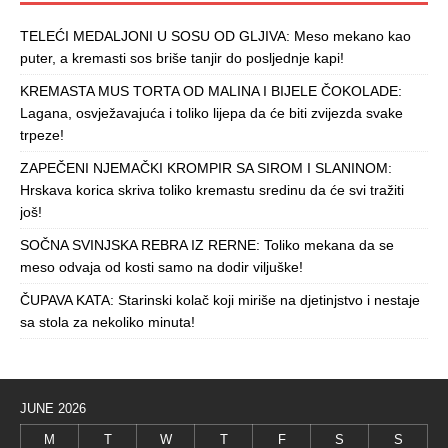
TELEĆI MEDALJONI U SOSU OD GLJIVA: Meso mekano kao
puter, a kremasti sos briše tanjir do posljednje kapi!
KREMASTA MUS TORTA OD MALINA I BIJELE ČOKOLADE:
Lagana, osvježavajuća i toliko lijepa da će biti zvijezda svake
trpeze!
ZAPEČENI NJEMAČKI KROMPIR SA SIROM I SLANINOM:
Hrskava korica skriva toliko kremastu sredinu da će svi tražiti
još!
SOČNA SVINJSKA REBRA IZ RERNE: Toliko mekana da se
meso odvaja od kosti samo na dodir viljuške!
ČUPAVA KATA: Starinski kolač koji miriše na djetinjstvo i nestaje
sa stola za nekoliko minuta!
JUNE 2026
M
T
W
T
F
S
S