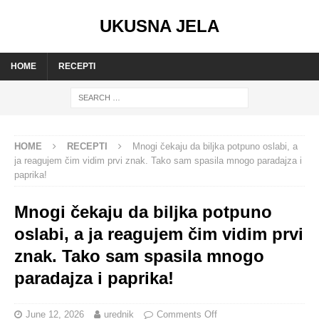
UKUSNA JELA
HOME
RECEPTI
HOME
RECEPTI
Mnogi čekaju da biljka potpuno oslabi, a
ja reagujem čim vidim prvi znak. Tako sam spasila mnogo paradajza i
paprika!
Mnogi čekaju da biljka potpuno
oslabi, a ja reagujem čim vidim prvi
znak. Tako sam spasila mnogo
paradajza i paprika!
June 12, 2026
urednik
Comments Off